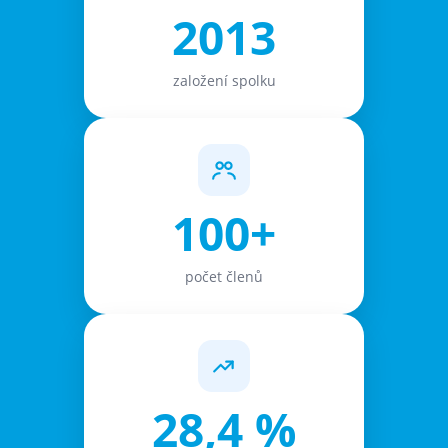
2013
založení spolku
100+
počet členů
28,4 %