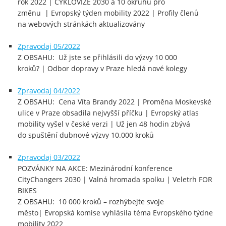
rok 2022 | CYKLOVIZE 2030 a 10 okruhů pro
změnu | Evropský týden mobility 2022 | Profily členů
na webových stránkách aktualizovány
Zpravodaj 05/2022
Z OBSAHU: Už jste se přihlásili do výzvy 10 000
kroků? | Odbor dopravy v Praze hledá nové kolegy
Zpravodaj 04/2022
Z OBSAHU: Cena Víta Brandy 2022 | Proměna Moskevské
ulice v Praze obsadila nejvyšší příčku | Evropský atlas
mobility vyšel v české verzi | Už jen 48 hodin zbývá
do spuštění dubnové výzvy 10.000 kroků
Zpravodaj 03/2022
POZVÁNKY NA AKCE: Mezinárodní konference
CityChangers 2030 | Valná hromada spolku | Veletrh FOR
BIKES
Z OBSAHU: 10 000 kroků – rozhýbejte svoje
město| Evropská komise vyhlásila téma Evropského týdne
mobility 2022