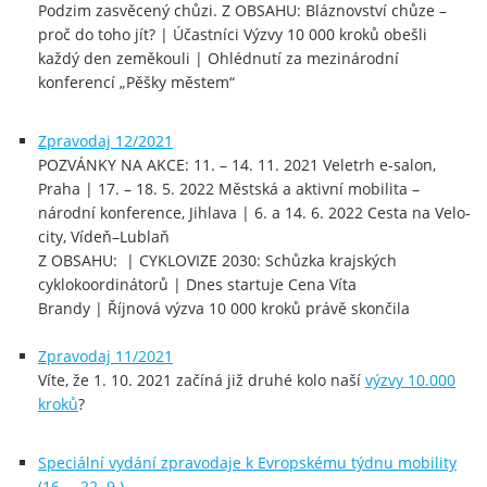
Podzim zasvěcený chůzi. Z OBSAHU: Bláznovství chůze –
proč do toho jít? | Účastníci Výzvy 10 000 kroků obešli
každý den zeměkouli | Ohlédnutí za mezinárodní
konferencí „Pěšky městem“
Zpravodaj 12/2021
POZVÁNKY NA AKCE: 11. – 14. 11. 2021 Veletrh e-salon,
Praha | 17. – 18. 5. 2022 Městská a aktivní mobilita –
národní konference, Jihlava | 6. a 14. 6. 2022 Cesta na Velo-
city, Vídeň–Lublaň
Z OBSAHU: | CYKLOVIZE 2030: Schůzka krajských
cyklokoordinátorů | Dnes startuje Cena Víta
Brandy | Říjnová výzva 10 000 kroků právě skončila
Zpravodaj 11/2021
Víte, že 1. 10. 2021 začíná již druhé kolo naší
výzvy 10.000
kroků
?
Speciální vydání zpravodaje k Evropskému týdnu mobility
(16. – 22. 9.)