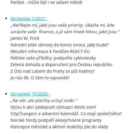
Parklet - může být i ve vašem městě
Zpravodaj 1/2021:
„Neříkejte mi, jaké jsou vaše priority. Ukažte mi, kde
utrácíte vaše finance, a já vám hned řeknu, jaké jsou.“
James W. Frick
Národní plán obnovy do konce února. Jaký bude?
Aktuální informace k fondům REACT-EU
Pošlete vaše příběhy, podpořte cyklostezky
Zelená dohoda a doporučení pro Českou republiku
Z Ústí nad Labem do Prahy za půl hodiny?
Je nás 96. O čem to vypovídá?
Zpravodaj 19/2020:
„Ne vítr, ale plachty určují směr.“
Výzvu k akci podepsali zástupci devíti zemí
CityChangers a adventní kalendář. Co mají společného?
Norské fondy podpoří ekovýchovné programy
Koncepce městské a aktivní mobility jde do vlády