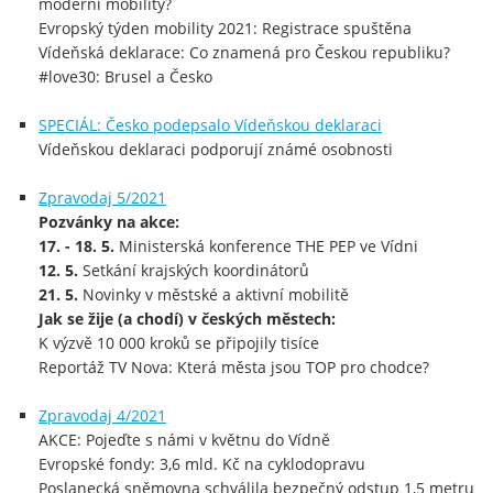
moderní mobility?
Evropský týden mobility 2021: Registrace spuštěna
Vídeňská deklarace: Co znamená pro Českou republiku?
#love30: Brusel a Česko
SPECIÁL: Česko podepsalo Vídeňskou deklaraci
Vídeňskou deklaraci podporují známé osobnosti
Zpravodaj 5/2021
Pozvánky na akce:
17. - 18. 5.
Ministerská konference THE PEP ve Vídni
12. 5.
Setkání krajských koordinátorů
21. 5.
Novinky v městské a aktivní mobilitě
Jak se žije (a chodí) v českých městech:
K výzvě 10 000 kroků se připojily tisíce
Reportáž TV Nova: Která města jsou TOP pro chodce?
Zpravodaj 4/2021
AKCE: Pojeďte s námi v květnu do Vídně
Evropské fondy: 3,6 mld. Kč na cyklodopravu
Poslanecká sněmovna schválila bezpečný odstup 1,5 metru