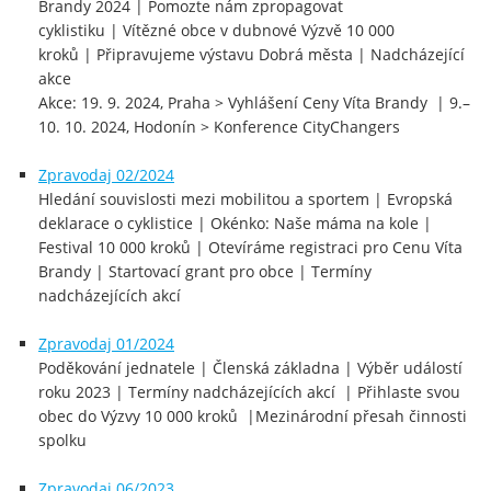
Brandy 2024 | Pomozte nám zpropagovat
cyklistiku | Vítězné obce v dubnové Výzvě 10 000
kroků | Připravujeme výstavu Dobrá města | Nadcházející
akce
Akce: 19. 9. 2024, Praha > Vyhlášení Ceny Víta Brandy | 9.–
10. 10. 2024, Hodonín > Konference CityChangers
Zpravodaj 02/2024
Hledání souvislosti mezi mobilitou a sportem | Evropská
deklarace o cyklistice | Okénko: Naše máma na kole |
Festival 10 000 kroků | Otevíráme registraci pro Cenu Víta
Brandy | Startovací grant pro obce | Termíny
nadcházejících akcí
Zpravodaj 01/2024
Poděkování jednatele | Členská základna | Výběr událostí
roku 2023 | Termíny nadcházejících akcí | Přihlaste svou
obec do Výzvy 10 000 kroků |Mezinárodní přesah činnosti
spolku
Zpravodaj 06/2023