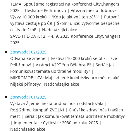
TÉMA: Spouštíme registraci na konferenci CityChangers
2025 | Tleskáme Pelhřimovu | Vítězná města dubnové
Výzvy 10 000 kroků | "Kdo je aktivní, ten září." | Putovní
výstava cestuje po ČR | Školní ulice: vytvořme bezpečné
cesty do škol! | Nadcházející akce
SAVE-THE-DATE: 2. – 4. 9. 2025 Konference CityChangers
2025
Zpravodaj 02/2025
Odvaha ke změně! | Festival 10 000 kroků se blíží - zve
Pelhřimov! | V rámci A2PT "na Bělehrad"! | Seriál: Jak
komunikovat témata udržitelné mobility? |
MIKROMOBILITA: Mají sdílené koloběžky pro město také
nějaké přínosy? |Nadcházející akce
Zpravod
aj
01/2025
Výstava Žijeme města budoucnosti odstartovala |
Rozjíždíme kampaň ZVOLNI | Chůzí ke zdraví nás i našich
měst | Seriál: Jak komunikovat témata udržitelné mobility?
| Implementace Cyklovize 2030 od roku 2025 |
Nadcházející akce