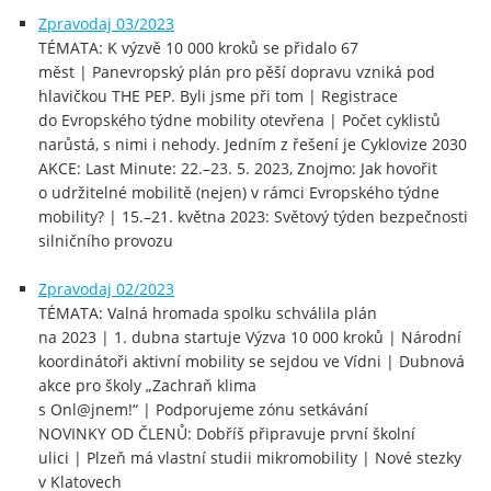
Zpravodaj 03/2023
TÉMATA: K výzvě 10 000 kroků se přidalo 67
měst | Panevropský plán pro pěší dopravu vzniká pod
hlavičkou THE PEP. Byli jsme při tom | Registrace
do Evropského týdne mobility otevřena | Počet cyklistů
narůstá, s nimi i nehody. Jedním z řešení je Cyklovize 2030
AKCE: Last Minute: 22.–23. 5. 2023, Znojmo: Jak hovořit
o udržitelné mobilitě (nejen) v rámci Evropského týdne
mobility? | 15.–21. května 2023: Světový týden bezpečnosti
silničního provozu
Zpravodaj 02/2023
TÉMATA: Valná hromada spolku schválila plán
na 2023 | 1. dubna startuje Výzva 10 000 kroků | Národní
koordinátoři aktivní mobility se sejdou ve Vídni | Dubnová
akce pro školy „Zachraň klima
s Onl@jnem!“ | Podporujeme zónu setkávání
NOVINKY OD ČLENŮ: Dobříš připravuje první školní
ulici | Plzeň má vlastní studii mikromobility | Nové stezky
v Klatovech