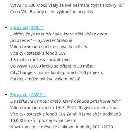
Výzvu 10 000 kroků vzaly za své bezmála čtyři tisícovky lidí
Cena Víta Brandy ocení výjimečné projekty
Zpravodaj 3/2021
„Věřím, že je to vnitřní síla, která dělá vítěze nebo
poražené.“ — Sylvester Stallone
Valná hromada spolku schválila aktivity
Více cyklostezek z fondů EU?
1,5 metru může zachránit život
Do výzvy 10.000 kroků se připojilo 30 měst
CityChangers má na kontě prvních 100 projektů
Parklet - může být i ve vašem městě
Zpravodaj 2/2021:
„Je těžké navrhnout místo, které nebude přitahovat lidi.“
Valná hromada spolku 19. 3. 2021: Registrace otevřena
Více cyklostezek z fondů EU? Zahájili jsme sběr podkladů
10.000 kroků - poznej svoje město
Nová koncepce městské a aktivní mobility 2021-2030