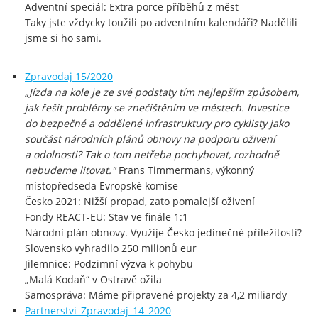
Adventní speciál: Extra porce příběhů z měst
Taky jste vždycky toužili po adventním kalendáři? Nadělili
jsme si ho sami.
Zpravodaj 15/2020
„Jízda na kole je ze své podstaty tím nejlepším způsobem,
jak řešit problémy se znečištěním ve městech. Investice
do bezpečné a oddělené infrastruktury pro cyklisty jako
součást národních plánů obnovy na podporu oživení
a odolnosti? Tak o tom netřeba pochybovat, rozhodně
nebudeme litovat."
Frans Timmermans, výkonný
místopředseda Evropské komise
Česko 2021: Nižší propad, zato pomalejší oživení
Fondy REACT-EU: Stav ve finále 1:1
Národní plán obnovy. Využije Česko jedinečné příležitosti?
Slovensko vyhradilo 250 milionů eur
Jilemnice: Podzimní výzva k pohybu
„Malá Kodaň“ v Ostravě ožila
Samospráva: Máme připravené projekty za 4,2 miliardy
Partnerstvi_Zpravodaj_14_2020