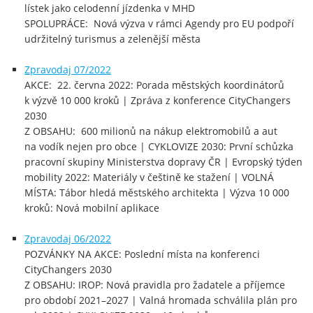
lístek jako celodenní jízdenka v MHD
SPOLUPRÁCE: Nová výzva v rámci Agendy pro EU podpoří
udržitelný turismus a zelenější města
Zpravodaj 07/2022
AKCE: 22. června 2022: Porada městských koordinátorů
k výzvě 10 000 kroků | Zpráva z konference CityChangers
2030
Z OBSAHU: 600 milionů na nákup elektromobilů a aut
na vodík nejen pro obce | CYKLOVIZE 2030: První schůzka
pracovní skupiny Ministerstva dopravy ČR | Evropský týden
mobility 2022: Materiály v češtině ke stažení | VOLNÁ
MÍSTA: Tábor hledá městského architekta | Výzva 10 000
kroků: Nová mobilní aplikace
Zpravodaj 06/2022
POZVÁNKY NA AKCE: Poslední místa na konferenci
CityChangers 2030
Z OBSAHU: IROP: Nová pravidla pro žadatele a příjemce
pro období 2021–2027 | Valná hromada schválila plán pro