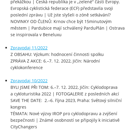
překážkou | Česká republika je v „zelené“ části Evropy.
Evropská cyklistická federace (ECF) představila svoji
poslední zprávu | Už jste slyšeli o zóně setkávání?
NOVINKY OD ČLENŮ: Krnov chce být 15minutovým
městem | Pardubice mají schválený ParduPlán | Ostrava
se inspirovala v Beneluxu
Zpravodaj 11/2022
Z OBSAHU: Výzkum: hodnocení činnosti spolku
ZPRÁVA Z AKCE: 6.–7. 12. 2022, Jičín: Národní
cyklokonference
Zpravodaj 10/2022
BYLI JSME PŘI TOM: 6.–7. 12. 2022, Jičín: Cyklodoprava
a cykloturistika 2022 | FOTOGALERIE z posledních akcí
SAVE THE DATE: 2.–6. října 2023, Praha: Světový silniční
kongres
TÉMATA: Nové výzvy IROP pro cyklodopravu a zvýšení
bezpečnosti | Známé osobností se připojily k iniciativě
CityChangers