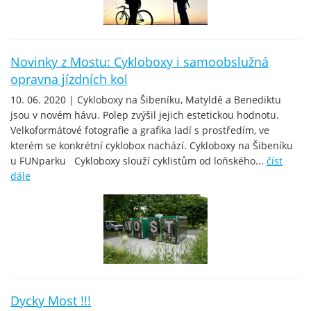
Novinky z Mostu: Cykloboxy i samoobslužná
opravna jízdních kol
10. 06. 2020 | Cykloboxy na Šibeníku, Matyldě a Benediktu
jsou v novém hávu. Polep zvýšil jejich estetickou hodnotu.
Velkoformátové fotografie a grafika ladí s prostředím, ve
kterém se konkrétní cyklobox nachází. Cykloboxy na Šibeníku
u FUNparku Cykloboxy slouží cyklistům od loňského...
číst
dále
Dycky Most !!!