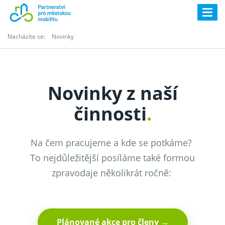
Togg
navig
Nacházíte se:
Novinky
Novinky z naší
činnosti
.
Na čem pracujeme a kde se potkáme?
To nejdůležitější posíláme také formou
zpravodaje několikrát ročně:
Plánované akce pro členy →