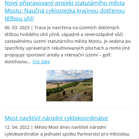
Nový připravovaný projekt statutárního města
Mostu: Naučná cyklostezka krajinou dotčenou
těžbou uhlí
06. 03. 2023 | Trasa je navržena na územích dotčených
těžbou hnědého uhlí jižně, západně a severozápdně vůči
zastavěnému území statutárního města Mostu. Je vedena po
specificky upravených rekultivovaných plochách a mimo jiné
propojuje sportovní areály a rekreační území – golf,
dostihovou...
číst dále
Most navštívil národní cyklokoordinátor
12. 04. 2022 | Město Most dnes navštívil národní
cyklokoordinátor a jednatel spolku Partnerství pro městskou