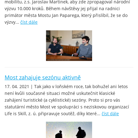
mobilitu, z.s. Jaroslav Martinek, aby zde zpropagoval národní
výzvu 10.000 kroků. Během návštěvy jej přijal na radnici
primátor města Mostu Jan Paparega, který přislíbil, že se do
výzvy...
číst dále
Most zahajuje sezónu aktivně
17. 04. 2021 | Tak jako v loňském roce, tak bohužel ani letos
není kvůli současné situaci možné uskutečnit klasické
zahájení turistické (a cyklistické) sezóny. Proto si pro vás
statutární město Most ve spolupráci s neziskovou organizací
Life is Skill, z. ú. připravuje soutěž, díky které...
číst dále