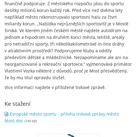
finančně podporuje. Z městského rozpočtu jdou do sportu
desítky milionů korun každý rok. Před více než dvěma lety
například město rekonstruovalo sportovní halu za čtvrt
miliardy korun. „Nabídka nejrůznějších sportovišť je v Mostě
široká. Ve kterém jiném českém městě najdete autodrom na
jednom a hipodrom na druhém konci města, letiště, areály
pro netradiční sporty, tři několikakilometrové in-line dráhy
v atraktivním prostředí? Podporujeme kluby a oddíly
především dětské a mládežnické. Nezapomínáme ale ani na
neorganizované a rekreační sportovce,“ vyjmenovává primátor
Vlastimil Vozka některé z důvodů, proč je Most přesvědčený,
že by mu titul opravdu slušel.
Více informací najdete v přiložené tiskové zprávě.
Ke stažení
Evropské město sportu - příloha tiskové zprávy město
Most.doc
(149 kB)