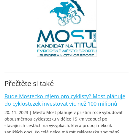
Přečtěte si také
Bude Mostecko rájem pro cyklisty? Most plánuje
do cyklostezek investovat víc než 100 milionů
20. 11. 2023 | Město Most plánuje v příštím roce vybudovat
obousměrnou cyklostezku v délce 15 km vedoucí po
stávajících cestách na výsypkách, která propojí několik
zaniklých obcí. Po celé délce má mít cyklostezka zpevněný