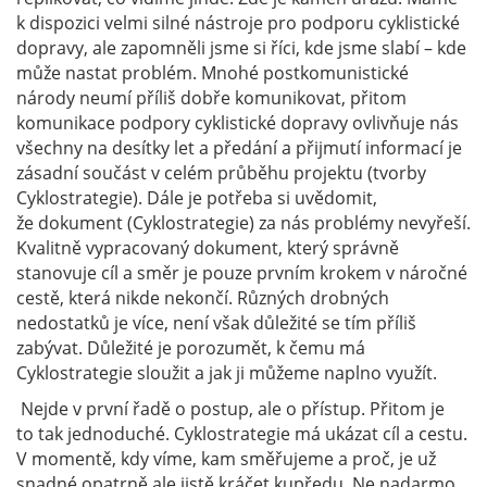
k dispozici velmi silné nástroje pro podporu cyklistické
dopravy, ale zapomněli jsme si říci, kde jsme slabí – kde
může nastat problém. Mnohé postkomunistické
národy neumí příliš dobře komunikovat, přitom
komunikace podpory cyklistické dopravy ovlivňuje nás
všechny na desítky let a předání a přijmutí informací je
zásadní součást v celém průběhu projektu (tvorby
Cyklostrategie). Dále je potřeba si uvědomit,
že dokument (Cyklostrategie) za nás problémy nevyřeší.
Kvalitně vypracovaný dokument, který správně
stanovuje cíl a směr je pouze prvním krokem v náročné
cestě, která nikde nekončí. Různých drobných
nedostatků je více, není však důležité se tím příliš
zabývat. Důležité je porozumět, k čemu má
Cyklostrategie sloužit a jak ji můžeme naplno využít.
Nejde v první řadě o postup, ale o přístup. Přitom je
to tak jednoduché. Cyklostrategie má ukázat cíl a cestu.
V momentě, kdy víme, kam směřujeme a proč, je už
snadné opatrně ale jistě kráčet kupředu. Ne nadarmo