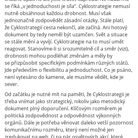
se říká „v jednoduchosti je síla“. Cyklostrategie nemusí
nutně obsáhnout každou drobnost. Musí však
jednoznačně zodpovědět zásadní otázky. Stále platí,
že Cyklostrategií cesta nekončí, ale začíná. Ani hotový
dokument by tedy neměl být uzamčen. Svět a situace
se stále mění a vyvíjí. Cyklotrategie na to musí umět
reagovat. Stanovíme-li si srozumitelně cíl a směr (vizi),
drobnosti mohou podléhat změnám a měly by
se přizpůsobit specifickým podmínkám různých států.
Jde především o flexibilitu a jednoduchost. Co je psáno,
není vytesáno do kamene, ale musíme vědět, kde je
sever.
Od začátku je nutné mít na paměti, že Cyklostrategii je
třeba vnímat jako strategický, nikoliv jako metodický
dokument plný doporučení. Klíčovým rozměrem je
politická zodpovědnost a odpovědnost výkonných
orgánů. Dále je potřeba věnovat daleko vetší pozornost
komunikačnímu rozměru, který není možné jen
zredukovat na web, či na pár osvětových akcí, které