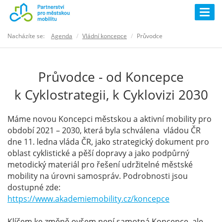
Togg
navig
Nacházíte se:
Agenda
Vládní koncepce
Průvodce
Průvodce - od Koncepce
k Cyklostrategii, k Cyklovizi 2030
Máme novou Koncepci městskou a aktivní mobility pro
období 2021 – 2030, která byla schválena vládou ČR
dne 11. ledna vláda ČR, jako strategický dokument pro
oblast cyklistické a pěší dopravy a jako podpůrný
metodický materiál pro řešení udržitelné městské
mobility na úrovni samospráv. Podrobnosti jsou
dostupné zde:
https://www.akademiemobility.cz/koncepce
Klíčem ke změně ovšem není samotná Koncepce, ale