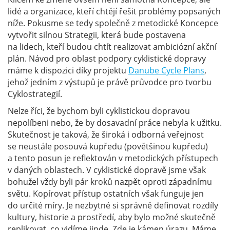
lidé a organizace, kteří chtějí řešit problémy popsaných
níže. Pokusme se tedy společně z metodické Koncepce
vytvořit silnou Strategii, která bude postavena
na lidech, kteří budou chtít realizovat ambiciózní akční
plán. Návod pro oblast podpory cyklistické dopravy
máme k dispozici díky projektu
Danube Cycle Plans
,
jehož jedním z výstupů je právě průvodce pro tvorbu
Cyklostrategií.
Nelze říci, že bychom byli cyklistickou dopravou
nepolíbeni nebo, že by dosavadní práce nebyla k užitku.
Skutečnost je taková, že široká i odborná veřejnost
se neustále posouvá kupředu (povětšinou kupředu)
a tento posun je reflektován v metodických přístupech
v daných oblastech. V cyklistické dopravě jsme však
bohužel vždy byli pár kroků nazpět oproti západnímu
světu. Kopírovat přístup ostatních však funguje jen
do určité míry. Je nezbytné si správně definovat rozdíly
kultury, historie a prostředí, aby bylo možné skutečně
replikovat, co vidíme jinde. Zde je kámen úrazu. Máme