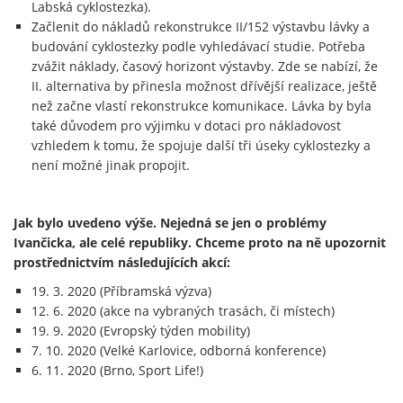
Labská cyklostezka).
Začlenit do nákladů rekonstrukce II/152 výstavbu lávky a
budování cyklostezky podle vyhledávací studie. Potřeba
zvážit náklady, časový horizont výstavby. Zde se nabízí, že
II. alternativa by přinesla možnost dřívější realizace, ještě
než začne vlastí rekonstrukce komunikace. Lávka by byla
také důvodem pro výjimku v dotaci pro nákladovost
vzhledem k tomu, že spojuje další tři úseky cyklostezky a
není možné jinak propojit.
Jak bylo uvedeno výše. Nejedná se jen o problémy
Ivančicka, ale celé republiky. Chceme proto na ně upozornit
prostřednictvím následujících akcí:
19. 3. 2020 (Příbramská výzva)
12. 6. 2020 (akce na vybraných trasách, či místech)
19. 9. 2020 (Evropský týden mobility)
7. 10. 2020 (Velké Karlovice, odborná konference)
6. 11. 2020 (Brno, Sport Life!)