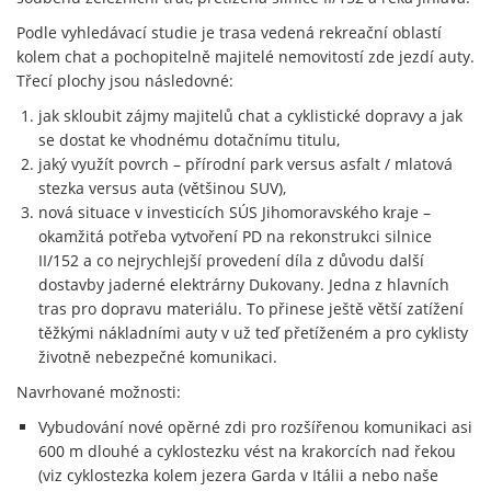
Podle vyhledávací studie je trasa vedená rekreační oblastí
kolem chat a pochopitelně majitelé nemovitostí zde jezdí auty.
Třecí plochy jsou následovné:
jak skloubit zájmy majitelů chat a cyklistické dopravy a jak
se dostat ke vhodnému dotačnímu titulu,
jaký využít povrch – přírodní park versus asfalt / mlatová
stezka versus auta (většinou SUV),
nová situace v investicích SÚS Jihomoravského kraje –
okamžitá potřeba vytvoření PD na rekonstrukci silnice
II/152 a co nejrychlejší provedení díla z důvodu další
dostavby jaderné elektrárny Dukovany. Jedna z hlavních
tras pro dopravu materiálu. To přinese ještě větší zatížení
těžkými nákladními auty v už teď přetíženém a pro cyklisty
životně nebezpečné komunikaci.
Navrhované možnosti:
Vybudování nové opěrné zdi pro rozšířenou komunikaci asi
600 m dlouhé a cyklostezku vést na krakorcích nad řekou
(viz cyklostezka kolem jezera Garda v Itálii a nebo naše