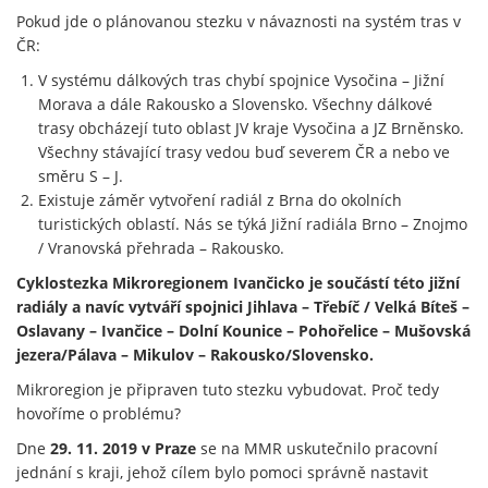
Pokud jde o plánovanou stezku v návaznosti na systém tras v
ČR:
V systému dálkových tras chybí spojnice Vysočina – Jižní
Morava a dále Rakousko a Slovensko. Všechny dálkové
trasy obcházejí tuto oblast JV kraje Vysočina a JZ Brněnsko.
Všechny stávající trasy vedou buď severem ČR a nebo ve
směru S – J.
Existuje záměr vytvoření radiál z Brna do okolních
turistických oblastí. Nás se týká Jižní radiála Brno – Znojmo
/ Vranovská přehrada – Rakousko.
Cyklostezka Mikroregionem Ivančicko je součástí této jižní
radiály a navíc vytváří spojnici Jihlava – Třebíč / Velká Bíteš –
Oslavany – Ivančice – Dolní Kounice – Pohořelice – Mušovská
jezera/Pálava – Mikulov – Rakousko/Slovensko.
Mikroregion je připraven tuto stezku vybudovat. Proč tedy
hovoříme o problému?
Dne
29. 11. 2019 v Praze
se na MMR uskutečnilo pracovní
jednání s kraji, jehož cílem bylo pomoci správně nastavit