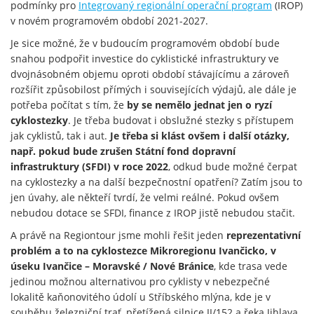
podmínky pro
Integrovaný regionální operační program
(IROP)
v novém programovém období 2021-2027.
Je sice možné, že v budoucím programovém období bude
snahou podpořit investice do cyklistické infrastruktury ve
dvojnásobném objemu oproti období stávajícímu a zároveň
rozšířit způsobilost přímých i souvisejících výdajů, ale dále je
potřeba počítat s tím, že
by se nemělo jednat jen o ryzí
cyklostezky
. Je třeba budovat i obslužné stezky s přístupem
jak cyklistů, tak i aut.
Je třeba si klást ovšem i další otázky,
např. pokud bude zrušen Státní fond dopravní
infrastruktury (SFDI) v roce 2022
, odkud bude možné čerpat
na cyklostezky a na další bezpečnostní opatření? Zatím jsou to
jen úvahy, ale někteří tvrdí, že velmi reálné. Pokud ovšem
nebudou dotace se SFDI, finance z IROP jistě nebudou stačit.
A právě na Regiontour jsme mohli řešit jeden
reprezentativní
problém a to na cyklostezce Mikroregionu Ivančicko, v
úseku Ivančice – Moravské / Nové Bránice
, kde trasa vede
jedinou možnou alternativou pro cyklisty v nebezpečné
lokalitě kaňonovitého údolí u Stříbského mlýna, kde je v
souběhu železniční trať, přetížená silnice II/152 a řeka Jihlava.