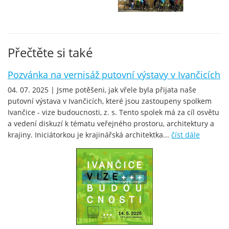
Přečtěte si také
Pozvánka na vernisáž putovní výstavy v Ivančicích
04. 07. 2025 | Jsme potěšeni, jak vřele byla přijata naše
putovní výstava v Ivančicích, které jsou zastoupeny spolkem
Ivančice - vize budoucnosti, z. s. Tento spolek má za cíl osvětu
a vedení diskuzí k tématu veřejného prostoru, architektury a
krajiny. Iniciátorkou je krajinářská architektka...
číst dále