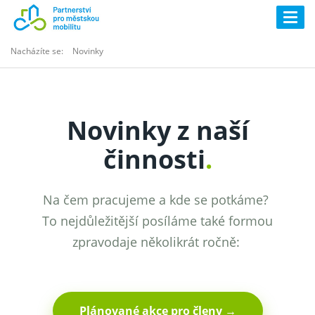
Togg
navig
Nacházíte se:
Novinky
Novinky z naší
činnosti
.
Na čem pracujeme a kde se potkáme?
To nejdůležitější posíláme také formou
zpravodaje několikrát ročně:
Plánované akce pro členy →