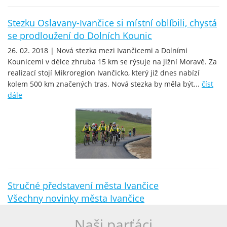
Stezku Oslavany-Ivančice si místní oblíbili, chystá
se prodloužení do Dolních Kounic
26. 02. 2018 | Nová stezka mezi Ivančicemi a Dolními
Kounicemi v délce zhruba 15 km se rýsuje na jižní Moravě. Za
realizací stojí Mikroregion Ivančicko, který již dnes nabízí
kolem 500 km značených tras. Nová stezka by měla být...
číst
dále
Stručné představení města Ivančice
Všechny novinky města Ivančice
Naši parťáci