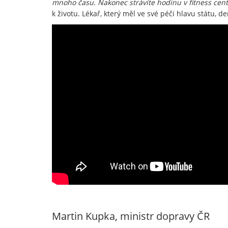
mnoho času. Nakonec strávíte hodinu v fitness centru
k životu. Lékař, který měl ve své péči hlavu státu,
Martin Kupka, ministr dopravy ČR