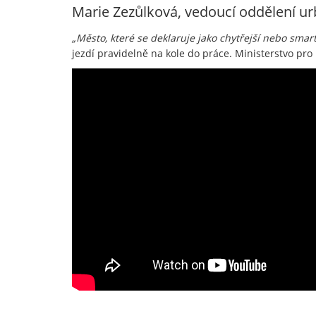
Marie Zezůlková, vedoucí oddělení urbá
„Město, které se deklaruje jako chytřejší nebo sma
jezdí pravidelně na kole do práce. Ministerstvo pro 