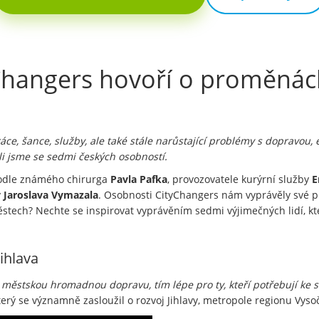
Changers hovoří o proměnác
ce, šance, služby, ale také stále narůstající problémy s dopravou, em
i jsme se sedmi českých osobností.
podle známého chirurga
Pavla Pafka
, provozovatele kurýrní služby
E
y
Jaroslava Vymazala
. Osobnosti CityChangers nám vyprávěly své p
městech? Nechte se inspirovat vyprávěním sedmi výjimečných lidí, kt
ihlava
 městskou hromadnou dopravu, tím lépe pro ty, kteří potřebují ke 
terý se významně zasloužil o rozvoj Jihlavy, metropole regionu Vyso