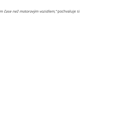
ším čase než motorovým vozidlem,“
pochvaluje si