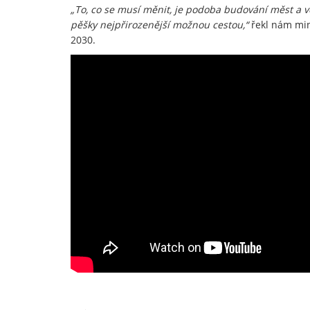
„To, co se musí měnit, je podoba budování měst a v
pěšky nejpřirozenější možnou cestou,“
řekl nám mini
2030.