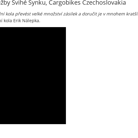
lužby Švihé Synku, Cargobikes Czechoslovakia
dní kola převést velké množství zásilek a doručit je v mnohem krat
í kola Erik Nálepka.