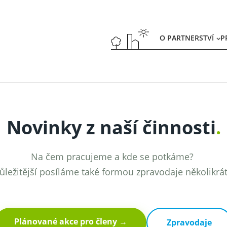
O PARTNERSTVÍ
P
Novinky z naší činnosti
.
Na čem pracujeme a kde se potkáme?
ůležitější posíláme také formou zpravodaje několikrá
Plánované akce pro členy →
Zpravodaje