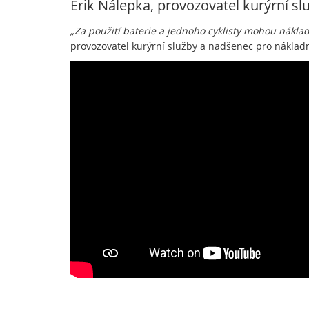
Erik Nálepka, provozovatel kurýrní s
„Za použití baterie a jednoho cyklisty mohou nákla
provozovatel kurýrní služby a nadšenec pro nákladn