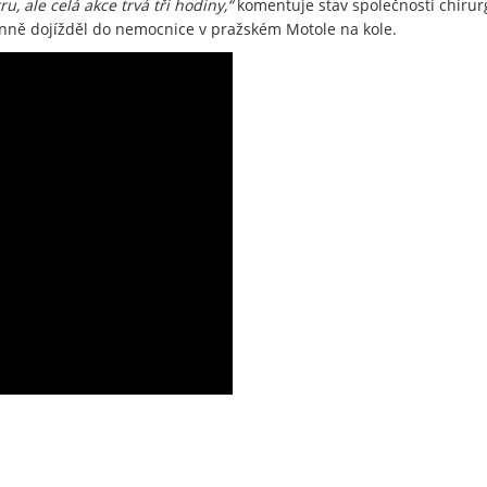
, ale celá akce trvá tři hodiny,“
komentuje stav společnosti chirur
 denně dojížděl do nemocnice v pražském Motole na kole.