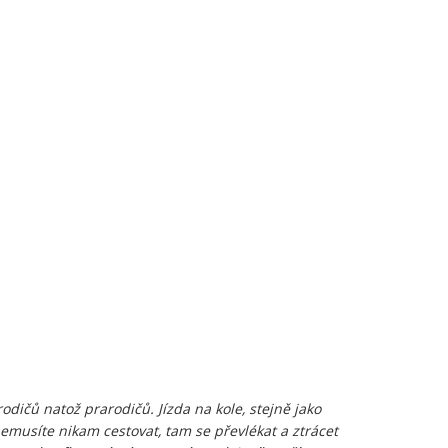
dičů natož prarodičů. Jízda na kole, stejně jako
emusíte nikam cestovat, tam se převlékat a ztrácet