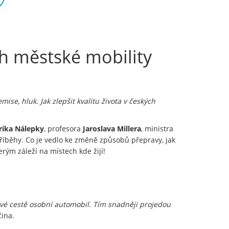
h městské mobility
ise, hluk. Jak zlepšit kvalitu života v českých
rika Nálepky
, profesora
Jaroslava Millera
, ministra
říběhy. Co je vedlo ke změně způsobů přepravy, jak
erým záleží na místech kde žijí!
své cestě osobní automobil. Tím snadněji projedou
čina.