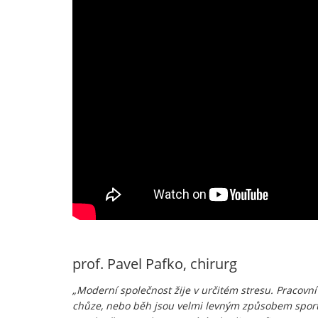
prof. Pavel Pafko, chirurg
„Moderní společnost žije v určitém stresu. Pracovní
chůze, nebo běh jsou velmi levným způsobem sportov