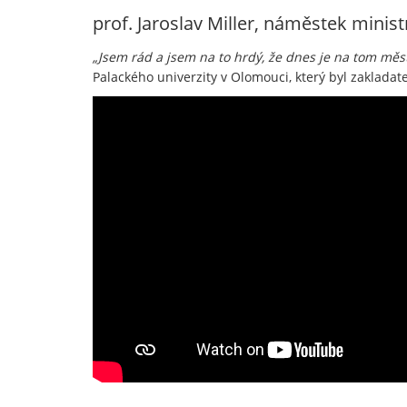
prof. Jaroslav Miller, náměstek minis
„Jsem rád a jsem na to hrdý, že dnes je na tom měst
Palackého univerzity v Olomouci, který byl zakladat