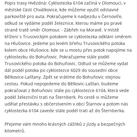
Popis trasy Hvězdná: Cyklostezka 6104 začíná v Olomouci, v
městské části Chválkovice, kde můžeme využít odstavné
parkoviště pro auta. Pokračujeme k nadjezdu v Černovíře,
odkud se vydáme podél železnice, kterou máme po pravé
straně tratě směr Olomouc - Zábřeh na Moravě. V místě
křížení s Trusovickým potokem se cyklostezka odklání směrem
na Hlušovice. Jedeme po levém břehu Trusovického potoka
kolem obce Hlušovice, kde se u mostu přes potok napojíme na
cyklostezku do Bohuňovic. Pokračujeme stále podél
Trusovického potoka do Bohuňovic. Odtud se můžeme vydat
dál podél potoka po cyklostezce 6029 do sousední obce
Bělkovice-Lašťany. Zpět se vrátíme do Bohuňovic stejnou
cestou. Pokud nepojedeme do Bělkovic-Lašťan, budeme
pokračovat z Bohuňovic stále po cyklostezce 6104, která vede
podél železniční trati na Šternberk. Po cestě si můžeme
udělat přestávku s občerstvením v obci Štarnov a potom nás
cyklostezka 6104 zavede stále podél trati až do Šternberka.
Přejeme vám mnoho krásných zážitků z jízdy a bezpečných
kilometrů.