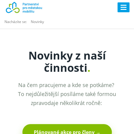
Togg
navig
Nacházíte se:
Novinky
Novinky z naší
činnosti
.
Na čem pracujeme a kde se potkáme?
To nejdůležitější posíláme také formou
zpravodaje několikrát ročně:
Plánované akce pro členy →