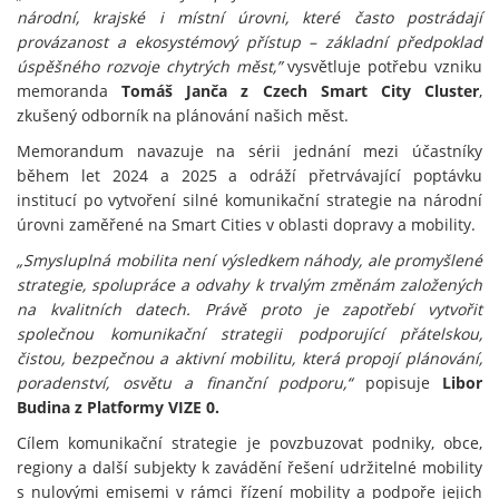
národní, krajské i místní úrovni, které často postrádají
provázanost a ekosystémový přístup – základní předpoklad
úspěšného rozvoje chytrých měst,”
vysvětluje potřebu vzniku
memoranda
Tomáš Janča z Czech Smart City Cluster
,
zkušený odborník na plánování našich měst.
Memorandum navazuje na sérii jednání mezi účastníky
během let 2024 a 2025 a odráží přetrvávající poptávku
institucí po vytvoření silné komunikační strategie na národní
úrovni zaměřené na Smart Cities v oblasti dopravy a mobility.
„Smysluplná mobilita není výsledkem náhody, ale promyšlené
strategie, spolupráce a odvahy k trvalým změnám založených
na kvalitních datech. Právě proto je zapotřebí vytvořit
společnou komunikační strategii podporující přátelskou,
čistou, bezpečnou a aktivní mobilitu, která propojí plánování,
poradenství, osvětu a finanční podporu,“
popisuje
Libor
Budina z Platformy VIZE 0.
Cílem komunikační strategie je povzbuzovat podniky, obce,
regiony a další subjekty k zavádění řešení udržitelné mobility
s nulovými emisemi v rámci řízení mobility a podpoře jejich