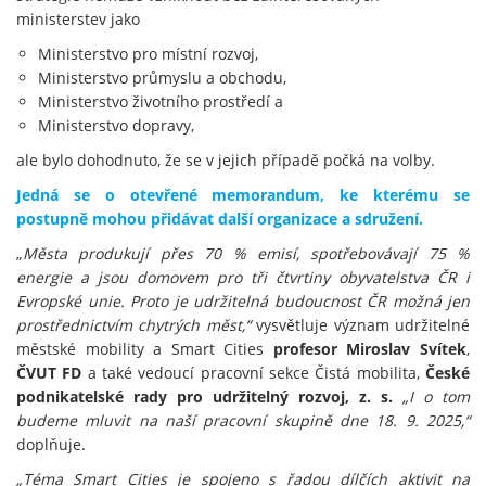
ministerstev jako
Ministerstvo pro místní rozvoj,
Ministerstvo průmyslu a obchodu,
Ministerstvo životního prostředí a
Ministerstvo dopravy,
ale bylo dohodnuto, že se v jejich případě počká na volby.
Jedná se o otevřené memorandum, ke kterému se
postupně mohou přidávat další organizace a sdružení.
„
Města produkují přes 70 % emisí, spotřebovávají 75 %
energie a jsou domovem pro tři čtvrtiny obyvatelstva ČR i
Evropské unie. Proto je udržitelná budoucnost ČR možná jen
prostřednictvím chytrých měst,“
vysvětluje význam udržitelné
městské mobility a Smart Cities
profesor Miroslav Svítek
,
ČVUT FD
a také vedoucí pracovní sekce Čistá mobilita,
České
podnikatelské rady pro udržitelný rozvoj, z. s.
„I o tom
budeme mluvit na naší pracovní skupině dne 18. 9. 2025,“
doplňuje.
„Téma Smart Cities je spojeno s řadou dílčích aktivit na