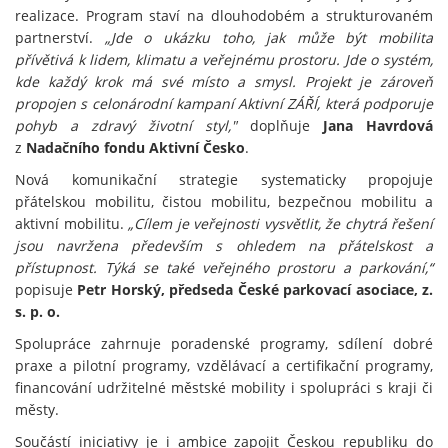
realizace. Program staví na dlouhodobém a strukturovaném
partnerství.
„Jde o ukázku toho, jak může být mobilita
přívětivá k lidem, klimatu a veřejnému prostoru. Jde o systém,
kde každý krok má své místo a smysl. Projekt je zároveň
propojen s celonárodní kampaní Aktivní ZÁŘÍ, která podporuje
pohyb a zdravý životní styl,"
doplňuje
Jana Havrdová
z
Nadačního fondu Aktivní Česko
.
Nová komunikační strategie systematicky propojuje
přátelskou mobilitu, čistou mobilitu, bezpečnou mobilitu a
aktivní mobilitu.
„Cílem je veřejnosti vysvětlit, že chytrá řešení
jsou navržena především s ohledem na přátelskost a
přístupnost. Týká se také veřejného prostoru a parkování,“
popisuje
Petr Horský, předseda České parkovací asociace, z.
s. p. o.
Spolupráce zahrnuje poradenské programy, sdílení dobré
praxe a pilotní programy, vzdělávací a certifikační programy,
financování udržitelné městské mobility i spolupráci s kraji či
městy.
Součástí iniciativy je i ambice zapojit Českou republiku do