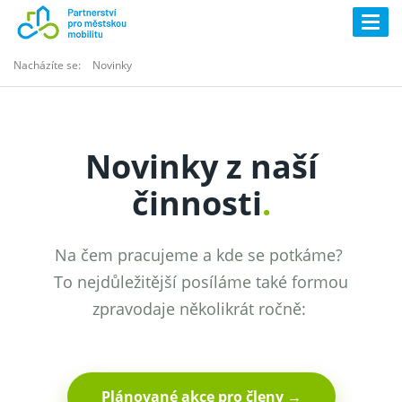
Togg
navig
Nacházíte se:
Novinky
Novinky z naší
činnosti
.
Na čem pracujeme a kde se potkáme?
To nejdůležitější posíláme také formou
zpravodaje několikrát ročně:
Plánované akce pro členy →