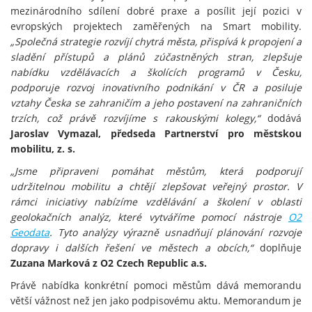
mezinárodního sdílení dobré praxe a posílit její pozici v
evropských projektech zaměřených na Smart mobility.
„Společná strategie rozvíjí chytrá města, přispívá k propojení a
sladění přístupů a plánů zúčastněných stran, zlepšuje
nabídku vzdělávacích a školících programů v Česku,
podporuje rozvoj inovativního podnikání v ČR a posiluje
vztahy Česka se zahraničím a jeho postavení na zahraničních
trzích, což právě rozvíjíme s rakouskými kolegy,“
dodává
Jaroslav Vymazal, předseda Partnerství pro městskou
mobilitu, z. s.
„Jsme připraveni pomáhat městům, která podporují
udržitelnou mobilitu a chtějí zlepšovat veřejný prostor. V
rámci iniciativy nabízíme vzdělávání a školení v oblasti
geolokačních analýz, které vytváříme pomocí nástroje
O2
Geodata
. Tyto analýzy výrazně usnadňují plánování rozvoje
dopravy i dalších řešení ve městech a obcích,“
doplňuje
Zuzana Marková z O2 Czech Republic a.s.
Právě nabídka konkrétní pomoci městům dává memorandu
větší vážnost než jen jako podpisovému aktu. Memorandum je