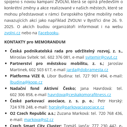
spojeno s novou kampaní ZVOLNI, která se opírá především o
konkrétní změny a akce realizované v našich městech, které se
mohou představovat v rámci Evropského týdne mobility nebo
navazujících akcí jako například ZVOLNI v Bystřici dne 26. 9.
2025. O akcích budou organizátoři informovat i na webu
zvolni.cz
nebo na
Facebooku
.
KONTAKTY pro MEMORANDUM
Česká podnikatelská rada pro udržitelný rozvoj, z. s.,
Miroslav Svítek: tel. 602 376 081, e-mail
svitemir@cvut.cz
Partnerství pro městskou mobilitu, z. s.;
Jaroslav
Martinek, 602 503 617, e-mail
jarda@dobramesta.cz
Platforma VIZE 0,
Libor Budina: tel. 727 901 494, e-mail:
lbudina@koop.cz
Nadační fond Aktivní Česko;
Jana Havrdová: tel.
602 306 858, e-mail
havrdova@ceskakomorafitness.cz
České parkovací asociace, z. s. p. o.
; Petr Horský:
724 978 248, e-mail:
horsky@parkovaciasociace.cz
O2 Czech Republic a.s.;
Zuzana Marková: tel. 720 768 436,
e-mail:
markova@o2.cz
Czech Smart City Cluster;
Tomáš Janča: 777 230 442, e-