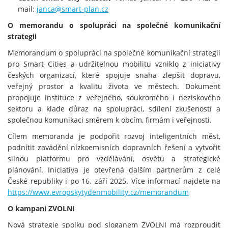
mail:
janca@smart-plan.cz
O memorandu o spolupráci na společné komunikační
strategii
Memorandum o spolupráci na společné komunikační strategii
pro Smart Cities a udržitelnou mobilitu vzniklo z iniciativy
českých organizací, které spojuje snaha zlepšit dopravu,
veřejný prostor a kvalitu života ve městech. Dokument
propojuje instituce z veřejného, soukromého i neziskového
sektoru a klade důraz na spolupráci, sdílení zkušeností a
společnou komunikaci směrem k obcím, firmám i veřejnosti.
Cílem memoranda je podpořit rozvoj inteligentních měst,
podnítit zavádění nízkoemisních dopravních řešení a vytvořit
silnou platformu pro vzdělávání, osvětu a strategické
plánování. Iniciativa je otevřená dalším partnerům z celé
České republiky i po 16. září 2025. Více informací najdete na
https://www.evropskytydenmobility.cz/memorandum
O kampani ZVOLNI
Nová strategie spolku pod sloganem ZVOLNI má rozproudit