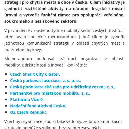
strategii pro chytrá města a obce v Česku. Cílem iniciativy je
sjednotit roztříštěné aktivity na národní, krajské i místní
úrovni a vytvořit funkční rámec pro spolupráci veřejného,
soukromého a neziskového sektoru.
V první den Evropského týdne mobility sedm českých institucí
představilo společné memorandum, jehož cílem je vytvořit
jednotnou komunikační strategii v oblasti chytrých měst a
udržitelné dopravy.
Memorandum podepsali zástupci organizací z oblasti
mobility, udržitelnosti a inovací, konkrétně:
Czech Smart City Cluster
,
Česká parkovací asociace, z. s. p. o.
,
Česká podnikatelská rada pro udržitelný rozvoj, z. s.
,
Partnerství pro městskou mobilitu
,
z. s.,
Platforma Vize 0
,
Nadační fond Aktivní Česko
,
O2 Czech Republic
.
Všechny organizace jsou si také vědomy, že tato komunikační
strategie nemůže vzniknout bez zainteresovaných