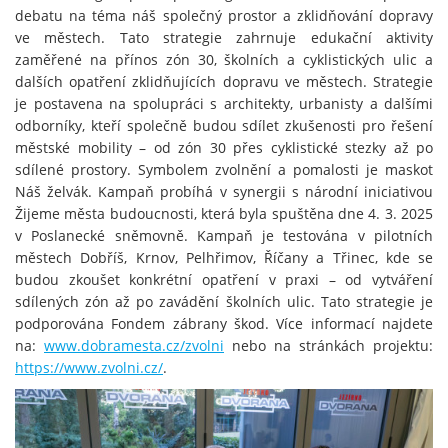
debatu na téma náš společný prostor a zklidňování dopravy
ve městech. Tato strategie zahrnuje edukační aktivity
zaměřené na přínos zón 30, školních a cyklistických ulic a
dalších opatření zklidňujících dopravu ve městech. Strategie
je postavena na spolupráci s architekty, urbanisty a dalšími
odborníky, kteří společně budou sdílet zkušenosti pro řešení
městské mobility – od zón 30 přes cyklistické stezky až po
sdílené prostory. Symbolem zvolnění a pomalosti je maskot
Náš želvák. Kampaň probíhá v synergii s národní iniciativou
Žijeme města budoucnosti, která byla spuštěna dne 4. 3. 2025
v Poslanecké sněmovně. Kampaň je testována v pilotních
městech Dobříš, Krnov, Pelhřimov, Říčany a Třinec, kde se
budou zkoušet konkrétní opatření v praxi – od vytváření
sdílených zón až po zavádění školních ulic. Tato strategie je
podporována Fondem zábrany škod. Více informací najdete
na:
www.dobramesta.cz/zvolni
nebo na stránkách projektu:
https://www.zvolni.cz/
.