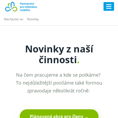
Togg
navig
Nacházíte se:
Novinky
Novinky z naší
činnosti
.
Na čem pracujeme a kde se potkáme?
To nejdůležitější posíláme také formou
zpravodaje několikrát ročně:
Plánované akce pro členy →