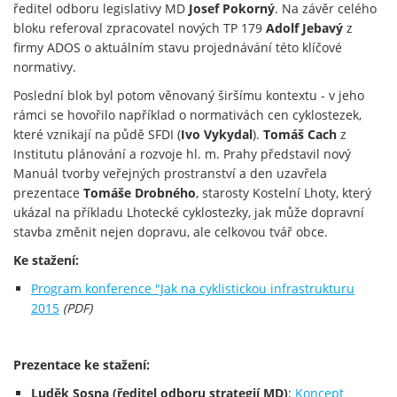
ředitel odboru legislativy MD
Josef Pokorný
. Na závěr celého
bloku referoval zpracovatel nových TP 179
Adolf Jebavý
z
firmy ADOS o aktuálním stavu projednávání této klíčové
normativy.
Poslední blok byl potom věnovaný širšímu kontextu - v jeho
rámci se hovořilo například o normativách cen cyklostezek,
které vznikají na půdě SFDI (
Ivo Vykydal
).
Tomáš Cach
z
Institutu plánování a rozvoje hl. m. Prahy představil nový
Manuál tvorby veřejných prostranství a den uzavřela
prezentace
Tomáše Drobného
, starosty Kostelní Lhoty, který
ukázal na příkladu Lhotecké cyklostezky, jak může dopravní
stavba změnit nejen dopravu, ale celkovou tvář obce.
Ke stažení:
Program konference "Jak na cyklistickou infrastrukturu
2015
(PDF)
Prezentace ke stažení:
Luděk Sosna (ředitel odboru strategií MD)
:
Koncept