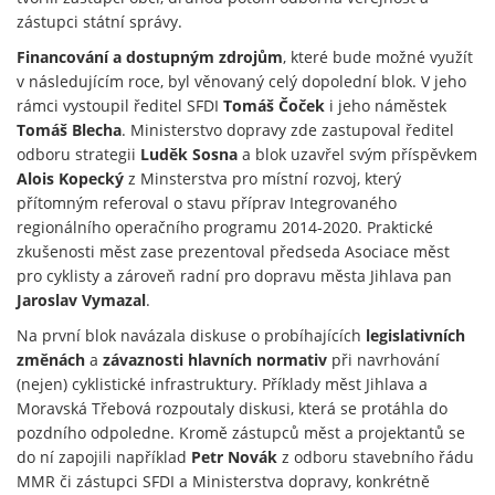
zástupci státní správy.
Financování a dostupným zdrojům
, které bude možné využít
v následujícím roce, byl věnovaný celý dopolední blok. V jeho
rámci vystoupil ředitel SFDI
Tomáš Čoček
i jeho náměstek
Tomáš Blecha
. Ministerstvo dopravy zde zastupoval ředitel
odboru strategii
Luděk Sosna
a blok uzavřel svým příspěvkem
Alois Kopecký
z Minsterstva pro místní rozvoj, který
přítomným referoval o stavu příprav Integrovaného
regionálního operačního programu 2014-2020. Praktické
zkušenosti měst zase prezentoval předseda Asociace měst
pro cyklisty a zároveň radní pro dopravu města Jihlava pan
Jaroslav Vymazal
.
Na první blok navázala diskuse o probíhajících
legislativních
změnách
a
závaznosti hlavních normativ
při navrhování
(nejen) cyklistické infrastruktury. Příklady měst Jihlava a
Moravská Třebová rozpoutaly diskusi, která se protáhla do
pozdního odpoledne. Kromě zástupců měst a projektantů se
do ní zapojili například
Petr Novák
z odboru stavebního řádu
MMR či zástupci SFDI a Ministerstva dopravy, konkrétně