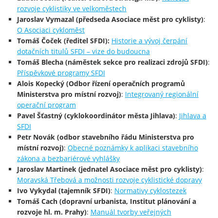
rozvoje cyklistiky ve velkoměstech
Jaroslav Vymazal (předseda Asociace měst pro cyklisty)
:
O Asociaci cykloměst
Tomáš Čoček (ředitel SFDI):
Historie a vývoj čerpání
dotačních titulů SFDI – vize do budoucna
Tomáš Blecha (náměstek sekce pro realizaci zdrojů SFDI)
:
Příspěvkové programy SFDI
Alois Kopecký (Odbor řízení operačních programů
Ministerstva pro místní rozvoj)
:
Integrovaný regionální
operační program
Pavel Šťastný (cyklokoordinátor města Jihlava)
:
Jihlava a
SFDI
Petr Novák (odbor stavebního řádu Ministerstva pro
místní rozvoj)
:
Obecné poznámky k aplikaci stavebního
zákona a bezbariérové vyhlášky
Jaroslav Martinek (jednatel Asociace měst pro cyklisty)
:
Moravská Třebová a možnosti rozvoje cyklistické dopravy
Ivo Vykydal (tajemník SFDI)
:
Normativy cyklostezek
Tomáš Cach (dopravní urbanista, Institut plánování a
rozvoje hl. m. Prahy)
:
Manuál tvorby veřejných