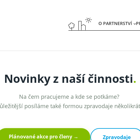
O PARTNERSTVÍ
P
Novinky z naší činnosti
.
Na čem pracujeme a kde se potkáme?
ůležitější posíláme také formou zpravodaje několikrá
Plánované akce pro členy →
Zpravodaje