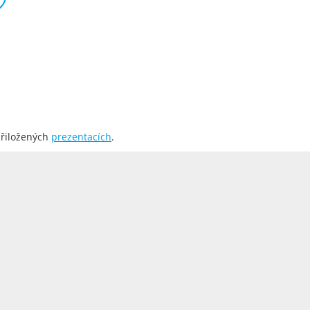
přiložených
prezentacích
.