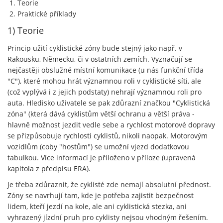
Teorie
Praktické příklady
1) Teorie
Princip užití cyklistické zóny bude stejný jako např. v
Rakousku, Německu, či v ostatních zemích. Vyznačují se
nejčastěji obslužné místní komunikace (u nás funkční třída
"C"), které mohou hrát významnou roli v cyklistické síti, ale
(což vyplývá i z jejich podstaty) nehrají významnou roli pro
auta. Hledisko uživatele se pak zdůrazní značkou "Cyklistická
zóna" (která dává cyklistům větší ochranu a větší práva -
hlavně možnost jezdit vedle sebe a rychlost motorové dopravy
se přizpůsobuje rychlosti cyklistů, nikoli naopak. Motorovým
vozidlům (coby "hostům") se umožní vjezd dodatkovou
tabulkou. Více informací je přiloženo v příloze (upravená
kapitola z předpisu ERA).
Je třeba zdůraznit, že cyklisté zde nemají absolutní přednost.
Zóny se navrhují tam, kde je potřeba zajistit bezpečnost
lidem, kteří jezdí na kole, ale ani cyklistická stezka, ani
vyhrazený jízdní pruh pro cyklisty nejsou vhodným řešením.