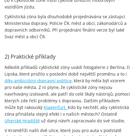
(5) V cyklistické zóně musí cyklisté umožnit motorovým
vozidlům jízdu.
Cyklistická zóna byla dlouhodobě projednávána se zástupci
Ministerstva dopravy, Policie ČR, měst a obcí, zákonodárců a
dopravních odborníků. Při projednání finální verze byl také
Svaz měst a obcí ČR.
2) Praktické příklady
Několik příkladů cyklistické zóny uvádí fotogalerie z Berlína, či
Lipska, které prožilo v poslední době největší proměnu a to i
díky ambiciózní dopravní politice
, která by měla být vzorem
pro naše města. Z ní plyne, že cyklistické zóny nejsou
navrhovány izolovaně, ale patří do celé škály nástrojů, pomocí
kterých zde řeší problémy s dopravou. Dalším příkladem
může být rakouský
Klagenfurt.
Kdo by nechtěl, aby cyklistická
zóna přinášela stejný efekt i v našich městech? Ostatně
Uherské Hradiště
už daný návrh zapracovalo do své studie,
V Kroměříži našli dvě ulice, které jsou pro auta v podstatě