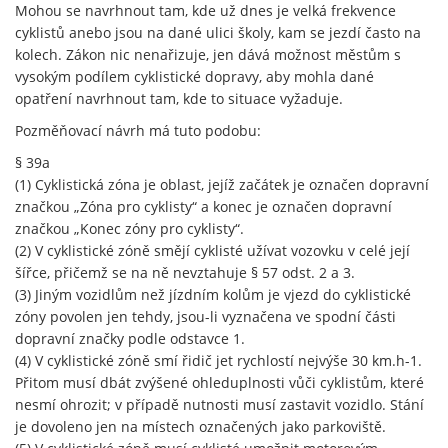
Mohou se navrhnout tam, kde už dnes je velká frekvence
cyklistů anebo jsou na dané ulici školy, kam se jezdí často na
kolech. Zákon nic nenařizuje, jen dává možnost městům s
vysokým podílem cyklistické dopravy, aby mohla dané
opatření navrhnout tam, kde to situace vyžaduje.
Pozměňovací návrh má tuto podobu:
§ 39a
(1) Cyklistická zóna je oblast, jejíž začátek je označen dopravní
značkou „Zóna pro cyklisty“ a konec je označen dopravní
značkou „Konec zóny pro cyklisty“.
(2) V cyklistické zóně smějí cyklisté užívat vozovku v celé její
šířce, přičemž se na ně nevztahuje § 57 odst. 2 a 3.
(3) Jiným vozidlům než jízdním kolům je vjezd do cyklistické
zóny povolen jen tehdy, jsou-li vyznačena ve spodní části
dopravní značky podle odstavce 1.
(4) V cyklistické zóně smí řidič jet rychlostí nejvýše 30 km.h-1.
Přitom musí dbát zvýšené ohleduplnosti vůči cyklistům, které
nesmí ohrozit; v případě nutnosti musí zastavit vozidlo. Stání
je dovoleno jen na místech označených jako parkoviště.