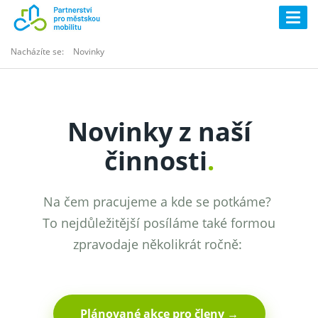
Togg
navig
Nacházíte se:
Novinky
Novinky z naší
činnosti
.
Na čem pracujeme a kde se potkáme?
To nejdůležitější posíláme také formou
zpravodaje několikrát ročně:
Plánované akce pro členy →