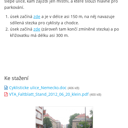
slepé ulice, kam zajíždí jen místní, a které slouží hlavně pro
parkování.
úsek začíná
zde
a je v délce asi 150 m, na něj navazuje
sdílená stezka pro cyklisty a chodce.
úsek začíná
zde
(zároveň tam končí zmíněné stezka) a po
křižovatku má délku asi 300 m.
Ke stažení
Cyklisticke ulice_Nemecko.doc
(406 kB)
VTA_Faltblatt_Stand_2012_06_20_klein.pdf
(400 kB)