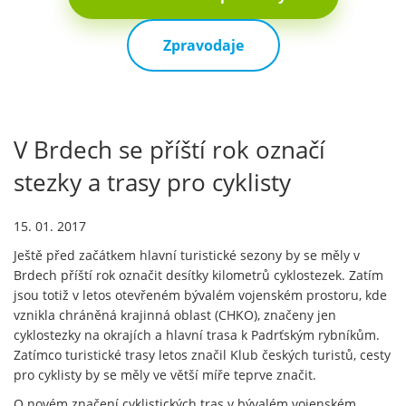
Zpravodaje
V Brdech se příští rok označí
stezky a trasy pro cyklisty
15. 01. 2017
Ještě před začátkem hlavní turistické sezony by se měly v
Brdech příští rok označit desítky kilometrů cyklostezek. Zatím
jsou totiž v letos otevřeném bývalém vojenském prostoru, kde
vznikla chráněná krajinná oblast (CHKO), značeny jen
cyklostezky na okrajích a hlavní trasa k Padrťským rybníkům.
Zatímco turistické trasy letos značil Klub českých turistů, cesty
pro cyklisty by se měly ve větší míře teprve značit.
O novém značení cyklistických tras v bývalém vojenském