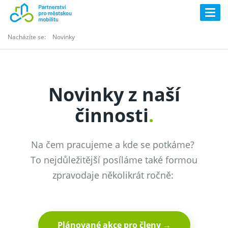
Togg
navig
Nacházíte se:
Novinky
Novinky z naší
činnosti
.
Na čem pracujeme a kde se potkáme?
To nejdůležitější posíláme také formou
zpravodaje několikrát ročně:
Plánované akce pro členy →