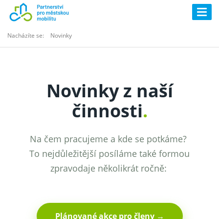
Togg
navig
Nacházíte se:
Novinky
Novinky z naší
činnosti
.
Na čem pracujeme a kde se potkáme?
To nejdůležitější posíláme také formou
zpravodaje několikrát ročně:
Plánované akce pro členy →