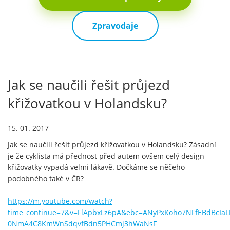
Zpravodaje
Jak se naučili řešit průjezd
křižovatkou v Holandsku?
15. 01. 2017
Jak se naučili řešit průjezd křižovatkou v Holandsku? Zásadní
je že cyklista má přednost před autem ovšem celý design
křižovatky vypadá velmi lákavě. Dočkáme se něčeho
podobného také v ČR?
https://m.youtube.com/watch?
time_continue=7&v=FlApbxLz6pA&ebc=ANyPxKoho7NFfEBdBcIa
0NmA4C8KmWnSdqvfBdn5PHCmj3hWaNsF