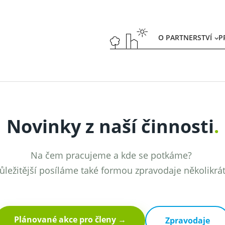
O PARTNERSTVÍ
P
Novinky z naší činnosti
.
Na čem pracujeme a kde se potkáme?
ůležitější posíláme také formou zpravodaje několikrá
Plánované akce pro členy →
Zpravodaje