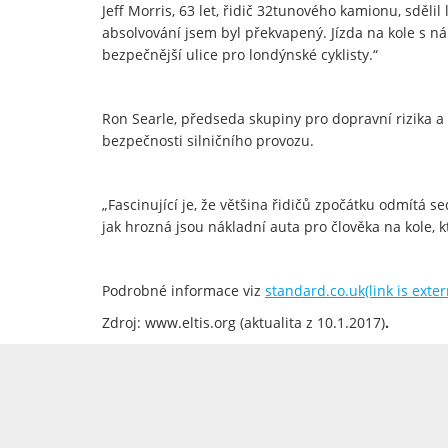
Jeff Morris, 63 let, řidič 32tunového kamionu, sdě
absolvování jsem byl překvapený. Jízda na kole s ná
bezpečnější ulice pro londýnské cyklisty.“
Ron Searle, předseda skupiny pro dopravní rizika a 
bezpečnosti silničního provozu.
„Fascinující je, že většina řidičů zpočátku odmítá s
jak hrozná jsou nákladní auta pro člověka na kole, k
Podrobné informace viz
standard.co.uk(link is exter
Zdroj: www.eltis.org (aktualita z 10.1.2017)
.