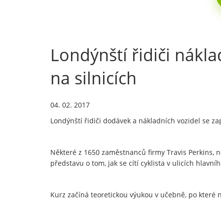
Londýnští řidiči nákla
na silnicích
04. 02. 2017
Londýnští řidiči dodávek a nákladních vozidel se zapoj
Některé z 1650 zaměstnanců firmy Travis Perkins, n
představu o tom, jak se cítí cyklista v ulicích hlavní
Kurz začíná teoretickou výukou v učebně, po které ná