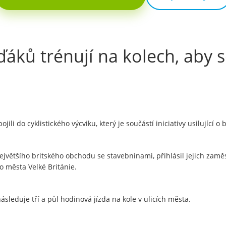
ďáků trénují na kolech, aby s
ili do cyklistického výcviku, který je součástí iniciativy usilující o
ejvětšího britského obchodu se stavebninami, přihlásil jejich zamě
ho města Velké Británie.
sleduje tří a půl hodinová jízda na kole v ulicích města.