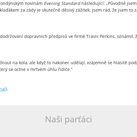
lil londýnským novinám
Evening Standard
následující: „Původně jsem 
klaďákem za zády je skutečně děsivý zážitek. Jsem rád, že jsem to za
dodržování dopravních předpisů ve firmě Travis Perkins, oznámil, ž
ednout na kola, ale když to nakonec udělají, vzájemně se hlasitě podp
terý se octne v mrtvém úhlu řidiče.“
nal)
.
Naši parťáci