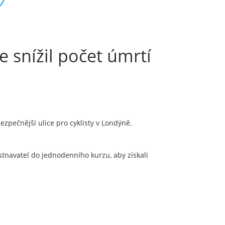
e snížil počet úmrtí
 bezpečnější ulice pro cyklisty v Londýně.
stnavatel do jednodenního kurzu, aby získali