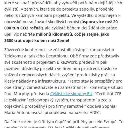
které se snaží přesvědčit, aby vyhověli potřebám dojíždějících
cyklistů. V zemích, které se do projektu zapojily, proběhlo
několik různých kampaní projektu. Ve výsledku došlo nejen k
obrovskému snižování škodlivých emisí (
úspora více než 20
000 tun CO2 ročně!
), ale cyklisté během dojíždění do práce
ujeli víc než
145 milionů kilometrů, což je stejné, jako
3600krát objet kolem naší Země!
Závěrečné konference se zúčastnili zástupci rumunského
Telekomu a italského Decathlonu. Obě firmy zde představily
své zkušenosti s projektem Bike2Work, především pak
pozitivní důsledky projektu ve firemním prostředí: došlo ke
snížení nemocenských dávek, zvýšení produktivity práce a
klesly náklady na infrastrukturu. "Tento stav je prospěšný pro
obě strany: zaměstnavatele i zaměstnance", komentuje situaci
Paul Murphy, předseda
Cyklistické skupiny EU
. "Certifikát CFE
je exkluzivní celoevropský systém, transparentní a zcela
objektivní, prospěšný i pro firmy samotné," dodává Sophia-
Maria Antonulasová, produktová manažerka ADFC.
Dalším krokem je šířit tyto úspěšné příběhy po celé Evropě. To
umožní Cyklostrategie EU, která příklady nejlepší praxe