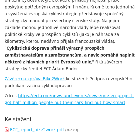
poskytne potřebným evropským firmám. Kromě toho jednotná
a vyvážená evropská cyklostrategie představuje společný
strategický manuál pro všechny členské státy. Na jejím
základě mohou jednotlivé národní vlády lépe realizovat
politické kroky ve prospěch cyklistů (jako je náhrada za
kilometry, kterou nedávno přijala francouzská vláda).
"
Cyklistická doprava přináší výrazný prospěch
zaměstnavatelům a zaměstnancům, a navíc pomáhá naplnit
některé z hlavních priorit Evropské unie
," říká závěrem
strategický ředitel ECF Ádám Bodor.
Závěrečná zpráva Bike2Work
ke stažení: Podpora evropského
podnikání začíná cyklodopravou
Zdroj:
https://ecf.com/news-and-events/news/one-eu-project-
got-half-million-people-out-their-cars-find-out-how-smart
Ke stažení
ECF_report_bike2work.pdf
(762 kB)