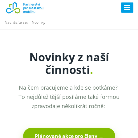
Togg
navig
Nacházíte se:
Novinky
Novinky z naší
činnosti
.
Na čem pracujeme a kde se potkáme?
To nejdůležitější posíláme také formou
zpravodaje několikrát ročně:
Plánované akce pro členy →