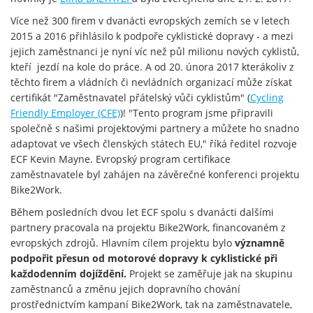
Více než 300 firem v dvanácti evropských zemích se v letech
2015 a 2016 přihlásilo k podpoře cyklistické dopravy - a mezi
jejich zaměstnanci je nyní víc než půl milionu nových cyklistů,
kteří jezdí na kole do práce. A od 20. února 2017 kterákoliv z
těchto firem a vládních či nevládních organizací může získat
certifikát "Zaměstnavatel přátelský vůči cyklistům" (
Cycling
Friendly Employer (CFE)
)! "Tento program jsme připravili
společně s našimi projektovými partnery a můžete ho snadno
adaptovat ve všech členských státech EU," říká ředitel rozvoje
ECF Kevin Mayne. Evropský program certifikace
zaměstnavatele byl zahájen na závěrečné konferenci projektu
Bike2Work.
Během posledních dvou let ECF spolu s dvanácti dalšími
partnery pracovala na projektu Bike2Work, financovaném z
evropských zdrojů. Hlavním cílem projektu bylo
významně
podpořit přesun od motorové dopravy k cyklistické při
každodenním dojíždění.
Projekt se zaměřuje jak na skupinu
zaměstnanců a změnu jejich dopravního chování
prostřednictvím kampaní Bike2Work, tak na zaměstnavatele,