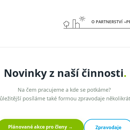
O PARTNERSTVÍ
P
Novinky z naší činnosti
.
Na čem pracujeme a kde se potkáme?
ůležitější posíláme také formou zpravodaje několikrá
Plánované akce pro členy →
Zpravodaje