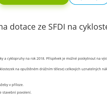
na dotace ze SFDI na cyklost
zky a cyklopruhy na rok 2018. Příspěvek je možné poskytnout na výs
yklostezek na opuštěném drážním tělese) celkových uznatelných nák
ožeby v příloze.
e stavební povolení.