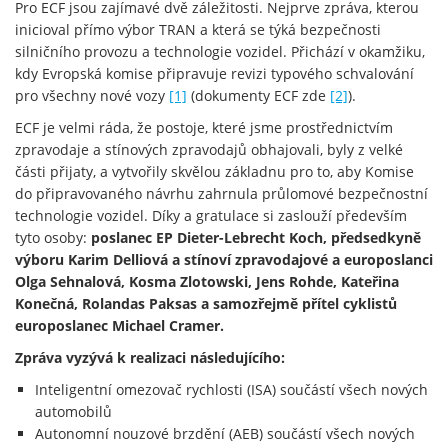
Pro ECF jsou zajímavé dvě záležitosti. Nejprve zpráva, kterou
inicioval přímo výbor TRAN a která se týká bezpečnosti
silničního provozu a technologie vozidel. Přichází v okamžiku,
kdy Evropská komise připravuje revizi typového schvalování
pro všechny nové vozy
[1]
(dokumenty ECF zde
[2]
).
ECF je velmi ráda, že postoje, které jsme prostřednictvím
zpravodaje a stínových zpravodajů obhajovali, byly z velké
části přijaty, a vytvořily skvělou základnu pro to, aby Komise
do připravovaného návrhu zahrnula průlomové bezpečnostní
technologie vozidel. Díky a gratulace si zaslouží především
tyto osoby:
poslanec EP Dieter-Lebrecht Koch, předsedkyně
výboru Karim Delliová a stínoví zpravodajové a europoslanci
Olga Sehnalová, Kosma Zlotowski, Jens Rohde, Kateřina
Konečná, Rolandas Paksas a samozřejmě přítel cyklistů
europoslanec Michael Cramer.
Zpráva vyzývá k realizaci následujícího:
Inteligentní omezovač rychlosti (ISA) součástí všech nových
automobilů
Autonomní nouzové brzdění (AEB) součástí všech nových