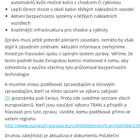
automobilů kvůli možné kolizi s chodcem či cyklistou
Lepší Direct Vision v okolí kabin těžkých nákladních vozidel
Aktivní bezpečnostní systémy v těžkých nákladních
vozidlech
Kvalitnější infrastruktura pro chodce a cyklisty
Zprávu musí ještě potvrdit plenární zasedání, nemělo by však
dojít k zásadním změnám. Aktuální informace zveřejníme
ihned po hlasování spolu s úplným textem zprávy. Věříme, že
tento podnět bude Evropskou komisi motivovat k tomu, aby
zohlednila a využila všechny tyto průlomové bezpečnostní
technologie.
A musíme znovu poděkovat zpravodajům a stínovým
zpravodajům, kteří se tímto spisem ve výboru zabývali
[3]
(poznámka pod čarou). Proto zde uvádíme seznam všech
europoslanců, kteří jsou součástí výboru TRAN a přispěli a
hlasovali pro tuto zprávu. Uvidíte, komu poděkovat přímo ve
vašem regionu
http://www.europarl.europa.eu/committees/en/tran/members.h
Druhou záležitostí je aktualizace dokumentu Počáteční