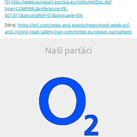
[5]
http://www.europarl.europa.eu/sides/getDoc.do?
type=COMPARL&reference=PE-
607.811&secondRef=01&language=EN
Zdroj:
https://ecf.com/news-and-events/news/good-week-ecf-
and-cycling-road-safety-tran-committee-european-parliament
Naši parťáci