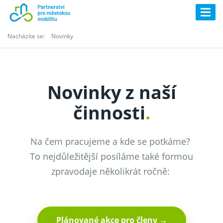
Togg
navig
Nacházíte se:
Novinky
Novinky z naší
činnosti
.
Na čem pracujeme a kde se potkáme?
To nejdůležitější posíláme také formou
zpravodaje několikrát ročně:
Plánované akce pro členy →