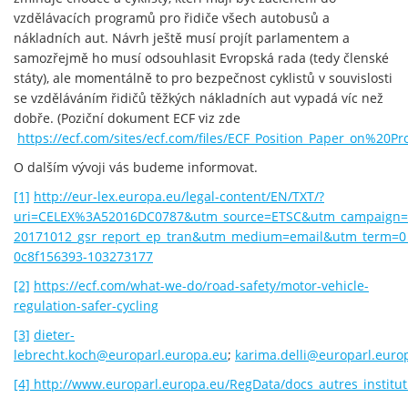
vzdělávacích programů pro řidiče všech autobusů a
nákladních aut. Návrh ještě musí projít parlamentem a
samozřejmě ho musí odsouhlasit Evropská rada (tedy členské
státy), ale momentálně to pro bezpečnost cyklistů v souvislosti
se vzděláváním řidičů těžkých nákladních aut vypadá víc než
dobře. (Poziční dokument ECF viz zde
https://ecf.com/sites/ecf.com/files/ECF_Position_Paper_on%20Pr
O dalším vývoji vás budeme informovat.
[1]
http://eur-lex.europa.eu/legal-content/EN/TXT/?
uri=CELEX%3A52016DC0787&utm_source=ETSC&utm_campaign=
20171012_gsr_report_ep_tran&utm_medium=email&utm_term=0
0c8f156393-103273177
[2]
https://ecf.com/what-we-do/road-safety/motor-vehicle-
regulation-safer-cycling
[3]
dieter-
lebrecht.koch@europarl.europa.eu
;
karima.delli@europarl.euro
[4]
http://www.europarl.europa.eu/RegData/docs_autres_insti