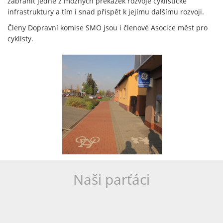
zabránit jedné z možných překážek rozvoje cyklistické
infrastruktury a tím i snad přispět k jejímu dalšímu rozvoji.
Členy Dopravní komise SMO jsou i členové Asocice měst pro
cyklisty.
Naši parťáci