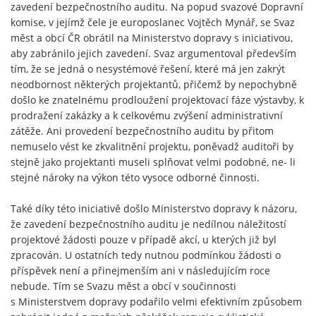
zavedení bezpečnostního auditu. Na popud svazové Dopravní
komise, v jejímž čele je europoslanec Vojtěch Mynář, se Svaz
měst a obcí ČR obrátil na Ministerstvo dopravy s iniciativou,
aby zabránilo jejich zavedení. Svaz argumentoval především
tím, že se jedná o nesystémové řešení, které má jen zakrýt
neodbornost některých projektantů, přičemž by nepochybně
došlo ke znatelnému prodloužení projektovací fáze výstavby, k
prodražení zakázky a k celkovému zvýšení administrativní
zátěže. Ani provedení bezpečnostního auditu by přitom
nemuselo vést ke zkvalitnění projektu, poněvadž auditoři by
stejně jako projektanti museli splňovat velmi podobné, ne- li
stejné nároky na výkon této vysoce odborné činnosti.
Také díky této iniciativě došlo Ministerstvo dopravy k názoru,
že zavedení bezpečnostního auditu je nedílnou náležitostí
projektové žádosti pouze v případě akcí, u kterých již byl
zpracován. U ostatních tedy nutnou podmínkou žádosti o
příspěvek není a přinejmenším ani v následujícím roce
nebude. Tím se Svazu měst a obcí v součinnosti
s Ministerstvem dopravy podařilo velmi efektivním způsobem