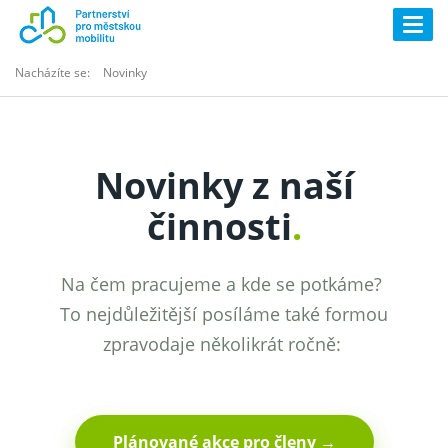
Togg
navig
Nacházíte se:
Novinky
Novinky z naší
činnosti
.
Na čem pracujeme a kde se potkáme?
To nejdůležitější posíláme také formou
zpravodaje několikrát ročně:
Plánované akce pro členy →