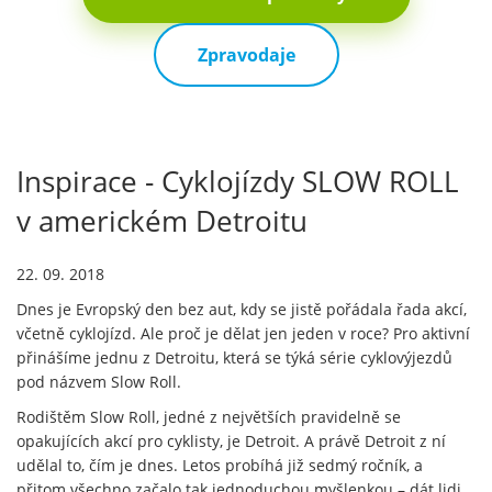
Zpravodaje
Inspirace - Cyklojízdy SLOW ROLL
v americkém Detroitu
22. 09. 2018
Dnes je Evropský den bez aut, kdy se jistě pořádala řada akcí,
včetně cyklojízd. Ale proč je dělat jen jeden v roce? Pro aktivní
přinášíme jednu z Detroitu, která se týká série cyklovýjezdů
pod názvem Slow Roll.
Rodištěm Slow Roll, jedné z největších pravidelně se
opakujících akcí pro cyklisty, je Detroit. A právě Detroit z ní
udělal to, čím je dnes. Letos probíhá již sedmý ročník, a
přitom všechno začalo tak jednoduchou myšlenkou – dát lidi