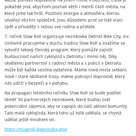
pokaždé jiná, abychom poznali větší i menší části města, na
které jsme tak hrdí. Pozitivní energie a atmosféra, kterou
utvářejí všichni společně, jsou důvodem, proč se lidé vrací
zpět a přivádějí s sebou své rodiny a přátele.
7. ročník Slow Roll organizuje neziskovka Detroit Bike City, Inc.
Usilovně pracujeme v duchu tradice Slow Roll a snažíme se
vytvořit takový členský program, který pomůže zajistit
budoucnost našich cyklojízd v Detroitu i mimo něj. Díky
skvělému partnerství s radnicí města a s policií v Detroitu
může být každá sezóna vydařená. Máme nová místa setkání,
nové i staré oblíbené trasy, máme policejní doprovod, který
nás udrží v bezpečí a v pohybu.
Na propagaci letošního ročníku Slow Roll se bude podílet
téměř 50 partnerských neziskovek, které budou zvát
potenciální zájemce, aby se zapojili do naší aktivní komunity.
Tato malá cyklojízda, která toho už tolik udělala, se chystá
udělat ještě mnohem víc.
https://slowroll.bike/index.php