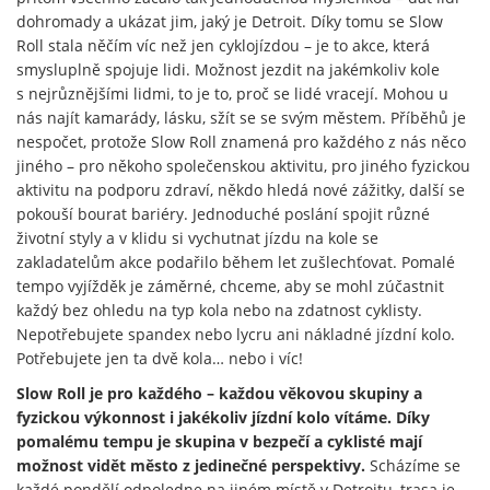
dohromady a ukázat jim, jaký je Detroit. Díky tomu se Slow
Roll stala něčím víc než jen cyklojízdou – je to akce, která
smysluplně spojuje lidi. Možnost jezdit na jakémkoliv kole
s nejrůznějšími lidmi, to je to, proč se lidé vracejí. Mohou u
nás najít kamarády, lásku, sžít se se svým městem. Příběhů je
nespočet, protože Slow Roll znamená pro každého z nás něco
jiného – pro někoho společenskou aktivitu, pro jiného fyzickou
aktivitu na podporu zdraví, někdo hledá nové zážitky, další se
pokouší bourat bariéry. Jednoduché poslání spojit různé
životní styly a v klidu si vychutnat jízdu na kole se
zakladatelům akce podařilo během let zušlechťovat. Pomalé
tempo vyjížděk je záměrné, chceme, aby se mohl zúčastnit
každý bez ohledu na typ kola nebo na zdatnost cyklisty.
Nepotřebujete spandex nebo lycru ani nákladné jízdní kolo.
Potřebujete jen ta dvě kola… nebo i víc!
Slow Roll je pro každého – každou věkovou skupiny a
fyzickou výkonnost i jakékoliv jízdní kolo vítáme. Díky
pomalému tempu je skupina v bezpečí a cyklisté mají
možnost vidět město z jedinečné perspektivy.
Scházíme se
každé pondělí odpoledne na jiném místě v Detroitu, trasa je