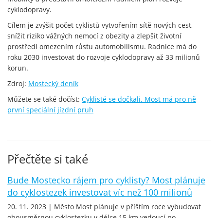
cyklodopravy.
Cílem je zvýšit počet cyklistů vytvořením sítě nových cest,
snížit riziko vážných nemocí z obezity a zlepšit životní
prostředí omezením růstu automobilismu. Radnice má do
roku 2030 investovat do rozvoje cyklodopravy až 33 milionů
korun.
Zdroj:
Mostecký deník
Můžete se také dočíst:
Cyklisté se dočkali. Most má pro ně
první speciální jízdní pruh
Přečtěte si také
Bude Mostecko rájem pro cyklisty? Most plánuje
do cyklostezek investovat víc než 100 milionů
20. 11. 2023 | Město Most plánuje v příštím roce vybudovat
obousměrnou cyklostezku v délce 15 km vedoucí po