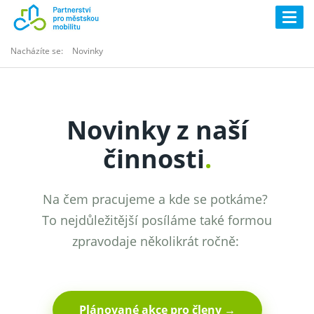
Togg
navig
Nacházíte se:
Novinky
Novinky z naší
činnosti
.
Na čem pracujeme a kde se potkáme?
To nejdůležitější posíláme také formou
zpravodaje několikrát ročně:
Plánované akce pro členy →