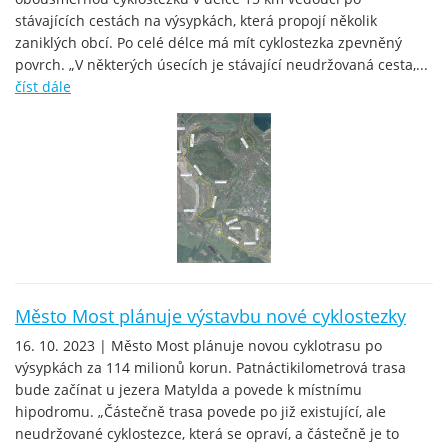
stávajících cestách na výsypkách, která propojí několik
zaniklých obcí. Po celé délce má mít cyklostezka zpevněný
povrch. „V některých úsecích je stávající neudržovaná cesta,...
číst dále
Město Most plánuje výstavbu nové cyklostezky
16. 10. 2023 | Město Most plánuje novou cyklotrasu po
výsypkách za 114 milionů korun. Patnáctikilometrová trasa
bude začínat u jezera Matylda a povede k místnímu
hipodromu. „Částečně trasa povede po již existující, ale
neudržované cyklostezce, která se opraví, a částečně je to