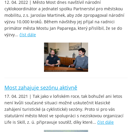
12. 04. 2022 | Město Most dnes navštívil národní
cyklokoordinátor a jednatel spolku Partnerství pro městskou
mobilitu, z.s. Jaroslav Martinek, aby zde zpropagoval národní
výzvu 10.000 kroků. Během návštěvy jej přijal na radnici
primátor města Mostu Jan Paparega, který přislíbil, že se do
výzvy...
číst dále
Most zahajuje sezónu aktivně
17. 04. 2021 | Tak jako v loňském roce, tak bohužel ani letos
není kvůli současné situaci možné uskutečnit klasické
zahájení turistické (a cyklistické) sezóny. Proto si pro vás
statutární město Most ve spolupráci s neziskovou organizací
Life is Skill, z. ú. připravuje soutěž, díky které...
číst dále