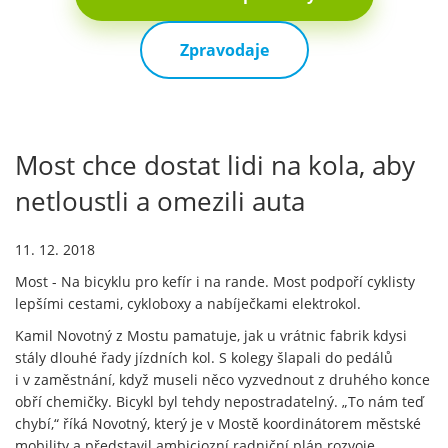
Zpravodaje
Most chce dostat lidi na kola, aby
netloustli a omezili auta
11. 12. 2018
Most - Na bicyklu pro kefír i na rande. Most podpoří cyklisty
lepšími cestami, cykloboxy a nabíječkami elektrokol.
Kamil Novotný z Mostu pamatuje, jak u vrátnic fabrik kdysi
stály dlouhé řady jízdních kol. S kolegy šlapali do pedálů
i v zaměstnání, když museli něco vyzvednout z druhého konce
obří chemičky. Bicykl byl tehdy nepostradatelný. „To nám teď
chybí,“ říká Novotný, který je v Mostě koordinátorem městské
mobility a představil ambiciozní radniční plán rozvoje