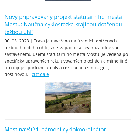
Nový připravovaný projekt statutárního města
Mostu: Naučná cyklostezka krajinou dotčenou
těžbou uhlí
06. 03. 2023 | Trasa je navržena na územích dotčených
těžbou hnědého uhlí jižně, západně a severozápdně vůči
zastavěnému území statutárního města Mostu. Je vedena po
specificky upravených rekultivovaných plochách a mimo jiné
propojuje sportovní areály a rekreační území – golf,
dostihovou...
číst dále
Most navštívil národní cyklokoordinátor