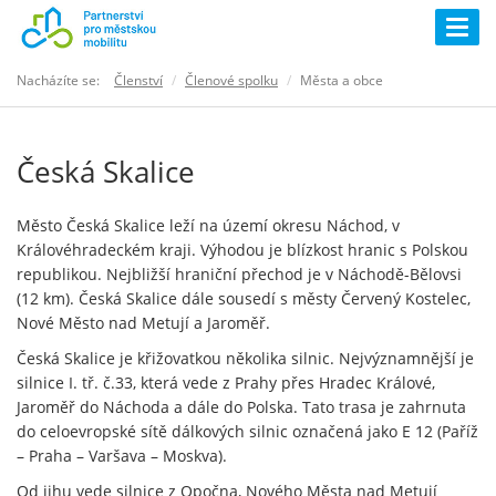
Togg
navig
Nacházíte se:
Členství
Členové spolku
Města a obce
Česká Skalice
Město Česká Skalice leží na území okresu Náchod, v
Královéhradeckém kraji. Výhodou je blízkost hranic s Polskou
republikou. Nejbližší hraniční přechod je v Náchodě-Bělovsi
(12 km). Česká Skalice dále sousedí s městy Červený Kostelec,
Nové Město nad Metují a Jaroměř.
Česká Skalice je křižovatkou několika silnic. Nejvýznamnější je
silnice I. tř. č.33, která vede z Prahy přes Hradec Králové,
Jaroměř do Náchoda a dále do Polska. Tato trasa je zahrnuta
do celoevropské sítě dálkových silnic označená jako E 12 (Paříž
– Praha – Varšava – Moskva).
Od jihu vede silnice z Opočna, Nového Města nad Metují