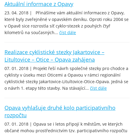
Aktuální informace z Opavy
23. 04. 2018 | Přinášíme vám aktuální informaceo z Opavy,
které byly zveřejněné v opavském deníku. Oproti roku 2004 se
v Opavě sice rozrostla síť cyklo᠆stezek z pouhých čtyř
kilometrů na současných...
číst dále
Realizace cyklistické stezky Jakartovice –
Litultovice – Otice – Opava zahájena
07. 01. 2018 | Projekt řeší návrh společné stezky pro chodce a
cyklisty v úseku mezi Oticemi a Opavou v rámci regionální
cyklistické stezky Jakartovice-Litultovice-Otice-Opava. Jedná se
o návrh 1. etapy této stavby. Na stávající...
číst dále
Opava vyhlašuje druhé kolo participativního
rozpočtu
07. 01. 2018 | Opava se i letos připojí k městům, ve kterých
občané mohou prostřednictvím tzv. participativního rozpočtu