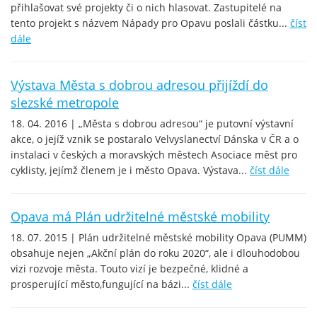
přihlašovat své projekty či o nich hlasovat. Zastupitelé na
tento projekt s názvem Nápady pro Opavu poslali částku...
číst
dále
Výstava Města s dobrou adresou přijíždí do
slezské metropole
18. 04. 2016 | „Města s dobrou adresou“ je putovní výstavní
akce, o jejíž vznik se postaralo Velvyslanectví Dánska v ČR a o
instalaci v českých a moravských městech Asociace měst pro
cyklisty, jejímž členem je i město Opava. Výstava...
číst dále
Opava má Plán udržitelné městské mobility
18. 07. 2015 | Plán udržitelné městské mobility Opava (PUMM)
obsahuje nejen „Akční plán do roku 2020“, ale i dlouhodobou
vizi rozvoje města. Touto vizí je bezpečné, klidné a
prosperující město,fungující na bázi...
číst dále