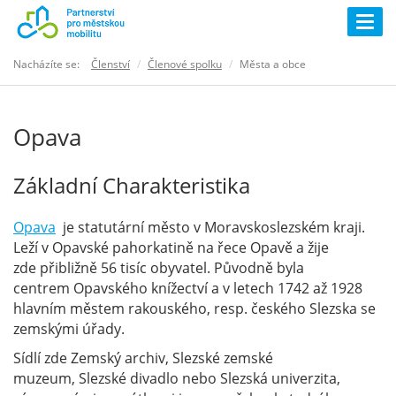
Togg
navig
Nacházíte se:
Členství
Členové spolku
Města a obce
Opava
Základní Charakteristika
Opava
je statutární město v Moravskoslezském kraji.
Leží v Opavské pahorkatině na řece Opavě a žije
zde přibližně 56 tisíc obyvatel. Původně byla
centrem Opavského knížectví a v letech 1742 až 1928
hlavním městem rakouského, resp. českého Slezska se
zemskými úřady.
Sídlí zde Zemský archiv, Slezské zemské
muzeum, Slezské divadlo nebo Slezská univerzita,