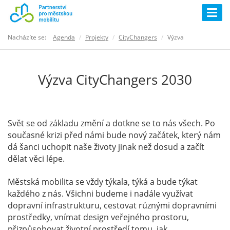
Togg
navig
Nacházíte se:
Agenda
Projekty
CityChangers
Výzva
Výzva CityChangers 2030
Svět se od základu změní a dotkne se to nás všech. Po
současné krizi před námi bude nový začátek, který nám
dá šanci uchopit naše životy jinak než dosud a začít
dělat věci lépe.
Městská mobilita se vždy týkala, týká a bude týkat
každého z nás. Všichni budeme i nadále využívat
dopravní infrastrukturu, cestovat různými dopravními
prostředky, vnímat design veřejného prostoru,
přizpůsobovat životní prostředí tomu, jak