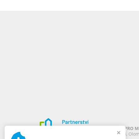
PARTNERSTVÍ PRO MĚ
Chomoutov 388, Olom