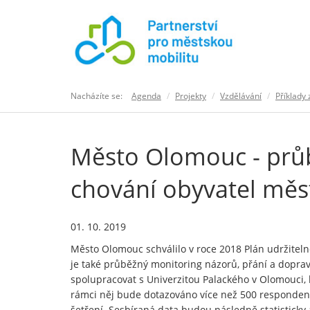
Nacházíte se:
Agenda
Projekty
Vzdělávání
Příklady 
Město Olomouc - průb
chování obyvatel měs
01. 10. 2019
Město Olomouc schválilo v roce 2018 Plán udržitelné
je také průběžný monitoring názorů, přání a dopr
spolupracovat s Univerzitou Palackého v Olomouci, k
rámci něj bude dotazováno více než 500 respondentů
šetření. Sesbíraná data budou následně statistick