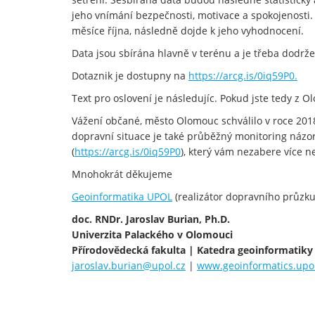
jeho vnímání bezpečnosti, motivace a spokojenosti.
měsíce října, následně dojde k jeho vyhodnocení.
Data jsou sbírána hlavně v terénu a je třeba dodržet 
Dotaznik je dostupny na
https://arcg.is/0iq59P0.
Text pro oslovení je následujíc. Pokud jste tedy z O
Vážení občané, město Olomouc schválilo v roce 20
dopravní situace je také průběžný monitoring názor
(
https://arcg.is/0iq59P0
), který vám nezabere více 
Mnohokrát děkujeme
Geoinformatika UPOL
(realizátor dopravního průzk
doc. RNDr. Jaroslav Burian, Ph.D.
Univerzita Palackého v Olomouci
Přírodovědecká fakulta | Katedra geoinformatiky
jaroslav.burian@upol.cz
|
www.geoinformatics.upol