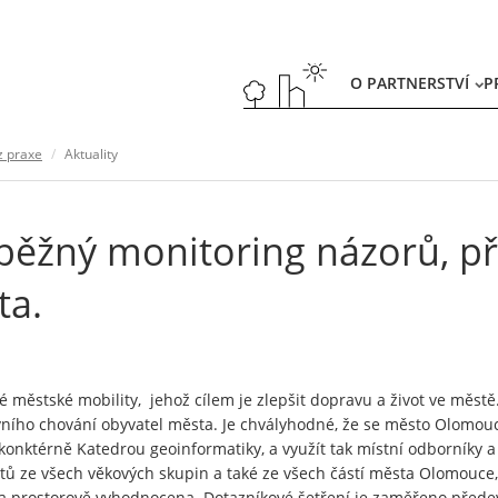
O PARTNERSTVÍ
P
z praxe
Aktuality
ěžný monitoring názorů, př
ta.
 městské mobility, jehož cílem je zlepšit dopravu a život ve městě
avního chování obyvatel města. Je chvályhodné, že se město Olom
onktérně Katedrou geoinformatiky, a využít tak místní odborníky a 
 ze všech věkových skupin a také ze všech částí města Olomouce, ta
y a prostorově vyhodnocena. Dotazníkové šetření je zaměřeno pře