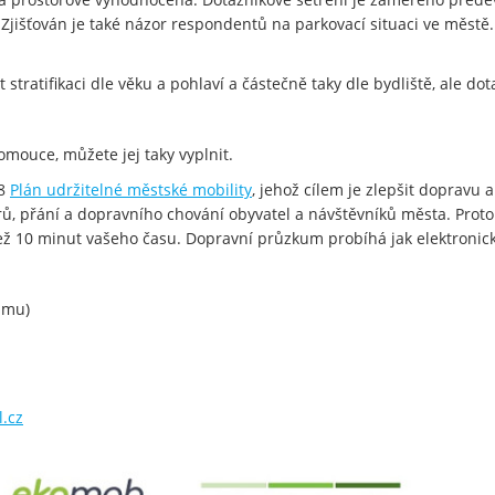
 Zjišťován je také názor respondentů na parkovací situaci ve městě
stratifikaci dle věku a pohlaví a částečně taky dle bydliště, ale dota
lomouce, můžete jej taky vyplnit.
18
Plán udržitelné městské mobility
, jehož cílem je zlepšit dopravu 
ů, přání a dopravního chování obyvatel a návštěvníků města. Prot
než 10 minut vašeho času. Dopravní průzkum probíhá jak elektronic
umu)
.cz