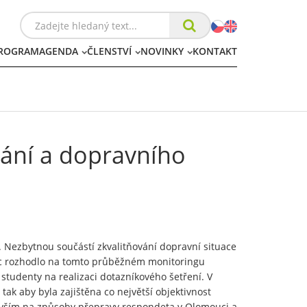
ROGRAM
AGENDA
ČLENSTVÍ
NOVINKY
KONTAKT
ání a dopravního
. Nezbytnou součástí zkvalitňování dopravní situace
ouc rozhodlo na tomto průběžném monitoringu
studenty na realizaci dotazníkového šetření. V
k aby byla zajištěna co největší objektivnost
devším na způsoby přepravy respondeta v Olomouci a