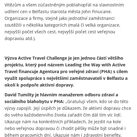
Vítězům a všem zúčastněným poblahopřál na slavnostním
udílení cen v Belfastu starosta města John Finucane.
Organizace a firmy, stejně jako jednotliví zaměstnanci
soutěžili v několika kategoriích (malá či velká organizace,
nejvyšší počet všech cest, nejvyšší počet cest veřejnou
dopravou atd.).
Výzva Active Travel Challenge je jen jednou částí většího
projektu, který pod názvem Leading the Way with Active
Travel financuje Agentura pro veřejné zdraví (PHA) s cílem
využít spolupráce s největšími zaměstnavateli v Belfastu a
okolí k podpoře aktivní dopravy.
David Tumilty je hlavním manažerem odboru zdraví a
sociálního blahobytu v PHA:
„Gratuluji všem, kdo se do této
výzvy zapojili. Její úspěch je důkazem, že aktivní dopravu chce
do svého každodenního života zařadit čím dál tím víc lidí.
Ukazuje nám na konkrétních příkladech, že jezdit na kole
nebo veřejnou dopravou či chodit pěšky může být snadné i
během pracovních dní. Ukazuje nám i zdravotní benefity,