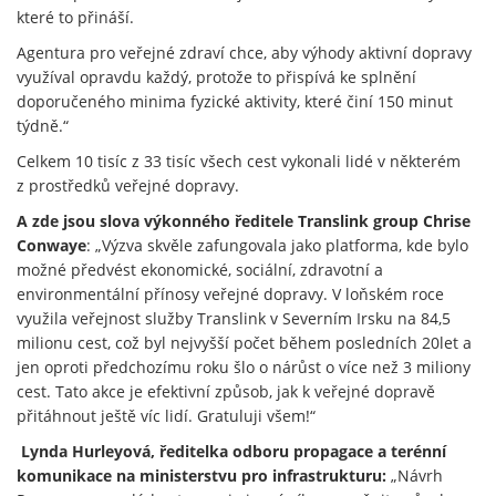
které to přináší.
Agentura pro veřejné zdraví chce, aby výhody aktivní dopravy
využíval opravdu každý, protože to přispívá ke splnění
doporučeného minima fyzické aktivity, které činí 150 minut
týdně.“
Celkem 10 tisíc z 33 tisíc všech cest vykonali lidé v některém
z prostředků veřejné dopravy.
A zde jsou slova výkonného ředitele Translink group Chrise
Conwaye
: „Výzva skvěle zafungovala jako platforma, kde bylo
možné předvést ekonomické, sociální, zdravotní a
environmentální přínosy veřejné dopravy. V loňském roce
využila veřejnost služby Translink v Severním Irsku na 84,5
milionu cest, což byl nejvyšší počet během posledních 20let a
jen oproti předchozímu roku šlo o nárůst o více než 3 miliony
cest. Tato akce je efektivní způsob, jak k veřejné dopravě
přitáhnout ještě víc lidí. Gratuluji všem!“
Lynda Hurleyová, ředitelka odboru propagace a terénní
komunikace na ministerstvu pro infrastrukturu:
„Návrh