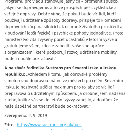
Programu pro vládu stanovuje jasný cíl – proměnit způsob,
jakým se dopravujeme, a to ve prospěch pěší, cyklistické a
veřejné dopravy. Dobře víme, že pokud bude víc lidí, kteří
používají udržitelné způsoby dopravy, přispěje to k omezení
dopravních zácp na silnicích, k ochraně životního prostředí a
k budování lepší fyzické i psychické pohody jednotlivce. Proto
ministerstvo vítá zvýšený počet účastníků v letošní výzvě a
gratulujeme všem, kdo se zapojili. Naše spolupráce
s organizacemi, které podporují rozvoj udržitelné mobility,
bude i nadále pokračovat.“
A na závěr ředitelka Sustrans pro Severní Irsko a Irskou
republiku:
„Vzhledem k tomu, jak obrovské problémy
s motorovou dopravou máme ve městech po celém Severním
Irsku, je nezbytné udělat maximum pro to, aby se víc lidí
přepravovalo udržitelným způsobem. Já osobně jsem nadšená
z toho, kolik z vás se do letošní výzvy zapojilo, a doufám, že
naše úspěšné partnerství bude pokračovat.“
Zveřejněno: 2. 9. 2019
Zdroj:
https://www.sustrans.org.uk/our-