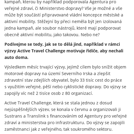
kampaň, kterou by například podporovala Agentura pro
veřejné zdraví, či Ministerstvo dopravy? Vše je možné a vše
může být součástí připravované vládní koncepce městské a
aktivní mobility. Stěžejní by přeci neměla být jen izolovaná
jedna kampaň, ale soubor nástrojů, které mají podporovat
obecně aktivní mobilitu, jako takovou. Nebo ne?
Podívejme se tedy, jak se to dělá jind, například v rámci
v
ýzvy Active Travel Challenge motivuje řidiče, aby nechali
auto doma.
Výsledkem měsíc trvající výzvy, jejímž cílem bylo snížit objem
motorové dopravy na území Severního Irska a zlepšit
zdravotní stav zdejších obyvatel, bylo 33 tisíc cest do práce
s využitím veřejné, pěší nebo cyklistické dopravy. Do výzvy se
zapojily víc než 2 tisíce osob z 80 organizací.
Active Travel Challenge, která se stala jednou z dosud
nejúspěšnějších výzev, se konala v červnu a organizovali ji
Sustrans a Translink s financováním od Agentury pro veřejné
zdraví a ministerstva pro infrastrukturu. Do výzvy se zapojili
zaměstnanci jak z veřejného, tak soukromého sektoru.