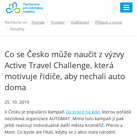
Togg
navig
Nacházíte se:
Agenda
Projekty
Vzdělávání
Příklady z praxe
Aktuality
Co se Česko může naučit z výzvy
Active Travel Challenge, která
motivuje řidiče, aby nechali auto
doma
25. 10. 2019
V Česku je populární kampaň
Do práce na kole
, kterou pořádá
nezisková organizace AUTOMAT. Mimo tuto kampaň ji pak
ještě realizují individuálně další města Kroměříž, Přerov a
Most. Co byste ale říkali, kdyby se z akce stala národní