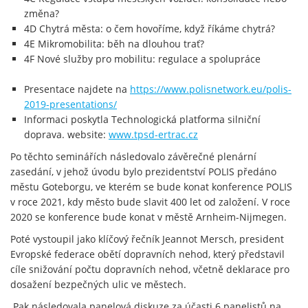
změna?
4D Chytrá města: o čem hovoříme, když říkáme chytrá?
4E Mikromobilita: běh na dlouhou trať?
4F Nové služby pro mobilitu: regulace a spolupráce
Presentace najdete na
https://www.polisnetwork.eu/polis-
2019-presentations/
Informaci poskytla Technologická platforma silniční
doprava. website:
www.tpsd-ertrac.cz
Po těchto seminářích následovalo závěrečné plenární
zasedání, v jehož úvodu bylo prezidentství POLIS předáno
městu Goteborgu, ve kterém se bude konat konference POLIS
v roce 2021, kdy město bude slavit 400 let od založení. V roce
2020 se konference bude konat v městě Arnheim-Nijmegen.
Poté vystoupil jako klíčový řečník Jeannot Mersch, president
Evropské federace obětí dopravních nehod, který představil
cíle snižování počtu dopravních nehod, včetně deklarace pro
dosažení bezpečných ulic ve městech.
Pak následovala panelová diskuze za účasti 6 panelistů na