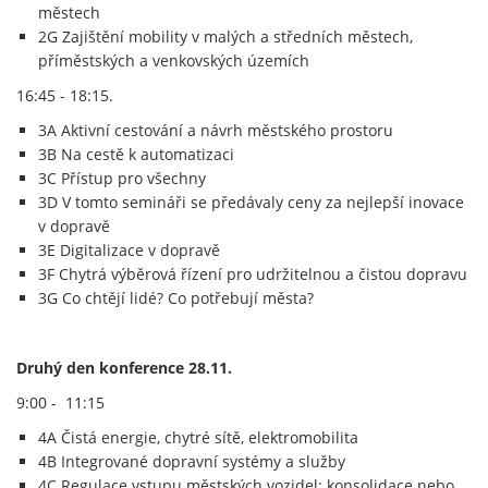
městech
2G Zajištění mobility v malých a středních městech,
příměstských a venkovských územích
16:45 - 18:15.
3A Aktivní cestování a návrh městského prostoru
3B Na cestě k automatizaci
3C Přístup pro všechny
3D V tomto semináři se předávaly ceny za nejlepší inovace
v dopravě
3E Digitalizace v dopravě
3F Chytrá výběrová řízení pro udržitelnou a čistou dopravu
3G Co chtějí lidé? Co potřebují města?
Druhý den konference 28.11.
9:00 - 11:15
4A Čistá energie, chytré sítě, elektromobilita
4B Integrované dopravní systémy a služby
4C Regulace vstupu městských vozidel: konsolidace nebo