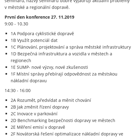
seminářů, názvy seminářů dobře vyjadřují aktuální problémy
v městské a regionální dopravě.
První den konference 27. 11.2019
9:00 - 10.30
1A Podpora cyklistické dopravě
1B Využít potenciál dat
1C Plánování, projektování a správa městské infrastruktury
1D Bezpečná infrastruktura a vozidla v městech a
regionech
1E SUMP- nové výzvy, nové zkušenosti
1F Místní správy přebírají odpovědnost za městskou
nákladní dopravu
14:30 - 16:00
2A Rozumět, předvídat a měnit chování
2B Jak změnit řízení dopravy
2C Inovace v parkování
2D Benchmarking bezpečnosti dopravy ve městech
2E Měření emisí v dopravě
2F Novátorská řešení optimalizace nákladní dopravy ve