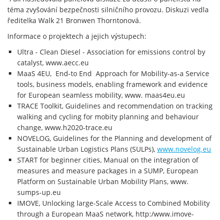
téma zvyšování bezpečnosti silničního provozu. Diskuzi vedla
ředitelka Walk 21 Bronwen Thorntonová.
Informace o projektech a jejich výstupech:
Ultra - Clean Diesel - Association for emissions control by
catalyst, www.aecc.eu
MaaS 4EU, End-to End Approach for Mobility-as-a Service
tools, business models, enabling framework and evidence
for European seamless mobility, www. maas4eu.eu
TRACE Toolkit, Guidelines and recommendation on tracking
walking and cycling for mobity planning and behaviour
change, www.h2020-trace.eu
NOVELOG, Guidelines for the Planning and development of
Sustainable Urban Logistics Plans (SULPs),
www.novelog.eu
START for beginner cities, Manual on the integration of
measures and measure packages in a SUMP, European
Platform on Sustainable Urban Mobility Plans, www.
sumps-up.eu
IMOVE, Unlocking large-Scale Access to Combined Mobility
through a European MaaS network, http:/www.imove-