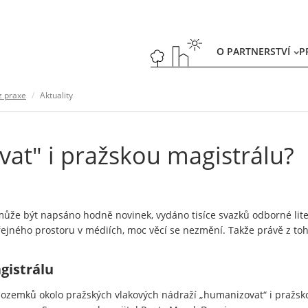
O PARTNERSTVÍ
P
z praxe
Aktuality
at" i pražskou magistrálu?
ůže být napsáno hodně novinek, vydáno tisíce svazků odborné liter
jného prostoru v médiích, moc věcí se nezmění. Takže právě z toh
gistrálu
ozemků okolo pražských vlakových nádraží „humanizovat“ i pražskou 