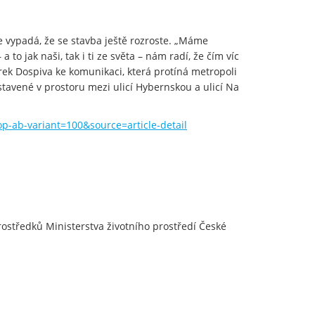
e vypadá, že se stavba ještě rozroste. „Máme
 to jak naši, tak i ti ze světa – nám radí, že čím víc
rek Dospiva ke komunikaci, která protíná metropoli
stavené v prostoru mezi ulicí Hybernskou a ulicí Na
-ab-variant=100&source=article-detail
prostředků Ministerstva životního prostředí České