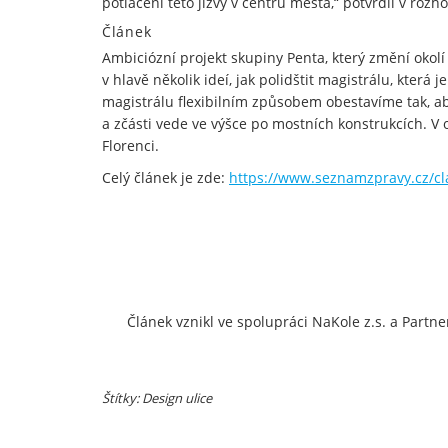
potlačení této jizvy v centru města,“ potvrdil v ro
Článek
Ambiciózní projekt skupiny Penta, který změní okolí
v hlavě několik ideí, jak polidštit magistrálu, která 
magistrálu flexibilním způsobem obestavíme tak, aby
a zčásti vede ve výšce po mostních konstrukcích. V
Florenci.
Celý článek je zde:
https://www.seznamzpravy.cz/cl
Článek vznikl ve spolupráci NaKole z.s. a Partne
Štítky: Design ulice