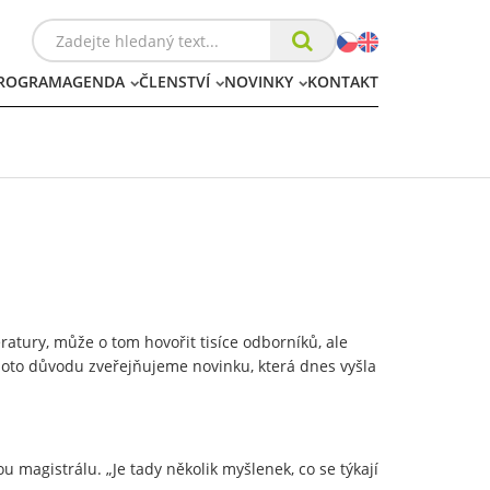
ROGRAM
AGENDA
ČLENSTVÍ
NOVINKY
KONTAKT
atury, může o tom hovořit tisíce odborníků, ale
oto důvodu zveřejňujeme novinku, která dnes vyšla
magistrálu. „Je tady několik myšlenek, co se týkají