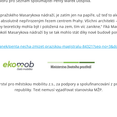
zhovoru pro Seznam spolumajitel Penty Marek Dospiva.
 pražského Masarykova nádraží, je zatím jen na papíře, už teď to al
je absolutně nepřirozeným řezem centrem Prahy. Všichni architekti – a
 teoreticky mohla být i položená na zem, tím víc zanikne,“ říká Ma
 okolí Masarykova nádraží by se tak mohlo stát díky nové budově po
anek/penta-necha-zmizet-prazskou-magistralu-84321?seq-no=3&dop
rství pro městskou mobilitu z.s., za podpory a spolufinancování z 
republiky. Text nemusí vyjadřovat stanoviska MŽP.