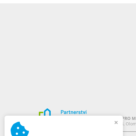
PARTNERSTVÍ PRO MĚ
Chomoutov 388, Olom