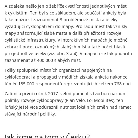
A zdaleka nešlo jen o žebříček vstřícnosti jednotlivých měst
k cyklistům. Ten byl sice základem, ale součástí ankety byla
také možnost zaznamenat 3 problémové místa a úseky
vyžadující cykloopatření do mapy. Pro řadu měst tak vznikly
mapy znázorňující slabé místa a další příležitosti rozvoje
cyklistické infrastruktury. V interaktivních mapách je možné
zobrazit počet označených slabých míst a také počet hlasů
pro jednotlivé úseky (viz. obr. 3 a 4). V mapách se tak podařilo
zaznamenat až 400 000 slabých míst.
I díky spolupráci místních organizací napojených na
cyklofederaci a propagaci v médiích získala anketa nakonec
téměř 185 000 respondentů reprezentujících celkem 768 obcí.
Zatímco první ročník 2017 velmi pomohl s tvorbou národní
politiky rozvoje cyklodopravy (Plan Vélo, Loi Mobilités), ten
loňský ještě více zdůraznil nutnost lokálních změn nad rámec
stávající národní politiky.
Jak jsme na tom v Česku?