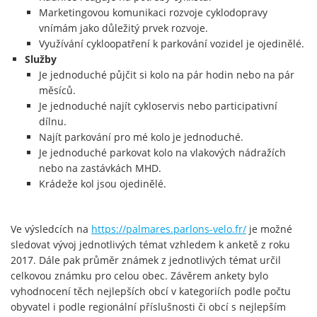
Marketingovou komunikaci rozvoje cyklodopravy
vnímám jako důležitý prvek rozvoje.
Využívání cykloopatření k parkování vozidel je ojedinělé.
Služby
Je jednoduché půjčit si kolo na pár hodin nebo na pár
měsíců.
Je jednoduché najít cykloservis nebo participativní
dílnu.
Najít parkování pro mé kolo je jednoduché.
Je jednoduché parkovat kolo na vlakových nádražích
nebo na zastávkách MHD.
Krádeže kol jsou ojedinělé.
Ve výsledcích na
https://palmares.parlons-velo.fr/
je možné
sledovat vývoj jednotlivých témat vzhledem k anketě z roku
2017. Dále pak průměr známek z jednotlivých témat určil
celkovou známku pro celou obec. Závěrem ankety bylo
vyhodnocení těch nejlepších obcí v kategoriích podle počtu
obyvatel i podle regionální příslušnosti či obcí s nejlepším