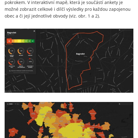
pokrokem. V interaktivní mapě, která je součástí ankety je
možné zobrazit celkové i dílčí výsledky pro každou zapojenou
obec a či její jednotlivé obvody (viz. obr. 1 a 2).