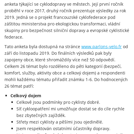
anketa týkající se cyklodopravy ve městech. Její první ročník
proběhl v roce 2017, druhý ročník prezentuje výsledky za rok
2019. Jedná se o projekt francouzské cyklofederace pod
záštitou ministerstva pro ekologickou transformaci, vládní
skupiny pro bezpečnost silniční dopravy a evropské cyklistické
federace.
Tato anketa byla dostupná na stránce
www.parlons-velo.fr
od
září do listopadu 2019. Do finálních výsledků pak byly
zapojeny obce, které shromáždily více než 50 odpovědí.
Celkem 26 témat bylo rozděleno do pěti kategorií (bezpečí,
komfort, služby, aktivity obce a celkový dojem) a respondenti
mohli každému tématu přiřadit známku 1-6. Do hodnocených
26 témat patří:
Celkový dojem
Celkově jsou podmínky pro cyklisty dobré.
Síť cykloopatření mi umožňuje dostat se do cíle rychle
bez zbytečných zajížděk.
Střety mezi cyklisty a pěšími jsou ojedinělé.
Jsem respektován ostatními účastníky dopravy.