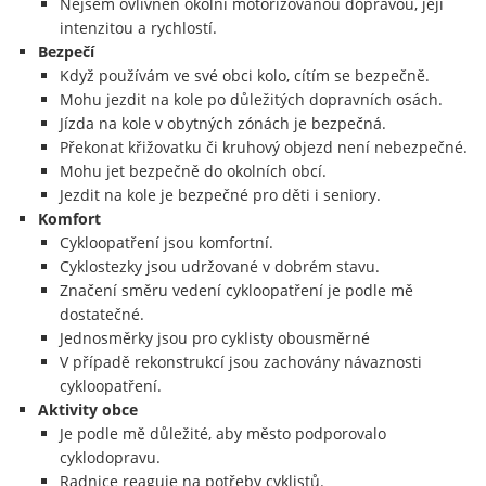
Nejsem ovlivněn okolní motorizovanou dopravou, její
intenzitou a rychlostí.
Bezpečí
Když používám ve své obci kolo, cítím se bezpečně.
Mohu jezdit na kole po důležitých dopravních osách.
Jízda na kole v obytných zónách je bezpečná.
Překonat křižovatku či kruhový objezd není nebezpečné.
Mohu jet bezpečně do okolních obcí.
Jezdit na kole je bezpečné pro děti i seniory.
Komfort
Cykloopatření jsou komfortní.
Cyklostezky jsou udržované v dobrém stavu.
Značení směru vedení cykloopatření je podle mě
dostatečné.
Jednosměrky jsou pro cyklisty obousměrné
V případě rekonstrukcí jsou zachovány návaznosti
cykloopatření.
Aktivity obce
Je podle mě důležité, aby město podporovalo
cyklodopravu.
Radnice reaguje na potřeby cyklistů.