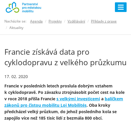
Togg
navig
Nacházíte se:
Agenda
Projekty
Vzdělávání
Příklady z praxe
Aktuality
Francie získává data pro
cyklodopravu z velkého průzkumu
17. 02. 2020
Francie v posledních letech proslula dobrým vztahem
k cyklodopravě. Po závazku ztrojnásobit počet cest na kole
v roce 2018 přišla Francie
s velkými investicemi
a
balíčkem
zákonů pro čistou mobilitu Loi Mobilités
. Oba kroky
předcházel velký průzkum, do jehož posledního kola se
zapojilo více než 185 tisíc lidí z bezmála 800 obcí.