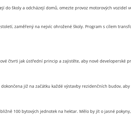
ejí do školy a odcházejí domů, omezte provoz motorových vozidel ve
. století, zaměřený na nejvíc ohrožené školy. Program s cílem transf
 čtvrti jak ústřední princip a zajistěte, aby nové developerské proj
a dokončena již na začátku každé výstavby rezidenčních budov, aby 
ližně 100 bytových jednotek na hektar. Mělo by jít o jasné pokyny, 