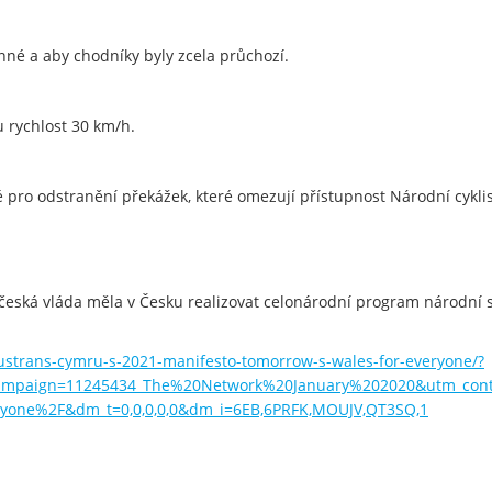
nné a aby chodníky byly zcela průchozí.
 rychlost 30 km/h.
ro odstranění překážek, které omezují přístupnost Národní cyklist
 česká vláda měla v Česku realizovat celonárodní program národní sít
ustrans-cymru-s-2021-manifesto-tomorrow-s-wales-for-everyone/?
mpaign=11245434_The%20Network%20January%202020&utm_conte
eryone%2F&dm_t=0,0,0,0,0&dm_i=6EB,6PRFK,MOUJV,QT3SQ,1