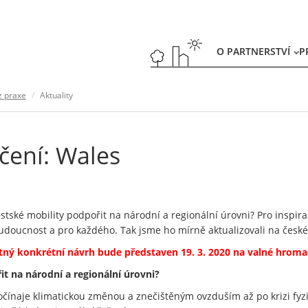
O PARTNERSTVÍ
P
z praxe
Aktuality
ičení: Wales
stské mobility podpořit na národní a regionální úrovni? Pro inspira
udoucnost a pro každého. Tak jsme ho mírně aktualizovali na če
otný konkrétní návrh bude představen 19. 3. 2020 na valné hroma
t na národní a regionální úrovni?
ínaje klimatickou změnou a znečištěným ovzduším až po krizi fyzic