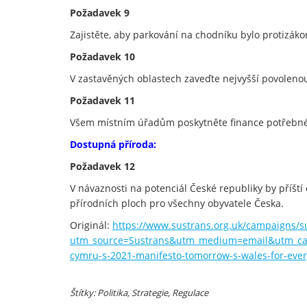
Požadavek 9
Zajistěte, aby parkování na chodníku bylo protizáko
Požadavek 10
V zastavěných oblastech zaveďte nejvyšší povolenou
Požadavek 11
Všem místním úřadům poskytněte finance potřebné p
Dostupná příroda:
Požadavek 12
V návaznosti na potenciál České republiky by příští
přírodních ploch pro všechny obyvatele Česka.
Originál:
https://www.sustrans.org.uk/campaigns/s
utm_source=Sustrans&utm_medium=email&utm_ca
cymru-s-2021-manifesto-tomorrow-s-wales-for-ev
Štítky: Politika, Strategie, Regulace