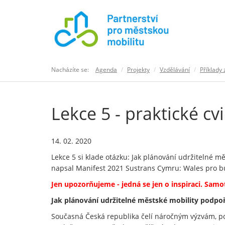
Nacházíte se:
Agenda
Projekty
Vzdělávání
Příklady 
Lekce 5 - praktické cv
14. 02. 2020
Lekce 5 si klade otázku: Jak plánování udržitelné mě
napsal Manifest 2021 Sustrans Cymru: Wales pro b
Jen upozorňujeme - jedná se jen o inspiraci. Sam
Jak plánování udržitelné městské mobility podpoři
Současná Česká republika čelí náročným výzvám, poč