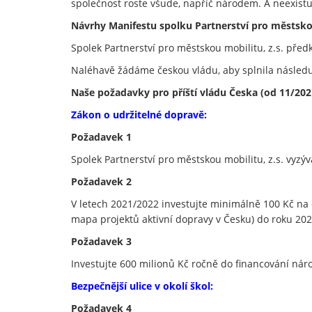
společnost roste všude, napříč národem. A neexistu
Návrhy Manifestu spolku Partnerství pro městskou
Spolek Partnerství pro městskou mobilitu, z.s. pře
Naléhavě žádáme českou vládu, aby splnila následuj
Naše požadavky pro příští vládu Česka (od 11/202
Zákon o udržitelné dopravě:
Požadavek 1
Spolek Partnerství pro městskou mobilitu, z.s. vyzýv
Požadavek 2
V letech 2021/2022 investujte minimálně 100 Kč na 
mapa projektů aktivní dopravy v Česku) do roku 202
Požadavek 3
Investujte 600 milionů Kč ročně do financování náro
Bezpečnější ulice v okolí škol:
Požadavek 4