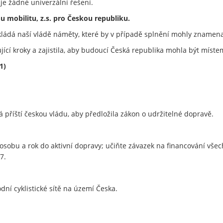
je žádné univerzální řešení.
 mobilitu, z.s. pro Českou republiku.
dkládá naší vládě náměty, které by v případě splnění mohly znamena
ící kroky a zajistila, aby budoucí Česká republika mohla být míst
1)
á příští českou vládu, aby předložila zákon o udržitelné dopravě.
osobu a rok do aktivní dopravy; učiňte závazek na financování všec
7.
dní cyklistické sítě na území Česka.