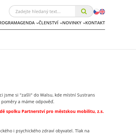
ROGRAM
AGENDA
ČLENSTVÍ
NOVINKY
KONTAKT
ci jsme si "zašli" do Walsu, kde místní Sustrans
ské poměry a máme odpověď.
dě spolku Partnerství pro městskou mobilitu, z.s.
kého i psychického zdraví obyvatel. Tlak na