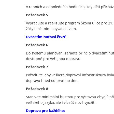
V ranních a odpoledních hodinách, kdy děti přicház
Požadavek 5
Vypracujte a realizujte program Školní ulice pro 21
žáky i místním obyvatelstvem.
Dvacetiminutová čtvrť:
Požadavek 6
Do systému plánování zařaďte princip dvacetiminutové
dostupné pro veřejnou dopravu.
Požadavek 7
Požadujte, aby veškerá dopravní infrastruktura byl
dopravu hned od prvního dne.
Požadavek 8
Stanovte minimální hustotu pro výstavbu obydlí, přib
velšského jazyka, ale i víceúčelové využití.
Doprava pro každého: