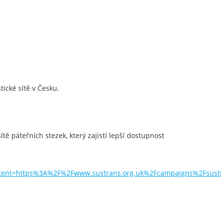
ické sítě v Česku.
ě páteřních stezek, který zajistí lepší dostupnost
nt=https%3A%2F%2Fwww.sustrans.org.uk%2Fcampaigns%2Fsust