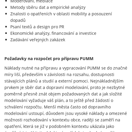
Moderování, mediace
Metody sběru dat a empirické analýzy
Znalosti o opatřeních v oblasti mobility a posouzení
dopadů
Psaní textů a design pro PR
Ekonomické analýzy, financování a investice
Zadávání veřejných zakázek
Požadavky na rozpočet pro přípravu PUMM
Náklady nutné na přípravu a vypracování PUMM se do značné
míry liší, především v závislosti na rozsahu, dostupnosti
stávajících plánů a studií a externí pomoci. Nejnákladnějším
prvkem je sběr dat a dopravní modelování, proto je nezbytné
poměrně přesně znát objem požadovaných dat a jak složité
modelování vyžaduje váš plán, a to ještě před žádostí o
schválení rozpočtu. Menší města často od dopravního
modelování ustoupí, důvodem jsou vysoké náklady a omezené
možnosti rozhodování v kontextu obce, raději se zaměří na
opatření, která se již v podobném kontextu ukázala jako