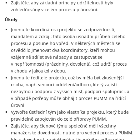
Zajistěte, aby základní principy udržitelnosti byly
zohledňovány v celém procesu plánování.
Úkoly
Jmenujte koordinátora projektu se zodpovědností,
mandátem a zdroji; tato osoba usnadní průběh celého
procesu a posune ho vpřed. V některých městech se
osvědčilo jmenovat dva koordinátory, kteří mohou
vzájemně sdílet své nápady a zastupovat se
v nepřítomnosti (prázdniny, dovolená), což udrží proces
v chodu v jakoukoliv dobu.
Jmenujte ředitele projektu, což by měla být zkušenější
osoba, např. vedoucí oddělení/odboru, který zajistí
nezbytnou podporu z vyšších míst, podpoří spolupráci, a
v případě potřeby může obhájit proces PUMM na řídící
úrovni.
Vytvořte ústřední tým jako vlastníka projektu, který bude
pravidelně zapojován do celé přípravy PUMM.
Zajistěte, aby členové týmu společně měli všechny
manažerské dovednosti, nutné pro vedení procesu PUMM.
Jde o dovednosti projektového, finančního, odborného,