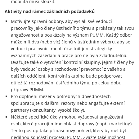
mobilita musí sloužit.
Aktivity nad rámec základních požadavků
Motivujte správní odbory, aby vyslali své vedoucí
pracovníky jako členy ústředního týmu a prokázaly tak svou
angažovanost a poukázaly na význam PUMM. Každý odbor
může mít dva (nebo víc) členů v ústředním výboru, aby se
vedoucí pracovníci mohli účastnit jen strategicky
významných zasedání a práce pro ně byla zvládnutelná.
Uvažujte také o vytvoření kontrolní skupiny, jejímiž členy by
byly vedoucí osoby s rozhodovací pravomocí z vašeho a
dalších oddělení. Kontrolní skupina bude podporovat
důležitá rozhodování ústředního týmu po celou dobu
přípravy PUMM.
Pro doplnění mezer v potřebných dovednostech
spolupracujte s dalšími rezorty nebo angažujte externí
partnery (konzultanty, vysoké školy).
Některé specifické úkoly mohou vyžadovat angažování
osob, které pracují mimo oblast dopravy (např. marketing).
Tento postup také přináší nový pohled, který by měl být
nedílnou součástí procesu PUMM. Zvažte také možnost