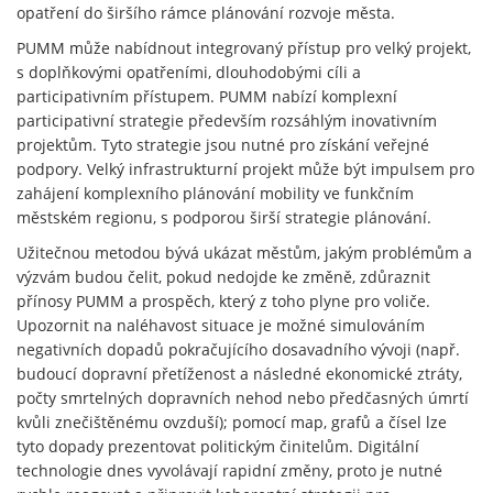
opatření do širšího rámce plánování rozvoje města.
PUMM může nabídnout integrovaný přístup pro velký projekt,
s doplňkovými opatřeními, dlouhodobými cíli a
participativním přístupem. PUMM nabízí komplexní
participativní strategie především rozsáhlým inovativním
projektům. Tyto strategie jsou nutné pro získání veřejné
podpory. Velký infrastrukturní projekt může být impulsem pro
zahájení komplexního plánování mobility ve funkčním
městském regionu, s podporou širší strategie plánování.
Užitečnou metodou bývá ukázat městům, jakým problémům a
výzvám budou čelit, pokud nedojde ke změně, zdůraznit
přínosy PUMM a prospěch, který z toho plyne pro voliče.
Upozornit na naléhavost situace je možné simulováním
negativních dopadů pokračujícího dosavadního vývoji (např.
budoucí dopravní přetíženost a následné ekonomické ztráty,
počty smrtelných dopravních nehod nebo předčasných úmrtí
kvůli znečištěnému ovzduší); pomocí map, grafů a čísel lze
tyto dopady prezentovat politickým činitelům. Digitální
technologie dnes vyvolávají rapidní změny, proto je nutné