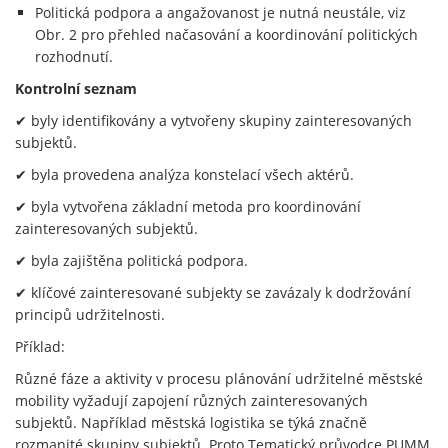
Politická podpora a angažovanost je nutná neustále, viz
Obr. 2 pro přehled načasování a koordinování politických
rozhodnutí.
Kontrolní seznam
✔ byly identifikovány a vytvořeny skupiny zainteresovaných
subjektů.
✔ byla provedena analýza konstelací všech aktérů.
✔ byla vytvořena základní metoda pro koordinování
zainteresovaných subjektů.
✔ byla zajištěna politická podpora.
✔ klíčové zainteresované subjekty se zavázaly k dodržování
principů udržitelnosti.
Příklad:
Různé fáze a aktivity v procesu plánování udržitelné městské
mobility vyžadují zapojení různých zainteresovaných
subjektů. Například městská logistika se týká značně
rozmanité skupiny subjektů. Proto Tematický průvodce PUMM