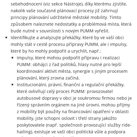
sebehodnocení (viz sekce Nástroje), díky kterému zjistíte,
nakolik vaše současné plánovací procesy již zahrnují
principy plánování udržitelné městské mobility. Tímto
způsobem naleznete nedostatky a problémová místa, která
bude nutné v souvislosti s novým PUMM vyřešit.
Identifikujte a analyzujte překážky, které by ve vaší obci
mohly stát v cestě procesu přípravy PUMM, ale i impulsy,
které by ho mohly podpořit a urychlit, např.:
Impulsy, které mohou podpořit přípravu i realizaci
PUMM: obhájci z řad politiků, hlasy nutné pro lepší
koordinování aktivit města, synergie s jiným procesem
plánování, který zrovna začíná.
Institucionální, právní, finanční a regulační překážky,
které ovlivňují celý proces PUMM: provozovatel
autobusové dopravy v obci je soukromou firmou nebo je
řízený správním orgánem na jiné úrovni, mohou příjmy
z mobility být použity na financování opatření v oblasti
mobility, jste schopni oslovit i třetí strany jakožto
poskytovatele (např. společnosti provozující služby ride-
hailing), existuje ve vaší obci politická vůle a podpora