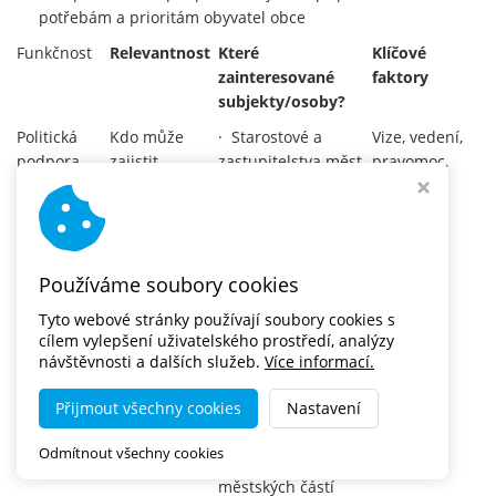
potřebám a prioritám obyvatel obce
Funkčnost
Relevantnost
Které
Klíčové
zainteresované
faktory
subjekty/osoby?
Politická
Kdo může
· Starostové a
Vize, vedení,
podpora
zajistit
zastupitelstva měst,
pravomoc,
politickou
která hodlají
zdroje
podporu a
připravit vlastní
zdroje, jak
PUMM (vládnoucí i
v sektoru
opoziční strany)
Používáme soubory cookies
dopravy, tak
· Starostové a
mimo něj?
zastupitelé okolních
Tyto webové stránky používají soubory cookies s
cílem vylepšení uživatelského prostředí, analýzy
měst
návštěvnosti a dalších služeb.
Více informací.
· Představitelé
metropolitních
Přijmout všechny cookies
Nastavení
regionů, krajů
Odmítnout všechny cookies
· Zastupitelé
městských částí