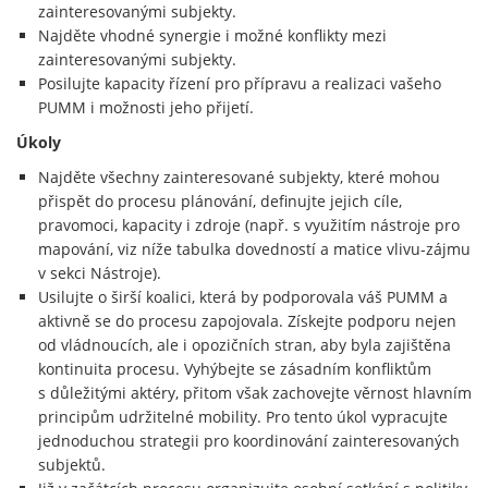
zainteresovanými subjekty.
Najděte vhodné synergie i možné konflikty mezi
zainteresovanými subjekty.
Posilujte kapacity řízení pro přípravu a realizaci vašeho
PUMM i možnosti jeho přijetí.
Úkoly
Najděte všechny zainteresované subjekty, které mohou
přispět do procesu plánování, definujte jejich cíle,
pravomoci, kapacity i zdroje (např. s využitím nástroje pro
mapování, viz níže tabulka dovedností a matice vlivu-zájmu
v sekci Nástroje).
Usilujte o širší koalici, která by podporovala váš PUMM a
aktivně se do procesu zapojovala. Získejte podporu nejen
od vládnoucích, ale i opozičních stran, aby byla zajištěna
kontinuita procesu. Vyhýbejte se zásadním konfliktům
s důležitými aktéry, přitom však zachovejte věrnost hlavním
principům udržitelné mobility. Pro tento úkol vypracujte
jednoduchou strategii pro koordinování zainteresovaných
subjektů.