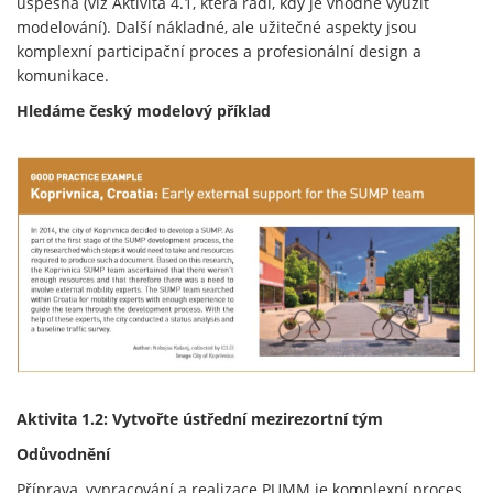
úspěšná (viz Aktivita 4.1, která radí, kdy je vhodné využít
modelování). Další nákladné, ale užitečné aspekty jsou
komplexní participační proces a profesionální design a
komunikace.
Hledáme český modelový příklad
Aktivita 1.2: Vytvořte ústřední mezirezortní tým
Odůvodnění
Příprava, vypracování a realizace PUMM je komplexní proces,