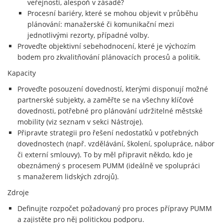
veřejnosti, alespoň v zásadě?
Procesní bariéry, které se mohou objevit v průběhu
plánování: manažerské či komunikační mezi
jednotlivými rezorty, případné volby.
Proveďte objektivní sebehodnocení, které je výchozím
bodem pro zkvalitňování plánovacích procesů a politik.
Kapacity
Proveďte posouzení dovedností, kterými disponují možné
partnerské subjekty, a zaměřte se na všechny klíčové
dovednosti, potřebné pro plánování udržitelné městské
mobility (viz seznam v sekci Nástroje).
Připravte strategii pro řešení nedostatků v potřebných
dovednostech (např. vzdělávání, školení, spolupráce, nábor
či externí smlouvy). To by měl připravit někdo, kdo je
obeznámený s procesem PUMM (ideálně ve spolupráci
s manažerem lidských zdrojů).
Zdroje
Definujte rozpočet požadovaný pro proces přípravy PUMM
a zajistěte pro něj politickou podporu.