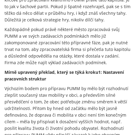
to jak v šachové partii. Pokud ji špatně rozehraješ, pak se s tím
těžko dá něco dělat v průběhu hry, i když znáš všechny tahy.
Důležitá je celková strategie hry, nikoliv dílčí tahy.
Každopádně pokud právě některé město zpracovává svůj
PUMM a ve svých zadávacích podmínkách mělo již
zakomponované zpracování této přípravné fáze, pak je nutné
trvat na tom, aby zpracovatelská firma si přečetla tuto kapitolu
a důsledně odpověděla na otázky, které dostala v zadání.
Firma zde může najít výklad zadávacích podmínek.
Mírně upravený překlad, který se týká kroku1: Nastavení
pracovních struktur
Výchozím bodem pro přípravu PUMM by mělo být rozhodnutí
zlepšit současný stav mobility v obci, a především silné
přesvědčení o tom, že obec potřebuje změnu směrem k větší
udržitelnosti. Přitom by hned od začátku mělo být jasně
definováno, že doprava či mobilita v obci není tím konečným
cílem – měla by přispívat k dosažení vyšších hodnot, např.
posílit kvalitu života či životní pohodu obyvatel. Rozhodnutí
pro přípravu PUMM vždy přináší závazek k jeho obecným