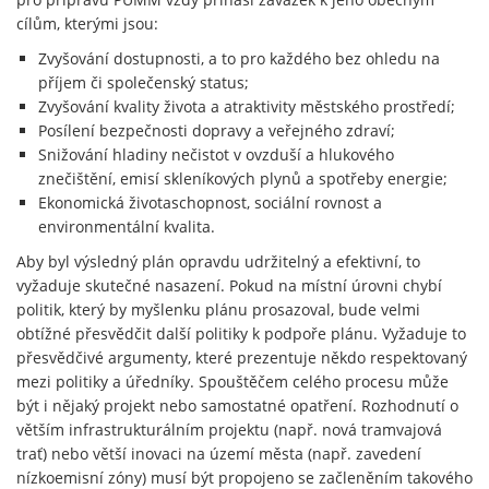
cílům, kterými jsou:
Zvyšování dostupnosti, a to pro každého bez ohledu na
příjem či společenský status;
Zvyšování kvality života a atraktivity městského prostředí;
Posílení bezpečnosti dopravy a veřejného zdraví;
Snižování hladiny nečistot v ovzduší a hlukového
znečištění, emisí skleníkových plynů a spotřeby energie;
Ekonomická životaschopnost, sociální rovnost a
environmentální kvalita.
Aby byl výsledný plán opravdu udržitelný a efektivní, to
vyžaduje skutečné nasazení. Pokud na místní úrovni chybí
politik, který by myšlenku plánu prosazoval, bude velmi
obtížné přesvědčit další politiky k podpoře plánu. Vyžaduje to
přesvědčivé argumenty, které prezentuje někdo respektovaný
mezi politiky a úředníky. Spouštěčem celého procesu může
být i nějaký projekt nebo samostatné opatření. Rozhodnutí o
větším infrastrukturálním projektu (např. nová tramvajová
trať) nebo větší inovaci na území města (např. zavedení
nízkoemisní zóny) musí být propojeno se začleněním takového