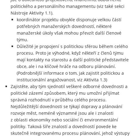
politického a personálního managementu (viz také sekci
Nástroje Aktivity 1.1).
koordinátor projektu obvykle disponuje velkou částí
potřebných manažerských dovedností, některé
manažerské úkoly však mohou převzít další členové
týmu.
Důležité je propojení s politickou sférou během celého
procesu. Proto je výhodné, když někteří z členů týmu
mají kontakty na starostu a další politické představitele
obce, ale i na klíčové hráče na odboru plánování.
(Podrobnější informace o tom, jak zajistit politickou a
institucionální angažovanost, viz Aktivita 1.3)
Zajistěte, aby tým sjednotil veškeré odborné dovednosti a
politické zázemí způsobem, který mu umožní přijímat
správná rozhodnutí v průběhu celého procesu.
Nejdůležitější dovednosti se týkají dopravy a plánování
rozvoje měst, neméně významné jsou ale i znalosti
z oblasti ekonomiky nebo sociální či environmentální
politiky. Taková šíře znalostí a dovedností povede ke
skutečně integrovanému procesu plánování, jehož výstupy