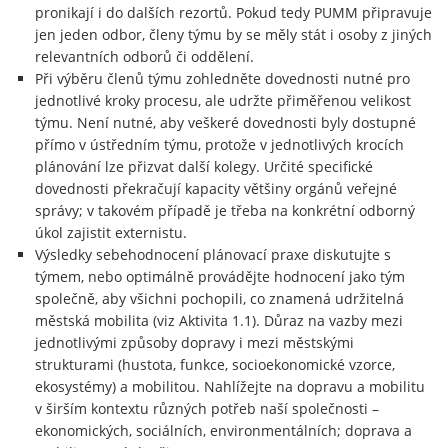
pronikají i do dalších rezortů. Pokud tedy PUMM připravuje
jen jeden odbor, členy týmu by se měly stát i osoby z jiných
relevantních odborů či oddělení.
Při výběru členů týmu zohledněte dovednosti nutné pro
jednotlivé kroky procesu, ale udržte přiměřenou velikost
týmu. Není nutné, aby veškeré dovednosti byly dostupné
přímo v ústředním týmu, protože v jednotlivých krocích
plánování lze přizvat další kolegy. Určité specifické
dovednosti překračují kapacity většiny orgánů veřejné
správy; v takovém případě je třeba na konkrétní odborný
úkol zajistit externistu.
Výsledky sebehodnocení plánovací praxe diskutujte s
týmem, nebo optimálně provádějte hodnocení jako tým
společně, aby všichni pochopili, co znamená udržitelná
městská mobilita (viz Aktivita 1.1). Důraz na vazby mezi
jednotlivými způsoby dopravy i mezi městskými
strukturami (hustota, funkce, socioekonomické vzorce,
ekosystémy) a mobilitou. Nahlížejte na dopravu a mobilitu
v širším kontextu různých potřeb naší společnosti –
ekonomických, sociálních, environmentálních; doprava a