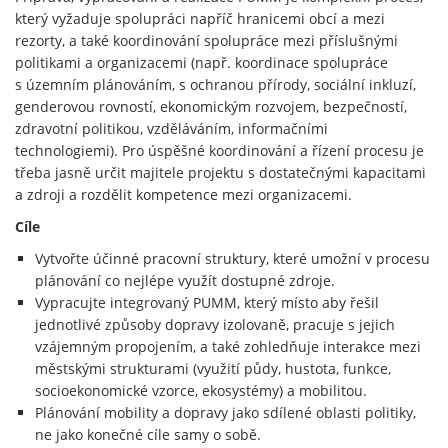
který vyžaduje spolupráci napříč hranicemi obcí a mezi
rezorty, a také koordinování spolupráce mezi příslušnými
politikami a organizacemi (např. koordinace spolupráce
s územním plánováním, s ochranou přírody, sociální inkluzí,
genderovou rovností, ekonomickým rozvojem, bezpečností,
zdravotní politikou, vzděláváním, informačními
technologiemi). Pro úspěšné koordinování a řízení procesu je
třeba jasně určit majitele projektu s dostatečnými kapacitami
a zdroji a rozdělit kompetence mezi organizacemi.
Cíle
Vytvořte účinné pracovní struktury, které umožní v procesu
plánování co nejlépe využít dostupné zdroje.
Vypracujte integrovaný PUMM, který místo aby řešil
jednotlivé způsoby dopravy izolovaně, pracuje s jejich
vzájemným propojením, a také zohledňuje interakce mezi
městskými strukturami (využití půdy, hustota, funkce,
socioekonomické vzorce, ekosystémy) a mobilitou.
Plánování mobility a dopravy jako sdílené oblasti politiky,
ne jako konečné cíle samy o sobě.