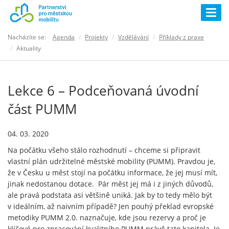
Togg
navig
Nacházíte se:
Agenda
Projekty
Vzdělávání
Příklady z praxe
Aktuality
Lekce 6 – Podceňovaná úvodní
část PUMM
04. 03. 2020
Na počátku všeho stálo rozhodnutí – chceme si připravit
vlastní plán udržitelné městské mobility (PUMM). Pravdou je,
že v Česku u měst stojí na počátku informace, že jej musí mít,
jinak nedostanou dotace. Pár měst jej má i z jiných důvodů,
ale pravá podstata asi většině uniká. Jak by to tedy mělo být
v ideálním, až naivním případě? Jen pouhý překlad evropské
metodiky PUMM 2.0. naznačuje, kde jsou rezervy a proč je
klíčové pro zpracování kvalitního PUMM právě tato kapitola. Je