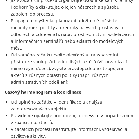
Již v začátcích procesu organizujte osobní setkání s politiky
i odborníky a diskutujte o jejich názorech a způsobu
zapojení do procesu.
Propagujte myšlenku plánování udržitelné městské
mobility mezi politiky a úředníky na všech příslušných
odborech a odděleních, např. prostřednictvím vzdělávacích
a informačních seminářů nebo exkurzí do modelových
měst.
Od samého začátku zvolte otevřený a transparentní
přístup ke spolupráci jednotlivých aktérů (vč. organizací
mimo region/obec), zvýšíte pravděpodobnost zapojení
aktérů z různých oblastí politiky (např. různých
administrativních oddělení).
Časový harmonogram a koordinace
Od úplného začátku – identifikace a analýza
zainteresovaných subjektů.
Pravidelně opakujte hodnocení, především v případě změn
v koalicích partnerů.
V začátcích procesu nastratujte informační, vzdělávací a
osvětové aktivity.