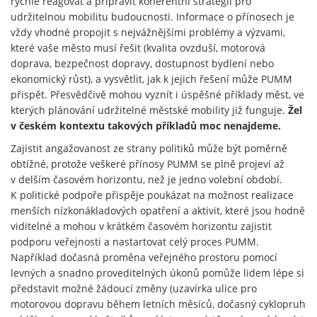
rychle reagovat a připravit koherentní strategii pro
udržitelnou mobilitu budoucnosti. Informace o přínosech je
vždy vhodné propojit s nejvážnějšími problémy a výzvami,
které vaše město musí řešit (kvalita ovzduší, motorová
doprava, bezpečnost dopravy, dostupnost bydlení nebo
ekonomický růst), a vysvětlit, jak k jejich řešení může PUMM
přispět. Přesvědčivě mohou vyznít i úspěšné příklady měst, ve
kterých plánování udržitelné městské mobility již funguje.
Žel
v českém kontextu takových příkladů moc nenajdeme.
Zajistit angažovanost ze strany politiků může být poměrně
obtížné, protože veškeré přínosy PUMM se plně projeví až
v delším časovém horizontu, než je jedno volební období.
K politické podpoře přispěje poukázat na možnost realizace
menších nízkonákladových opatření a aktivit, které jsou hodně
viditelné a mohou v krátkém časovém horizontu zajistit
podporu veřejnosti a nastartovat celý proces PUMM.
Například dočasná proměna veřejného prostoru pomocí
levných a snadno proveditelných úkonů pomůže lidem lépe si
představit možné žádoucí změny (uzavírka ulice pro
motorovou dopravu během letních měsíců, dočasný cyklopruh