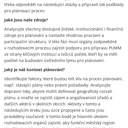
třeba odpovědět na následující otázky a připravit tak podklady
pro plánovací proces:
Jaké jsou naše zdroje?
Analyzujte všechny dostupné (lidské, institucionální i finanční)
zdroje pro plánování a nastavte vhodnou pracovní a
participační strukturu. V této fázi musí orgány zodpovědné
v rozhodovacím procesu zajistit podporu pro přípravu PUMM
ze strany klíčových institucí a tvůrců politik, kteří by se měli
podílet na budování ústředního týmu pro plánování.
Jaký je náš kontext plánování?
Identifikujte faktory, které budou mít vliv na proces plánování,
např. stávající plány nebo právní požadavky. Analyzujte
dopravní toky, abyste mohli definovat geografický rozsah
plánu, a snažte se zajistit zájem a angažovanost úřadů a
dalších aktérů v okolních obcích. Aktivity v tomto a
následujícím kroku jsou úzce propojené a často jsou
prováděny současně. V tomto bodě je hlavním úkolem
rozhodovacích orgánů zajistit, aby funkční městský region