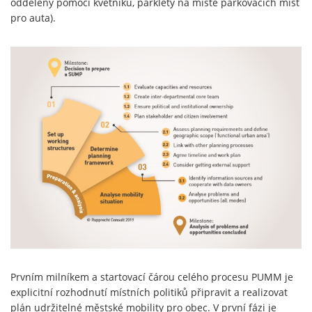
oddělený pomocí květníků, parklety na místě parkovacích míst
pro auta).
Prvním milníkem a startovací čárou celého procesu PUMM je
explicitní rozhodnutí místních politiků připravit a realizovat
plán udržitelné městské mobility pro obec. V první fázi je