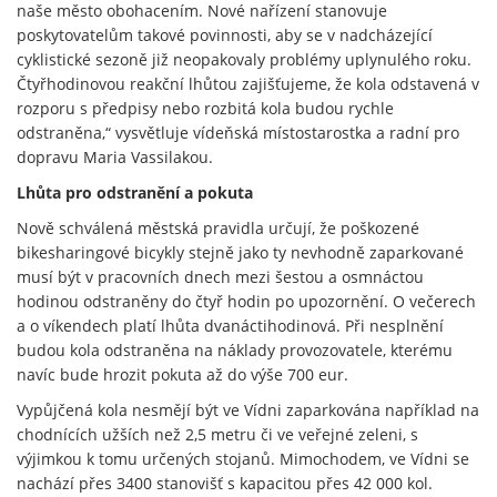
naše město obohacením. Nové nařízení stanovuje
poskytovatelům takové povinnosti, aby se v nadcházející
cyklistické sezoně již neopakovaly problémy uplynulého roku.
Čtyřhodinovou reakční lhůtou zajišťujeme, že kola odstavená v
rozporu s předpisy nebo rozbitá kola budou rychle
odstraněna,“ vysvětluje vídeňská místostarostka a radní pro
dopravu Maria Vassilakou.
Lhůta pro odstranění a pokuta
Nově schválená městská pravidla určují, že poškozené
bikesharingové bicykly stejně jako ty nevhodně zaparkované
musí být v pracovních dnech mezi šestou a osmnáctou
hodinou odstraněny do čtyř hodin po upozornění. O večerech
a o víkendech platí lhůta dvanáctihodinová. Při nesplnění
budou kola odstraněna na náklady provozovatele, kterému
navíc bude hrozit pokuta až do výše 700 eur.
Vypůjčená kola nesmějí být ve Vídni zaparkována například na
chodnících užších než 2,5 metru či ve veřejné zeleni, s
výjimkou k tomu určených stojanů. Mimochodem, ve Vídni se
nachází přes 3400 stanovišť s kapacitou přes 42 000 kol.