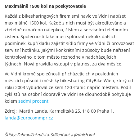
Maximálně 1500 kol na poskytovatele
Každá z bikesharingových firem smí navíc ve Vídni nabízet
maximálně 1500 kol. Každé z nich musí být akreditováno a
zřetelně označeno nálepkou, číslem a servisním telefonním
číslem. Společnosti také musí splňovat několik dalších
podmínek, kupříkladu zajistit sídlo firmy ve Vídni či provozovat
servisní hotlinku. Jakými konkrétními způsoby bude nařízení
kontrolováno, o tom město rozhodne v nadcházejících
týdnech. Nová pravidla vstoupí v platnost za dva měsíce.
Ve Vídni kromě společností přicházejících v posledních
měsících působí i městský bikesharing CityBike Wien, který od
roku 2003 vybudoval celkem 120 stanic napříč městem. Podíl
cyklistů na osobní dopravě ve Vídni se dlouhodobě pohybuje
kolem
sedmi procent
.
Zdroj: Martin Landa, Karmelitská 25, 118 00 Praha 1,
landa@eurocommpr.cz
Štítky: Zahraniční města
, Sdílení aut a jízdních kol