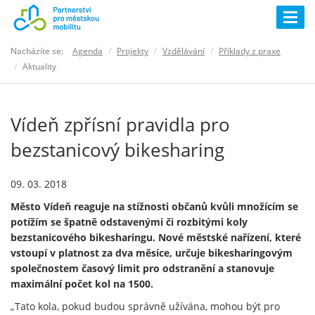
Togg
navig
Nacházíte se:
Agenda
Projekty
Vzdělávání
Příklady z praxe
Aktuality
Vídeň zpřísní pravidla pro
bezstanicový bikesharing
09. 03. 2018
Město Vídeň reaguje na stížnosti občanů kvůli množícím se
potížím se špatně odstavenými či rozbitými koly
bezstanicového bikesharingu. Nové městské nařízení, které
vstoupí v platnost za dva měsíce, určuje bikesharingovým
společnostem časový limit pro odstranění a stanovuje
maximální počet kol na 1500.
„Tato kola, pokud budou správně užívána, mohou být pro