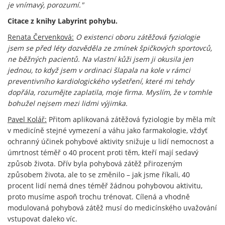
je vnímavý, porozumí."
Citace z knihy Labyrint pohybu.
Renata Červenková:
O existenci oboru zátěžová fyziologie
jsem se před léty dozvěděla ze zmínek špičkových sportovců,
ne běžných pacientů. Na vlastní kůži jsem ji okusila jen
jednou, to když jsem v ordinaci šlapala na kole v rámci
preventivního kardiologického vyšetření, které mi tehdy
dopřála, rozumějte zaplatila, moje firma. Myslím, že v tomhle
bohužel nejsem mezi lidmi výjimka.
Pavel Kolář:
Přitom aplikovaná zátěžová fyziologie by měla mít
v medicíně stejné vymezení a váhu jako farmakologie, vždyť
ochranný účinek pohybové aktivity snižuje u lidí nemocnost a
úmrtnost téměř o 40 procent proti těm, kteří mají sedavý
způsob života. Dřív byla pohybová zátěž přirozeným
způsobem života, ale to se změnilo – jak jsme říkali, 40
procent lidí nemá dnes téměř žádnou pohybovou aktivitu,
proto musíme aspoň trochu trénovat. Cílená a vhodně
modulovaná pohybová zátěž musí do medicínského uvažování
vstupovat daleko víc.