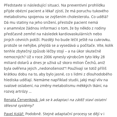
Představte si následující situaci. Na preventivní prohlídku
přijde obézní pacient a lékař zjistí, že má poruchu tukového
metabolismu spojenou se zvýšením cholesterolu. Co udělá?
Dá mu statiny na jeho snížení, přestože pacient nemá
v anamnéze žádnou informaci o tom, že by někdo z rodiny
předčasně zemřel na následek kardiovaskulárních nebo
jiných cévních potíží. Později ho bude léčit ještě na cukrovku,
protože se nehýbe, přejídá se a vysedává u počítače. Víte, kolik
tenhle zbytečný způsob léčby stojí – a na úkor skutečně
nemocných? Už v roce 2006 vynesly výrobcům tyto léky 28
miliard dolarů a dnes je užívá už skoro milion Čechů, aniž
byla ověřena jejich „nedonošenost“! Používají se totiž příliš
krátkou dobu na to, aby bylo jasné, co s lidmi z dlouhodobého
hlediska udělají. Nemáme například studii, jaký mají vliv na
svalové oslabení, na změny metabolismu měkkých tkání, na
rozvoj artrózy …
Renata Červenková:
Jak se k adaptaci na zátěž staví ostatní
tělesné systémy?
Pavel Kolář:
Podobně. Stejné adaptační procesy se dějí v i