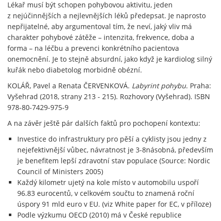
Lékař musí být schopen pohybovou aktivitu, jeden
z nejúčinnějších a nejlevnějších léků předepsat. Je naprosto
nepřijatelné, aby argumentoval tím, že neví, jaký vliv má
charakter pohybové zátěže – intenzita, frekvence, doba a
forma – na léčbu a prevenci konkrétního pacientova
onemocnění. Je to stejně absurdní, jako když je kardiolog silný
kuřák nebo diabetolog morbidně obézní.
KOLÁŘ, Pavel a Renata ČERVENKOVÁ.
Labyrint pohybu
. Praha:
Vyšehrad (2018, strany 213 - 215). Rozhovory (Vyšehrad). ISBN
978-80-7429-975-9
A na závěr ještě pár dalších faktů pro pochopení kontextu:
Investice do infrastruktury pro pěší a cyklisty jsou jedny z
nejefektivnější vůbec, návratnost je 3-8násobná, především
je benefitem lepší zdravotní stav populace (Source: Nordic
Council of Ministers 2005)
Každý kilometr ujetý na kole místo v automobilu uspoří
96.83 eurocentů, v celkovém součtu to znamená roční
úspory 91 mld euro v EU. (viz White paper for EC, v příloze)
Podle výzkumu OECD (2010) má v České republice