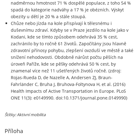
nadměrnou hmotnost 71 % dospělé populace, z toho 54 %
spadá do kategorie nadváhy a 17 % je obézních. Výskyt
obezity u dětí je 20 % a stále stoupá.
Chůze nebo jízda na kole přispívají k tělesnému i
duševnímu zdraví. Kdyby se v Praze jezdilo na kole jako v
Kodani, kde se tímto způsobem odehrává 35 % cest,
zachránilo by to ročně 61 životů. Započítány jsou hlavně
zdravotní přínosy pohybu, zlepšení ovzduší ve městě a také
snížení nehodovosti. Obdobně nárůst počtu pěších na
úroveň Paříže, kde se pěšky odehrává 50 % cest, by
znamenal více než 11 ušetřených životů ročně. (zdroj:
Rojas-Rueda D, de Nazelle A, Andersen ZJ, Braun-
Fahrländer C, Bruha J, Bruhova-Foltynova H, et al. (2016)
Health Impacts of Active Transportation in Europe. PLoS
ONE 11(3): e0149990. doi:10.1371/journal.pone.0149990)
Štítky: Aktivní mobilita
Příloha