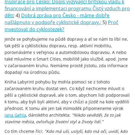
Inspirace pro Česko: Dopis vyzývající britskou vládu k
financování a implementaci programu Čistý vzduch pro
děti
; 4)
Dobrá zpráva pro Česko - máme dobře
našlápnuto v podpoře cyklistické dopravy.;
5)
Proč
investovat do cyklostezek?
Jenže se pohybujeme na půdě dopravy a ať se nám to líbí ne,
tak pěší a cyklistickou dopravu, resp. aktivní mobilitu,
porovnáváme s veřejnou a automobilovou dopravou. A nebo
také mluvíme o Smart Cities, mobilitě jako službě, apod. Jsme
v začarovaném kruhu. Nemáme prostě jistotu, zda informace
dopadají na úrodnou půdu.
Kniha Labyrint pohybu by mohla pomoci se z tohoto
začarovaném kruhu dostat ven. Co když nechceme mluvit o
pěší a cyklistické dopravě, ale o tom, abychom lidi podporovali
k tomu, aby byli byli aktivní, aby v chůzi a jízdě na kole vydělili
přednost. K tomu ale jen tak mimoděk připomeneme výrok
Jana Gehla
, dánského architekta:
"Nikdo vevěděl, že to jak
stavíme města, ovlivňuje životní styl a životy lidí."
Co tím chceme říci:
"Kdo má uši, uslyší, kdo má oči, uvidí, kdo