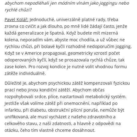
abychom nepodléhali jen módním vlnám jako joggingu nebo
rychlé chůzi?
Pavel Kolář:
Jednoduché, univerzálně platné rady, třeba
zrovna co cvičit a jak dlouho, po mně lidé žádají často, jenže
každá generalizace je špatná. Když budete mít mizerná
kolena, neporadím vám, abyste moc chodila, a už vůbec ne
rychlou chůzi, při bolavé kyčli rozhodně nedoporučím jogging.
Když se v Americe propagoval, geometricky vzrostl počet
odoperovaných kyčlí, když se prosazovala rychlá chůze, tak
zase kolen. Pro rozvoj kondice je nutné volit vhodnou formu
zátěže individuálně.
Důležité je, abychom psychickou zátěž kompenzovali fyzickou
prací nebo jinou kondiční zátěží. Abychom občas
rozpohybovali srdce, plíce, nastartovali metabolický systém.
Jestliže však volíme zátěž při onemocnění, například po
infarktu, při diabetu, obstrukční plícní poruše, nemůže být
unifikovaná, ale musí vycházet z našeho zdravotního a
celkového stavu, z naší zdatnosti, a hlavně z odpovědi na
otázku, čeho tím vlastně chceme dosáhnout.