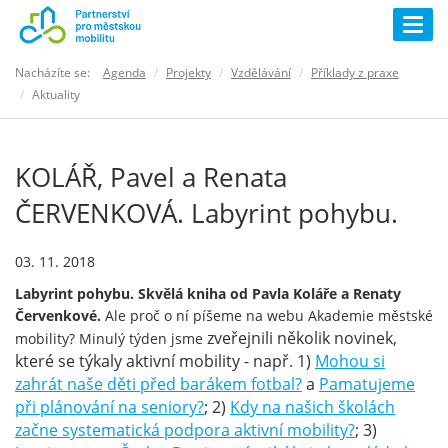
Togg
navig
Nacházíte se:
Agenda
Projekty
Vzdělávání
Příklady z praxe
Aktuality
KOLÁŘ, Pavel a Renata
ČERVENKOVÁ. Labyrint pohybu.
03. 11. 2018
Labyrint pohybu. Skvělá kniha od Pavla Koláře a Renaty
Červenkové.
Ale proč o ní píšeme na webu Akademie městské
zveřejnili několik novinek,
mobility? Minulý týden jsme
které se týkaly aktivní mobility - např. 1)
Mohou si
zahrát naše děti před barákem fotbal?
a
Pamatujeme
při plánování na seniory?
; 2)
Kdy na našich školách
začne systematická podpora aktivní mobility?
; 3)