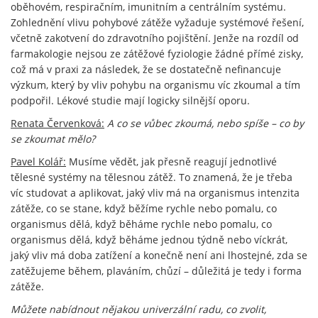
oběhovém, respiračním, imunitním a centrálním systému.
Zohlednění vlivu pohybové zátěže vyžaduje systémové řešení,
včetně zakotvení do zdravotního pojištění. Jenže na rozdíl od
farmakologie nejsou ze zátěžové fyziologie žádné přímé zisky,
což má v praxi za následek, že se dostatečně nefinancuje
výzkum, který by vliv pohybu na organismu víc zkoumal a tím
podpořil. Lékové studie mají logicky silnější oporu.
Renata Červenková:
A co se vůbec zkoumá, nebo spíše – co by
se zkoumat mělo?
Pavel Kolář:
Musíme vědět, jak přesně reagují jednotlivé
tělesné systémy na tělesnou zátěž. To znamená, že je třeba
víc studovat a aplikovat, jaký vliv má na organismus intenzita
zátěže, co se stane, když běžíme rychle nebo pomalu, co
organismus dělá, když běháme rychle nebo pomalu, co
organismus dělá, když běháme jednou týdně nebo víckrát,
jaký vliv má doba zatížení a konečně není ani lhostejné, zda se
zatěžujeme během, plaváním, chůzí – důležitá je tedy i forma
zátěže.
Můžete nabídnout nějakou univerzální radu, co zvolit,