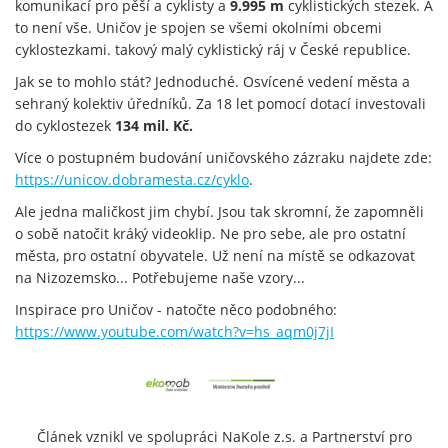
komunikací pro pěší a cyklisty a
9.995 m
cyklistických stezek. A
to není vše. Uničov je spojen se všemi okolními obcemi
cyklostezkami. takový malý cyklistický ráj v České republice.
Jak se to mohlo stát? Jednoduché. Osvícené vedení města a
sehraný kolektiv úředníků. Za 18 let pomocí dotací investovali
do cyklostezek
134 mil. Kč.
Více o postupném budování uničovského zázraku najdete zde:
https://unicov.dobramesta.cz/cyklo
.
Ale jedna maličkost jim chybí. Jsou tak skromní, že zapomněli
o sobě natočit kráký videoklip. Ne pro sebe, ale pro ostatní
města, pro ostatní obyvatele. Už není na místě se odkazovat
na Nizozemsko... Potřebujeme naše vzory...
Inspirace pro Uničov - natočte něco podobného:
https://www.youtube.com/watch?v=hs_aqm0j7jI
Článek vznikl ve spolupráci NaKole z.s. a Partnerství pro