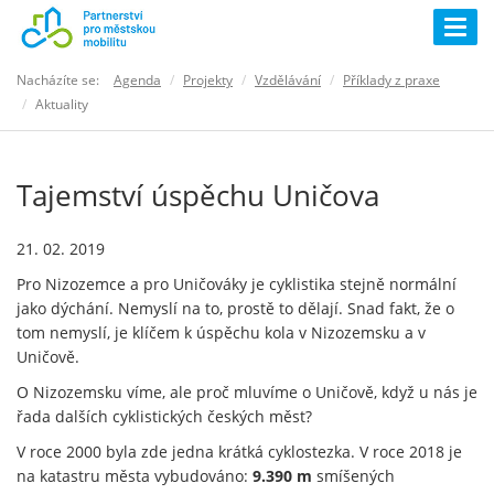
Togg
navig
Nacházíte se:
Agenda
Projekty
Vzdělávání
Příklady z praxe
Aktuality
Tajemství úspěchu Uničova
21. 02. 2019
Pro Nizozemce a pro Uničováky je cyklistika stejně normální
jako dýchání. Nemyslí na to, prostě to dělají. Snad fakt, že o
tom nemyslí, je klíčem k úspěchu kola v Nizozemsku a v
Uničově.
O Nizozemsku víme, ale proč mluvíme o Uničově, když u nás je
řada dalších cyklistických českých měst?
V roce 2000 byla zde jedna krátká cyklostezka. V roce 2018 je
na katastru města vybudováno:
9.390 m
smíšených