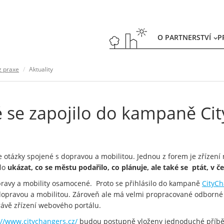
O PARTNERSTVÍ
P
z praxe
Aktuality
 se zapojilo do kampaně Ci
ele otázky spojené s dopravou a mobilitou. Jednou z forem je zříze
hlo
ukázat, co se městu podařilo, co plánuje, ale také se ptát, v 
opravy a mobility osamocené. Proto se přihlásilo do kampaně
CityC
opravou a mobilitou. Zároveň ale má velmi propracované odborné 
ávě zřízení webového portálu.
://www.citychangers.cz/
budou postupně vloženy jednoduché příb