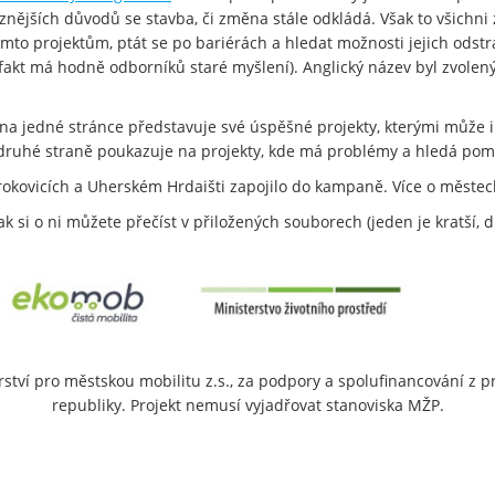
jrůznějších důvodů se stavba, či změna stále odkládá. Však to všichn
 projektům, ptát se po bariérách a hledat možnosti jejich odstraně
ás fakt má hodně odborníků staré myšlení). Anglický název byl zvole
a jedné stránce představuje své úspěšné projekty, kterými může in
 druhé straně poukazuje na projekty, kde má problémy a hledá pom
Otrokovicích a Uherském Hrdaišti zapojilo do kampaně. Více o měste
 si o ni můžete přečíst v přiložených souborech (jeden je kratší, d
rství pro městskou mobilitu z.s., za podpory a spolufinancování z 
republiky. Projekt nemusí vyjadřovat stanoviska MŽP.