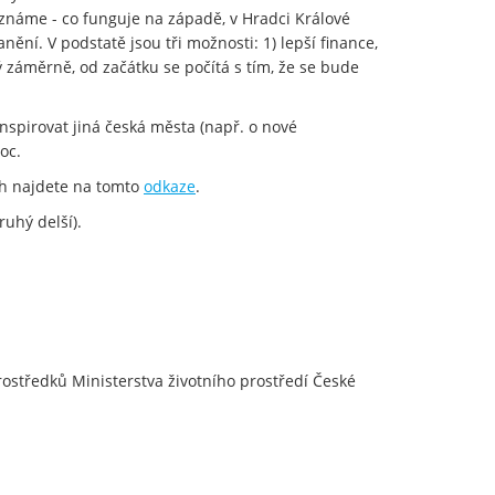
i známe - co funguje na západě, v Hradci Králové
ní. V podstatě jsou tři možnosti: 1) lepší finance,
ný záměrně, od začátku se počítá s tím, že se bude
spirovat jiná česká města (např. o nové
oc.
ch najdete na tomto
odkaze
.
ruhý delší).
prostředků Ministerstva životního prostředí České