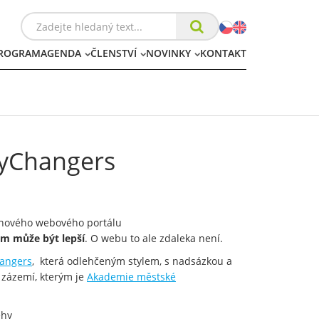
ROGRAM
AGENDA
ČLENSTVÍ
NOVINKY
KONTAKT
tyChangers
ní nového webového portálu
čem může být lepší
. O webu to ale zdaleka není.
hangers
, která odlehčeným stylem, s nadsázkou a
zázemí, kterým je
Akademie městské
ěhy