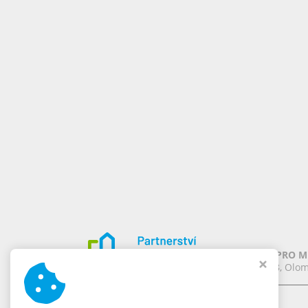
PARTNERSTVÍ PRO MĚ
Chomoutov 388, Olom
Naše značky