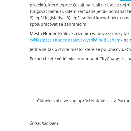
projektů, které teprve čekají na realizaci, ale z ne
fungovat nemusí. Cílem kampaně je tak pomáhat těmto
2) lepší legislativa, 3) lepší sdílení know-how (u n
spolupracovat se zahraničím.
Město Hradec Králové zřízením webové stránky tak n
cyklostezce Hradec Králové-Vysoká nad Labem
), na
Jedná se tak o čtvrté město, které se po Uničovu, 
Pokud chcete vědět více o kampani CityChangers, pak
Článek vznikl ve spolupráci NaKole z.s. a Partne
Štítky: Kampaně