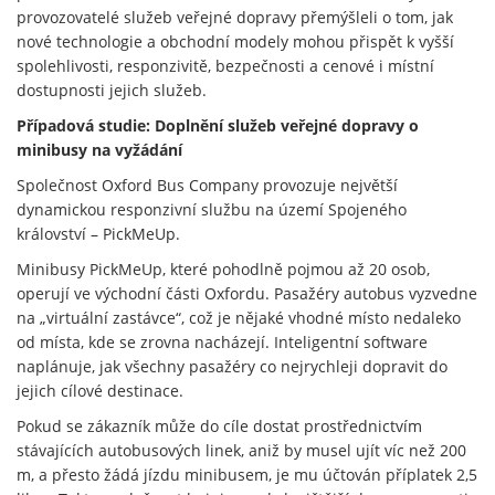
provozovatelé služeb veřejné dopravy přemýšleli o tom, jak
nové technologie a obchodní modely mohou přispět k vyšší
spolehlivosti, responzivitě, bezpečnosti a cenové i místní
dostupnosti jejich služeb.
Případová studie: Doplnění služeb veřejné dopravy o
minibusy na vyžádání
Společnost Oxford Bus Company provozuje největší
dynamickou responzivní službu na území Spojeného
království – PickMeUp.
Minibusy PickMeUp, které pohodlně pojmou až 20 osob,
operují ve východní části Oxfordu. Pasažéry autobus vyzvedne
na „virtuální zastávce“, což je nějaké vhodné místo nedaleko
od místa, kde se zrovna nacházejí. Inteligentní software
naplánuje, jak všechny pasažéry co nejrychleji dopravit do
jejich cílové destinace.
Pokud se zákazník může do cíle dostat prostřednictvím
stávajících autobusových linek, aniž by musel ujít víc než 200
m, a přesto žádá jízdu minibusem, je mu účtován příplatek 2,5