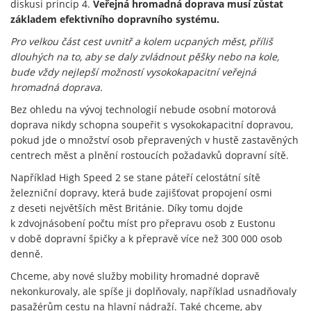
diskusi princip 4.
Veřejná hromadná doprava musí zůstat
základem efektivního dopravního systému.
Pro velkou část cest uvnitř a kolem ucpaných měst, příliš
dlouhých na to, aby se daly zvládnout pěšky nebo na kole,
bude vždy nejlepší možností vysokokapacitní veřejná
hromadná doprava.
Bez ohledu na vývoj technologií nebude osobní motorová
doprava nikdy schopna soupeřit s vysokokapacitní dopravou,
pokud jde o množství osob přepravených v hustě zastavěných
centrech měst a plnění rostoucích požadavků dopravní sítě.
Například High Speed 2 se stane páteří celostátní sítě
železniční dopravy, která bude zajišťovat propojení osmi
z deseti největších měst Británie. Díky tomu dojde
k zdvojnásobení počtu míst pro přepravu osob z Eustonu
v době dopravní špičky a k přepravě více než 300 000 osob
denně.
Chceme, aby nové služby mobility hromadné dopravě
nekonkurovaly, ale spíše ji doplňovaly, například usnadňovaly
pasažérům cestu na hlavní nádraží. Také chceme, aby