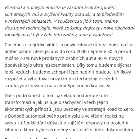
Přechod k nulovým emisím je zásadní krok ke splnění
klimatických cílů a zvýšení kvality ovzduší, a to především
v městských oblastech. V současnosti již k tomu máme
dostupné technologie. Nové způsoby dopravy i nové obchodní
modely musí být v čele této změny, a ne ji zadržovat.
Chceme co nejdříve vidět co nejvíc kilometrů bez emisí; naším
ambiciózním cílem je, aby do roku 2030 nejméně 50, a pokud
možno 70 % nově prodaných osobních aut a 40 % nových
dodávek bylo ultra nízkoemisních. Díky tomu budeme dýchat
lepší vzduch, budeme schopni lépe naplnit budoucí uhlíkový
rozpočet a vybudovat nový trh pro technologie vozidel
s nulovými emisemi na území Spojeného království.
Další podrobnosti o tom, jak vláda podporuje tuto
transformaci a jak usiluje o zachycení všech jejích
ekonomických přínosů, jsou uvedeny ve strategii Road to Zero,
v Dohodě automobilového průmyslu a ve vládní reakci na
výzvu k předkládání důkazů o zajištění dopravy na poslední
kilometr, které byly zveřejněny současně s tímto dokumentem.