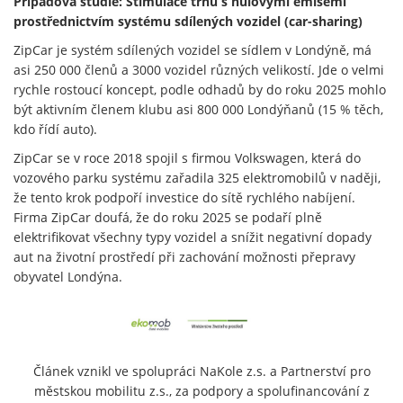
Případová studie: Stimulace trhu s nulovými emisemi
prostřednictvím systému sdílených vozidel (car-sharing)
ZipCar je systém sdílených vozidel se sídlem v Londýně, má
asi 250 000 členů a 3000 vozidel různých velikostí. Jde o velmi
rychle rostoucí koncept, podle odhadů by do roku 2025 mohlo
být aktivním členem klubu asi 800 000 Londýňanů (15 % těch,
kdo řídí auto).
ZipCar se v roce 2018 spojil s firmou Volkswagen, která do
vozového parku systému zařadila 325 elektromobilů v naději,
že tento krok podpoří investice do sítě rychlého nabíjení.
Firma ZipCar doufá, že do roku 2025 se podaří plně
elektrifikovat všechny typy vozidel a snížit negativní dopady
aut na životní prostředí při zachování možnosti přepravy
obyvatel Londýna.
Článek vznikl ve spolupráci NaKole z.s. a Partnerství pro
městskou mobilitu z.s., za podpory a spolufinancování z