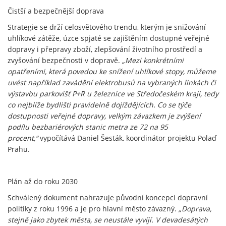
Čistší a bezpečnější doprava
Strategie se drží celosvětového trendu, kterým je snižování
uhlíkové zátěže, úzce spjaté se zajištěním dostupné veřejné
dopravy i přepravy zboží, zlepšování životního prostředí a
zvyšování bezpečnosti v dopravě.
„Mezi konkrétními
opatřeními, která povedou ke snížení uhlíkové stopy, můžeme
uvést například zavádění elektrobusů na vybraných linkách či
výstavbu parkovišť P+R u železnice ve Středočeském kraji, tedy
co nejblíže bydlišti pravidelně dojíždějících. Co se týče
dostupnosti veřejné dopravy, velkým závazkem je zvýšení
podílu bezbariérových stanic metra ze 72 na 95
procent,“
vypočítává Daniel Šesták, koordinátor projektu Polaď
Prahu.
Plán až do roku 2030
Schválený dokument nahrazuje původní koncepci dopravní
politiky z roku 1996 a je pro hlavní město závazný.
„Doprava,
stejně jako zbytek města, se neustále vyvíjí. V devadesátých