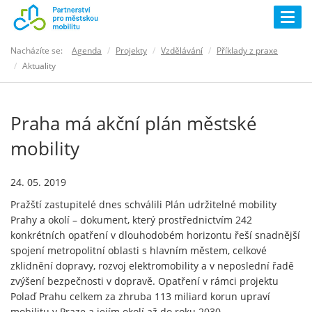
Togg
navig
Nacházíte se:
Agenda
Projekty
Vzdělávání
Příklady z praxe
Aktuality
Praha má akční plán městské
mobility
24. 05. 2019
Pražští zastupitelé dnes schválili Plán udržitelné mobility
Prahy a okolí – dokument, který prostřednictvím 242
konkrétních opatření v dlouhodobém horizontu řeší snadnější
spojení metropolitní oblasti s hlavním městem, celkové
zklidnění dopravy, rozvoj elektromobility a v neposlední řadě
zvýšení bezpečnosti v dopravě. Opatření v rámci projektu
Polaď Prahu celkem za zhruba 113 miliard korun upraví
mobilitu v Praze a jejím okolí až do roku 2030.