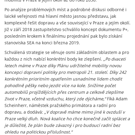
Po analýze problémových míst a podrobné diskusi odborné i
laické veřejnosti má hlavní město jasnou představu, jak
komplexně řešit dopravu a vše související v Praze a jejím okolí.
Již v září 2018 zastupitelstvo schválilo koncept dokumentu P+,
posledním krokem k finálnímu projednání pak bylo získání
stanoviska SEA na konci března 2019.
Schválená strategie se věnuje osmi základním oblastem a pro
každou z nich nabízí konkrétní body ke zlepšení.
„Po dvaceti
letech máme v Praze díky Plánu udržitelné mobility novou
koncepci dopravní politiky pro metropoli 21. století. Díky 242
konkrétním prioritním opatřením usnadníme lidem chodit
pohodlně pěšky nebo jezdit více na kole. Snížíme počet
automobilů projíždějících přes centrum a celkově zlepšíme
život v Praze, včetně vzduchu, který zde dýcháme,“
říká Adam
Scheinherr, náměstek pražského primátora a radní pro
dopravu, a dodává:
„V dopravě máme mimo jiné k ovzduší v
Praze velký dluh. Nová koalice ho chce konečně začít splácet a
je důležité, že plán bude závazný i pro budoucí radní bez
ohledu na politickou příslušnost.“