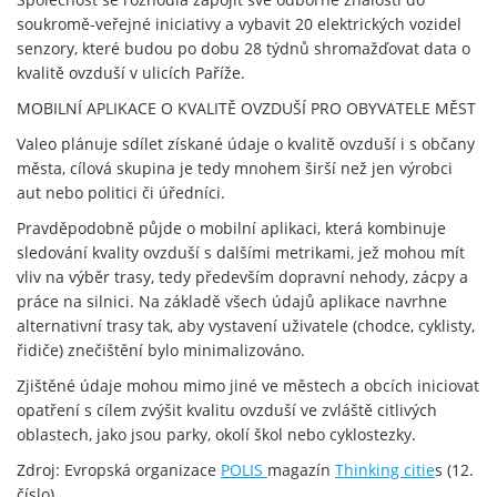
soukromě-veřejné iniciativy a vybavit 20 elektrických vozidel
senzory, které budou po dobu 28 týdnů shromažďovat data o
kvalitě ovzduší v ulicích Paříže.
MOBILNÍ APLIKACE O KVALITĚ OVZDUŠÍ PRO OBYVATELE MĚST
Valeo plánuje sdílet získané údaje o kvalitě ovzduší i s občany
města, cílová skupina je tedy mnohem širší než jen výrobci
aut nebo politici či úředníci.
Pravděpodobně půjde o mobilní aplikaci, která kombinuje
sledování kvality ovzduší s dalšími metrikami, jež mohou mít
vliv na výběr trasy, tedy především dopravní nehody, zácpy a
práce na silnici. Na základě všech údajů aplikace navrhne
alternativní trasy tak, aby vystavení uživatele (chodce, cyklisty,
řidiče) znečištění bylo minimalizováno.
Zjištěné údaje mohou mimo jiné ve městech a obcích iniciovat
opatření s cílem zvýšit kvalitu ovzduší ve zvláště citlivých
oblastech, jako jsou parky, okolí škol nebo cyklostezky.
Zdroj: Evropská organizace
POLIS
magazín
Thinking citie
s (12.
číslo).