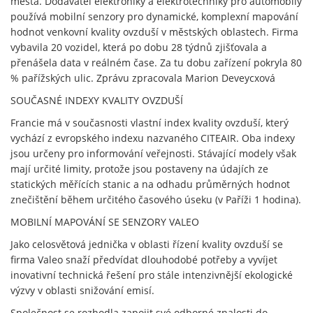
města. Dodavatel elektroniky a elektrotechniky pro automobily
používá mobilní senzory pro dynamické, komplexní mapování
hodnot venkovní kvality ovzduší v městských oblastech. Firma
vybavila 20 vozidel, která po dobu 28 týdnů zjišťovala a
přenášela data v reálném čase. Za tu dobu zařízení pokryla 80
% pařížských ulic. Zprávu zpracovala Marion Deveycxová
SOUČASNÉ INDEXY KVALITY OVZDUŠÍ
Francie má v současnosti vlastní index kvality ovzduší, který
vychází z evropského indexu nazvaného CITEAIR. Oba indexy
jsou určeny pro informování veřejnosti. Stávající modely však
mají určité limity, protože jsou postaveny na údajích ze
statických měřících stanic a na odhadu průměrných hodnot
znečištění během určitého časového úseku (v Paříži 1 hodina).
MOBILNÍ MAPOVÁNÍ SE SENZORY VALEO
Jako celosvětová jednička v oblasti řízení kvality ovzduší se
firma Valeo snaží předvídat dlouhodobé potřeby a vyvíjet
inovativní technická řešení pro stále intenzivnější ekologické
výzvy v oblasti snižování emisí.
Společnost se rozhodla zapojit své odborné znalosti do