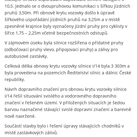
10,5. Jednalo se o dvoupruhovou komunikaci s šířkou jízdních
pruhů 3,50m. Při obnově krytu vozovky došlo k úpravě
šířkového uspořádání jízdních pruhů na 3,25m a v místě
zpevněné krajnice byly vyznačeny jízdní pruhy pro cyklisty v
šířce 1,75 – 2,25m včetně bezpečnostních odstupů.
V zájmovém úseku byla silnice rozšířena o přídatné pruhy
(odbočovací pruhy vlevo, připojovací pruhy) a zálivy pro
autobusové zastávky.
Celková délka obnovy krytu vozovky silnice I/14 byla 3 303m a
byla provedena na pozemcích Ředitelství silnic a dálnic České
republiky.
Návrh dopravního značení pro obnovu krytu vozovky silnice
I/14 řešil situování svislého a vodorovného dopravního
značení v řešeném území. V přiložených situacích je šedou
barvou naznačené stávající svislé dopravní značení a barevně
nově navržené.
Součástí stavby bylo i řešení úpravy stávajících chodníků v
místě zastávkových zálivů.