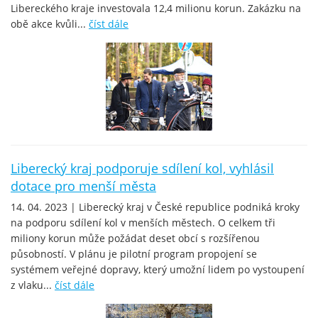
Libereckého kraje investovala 12,4 milionu korun. Zakázku na
obě akce kvůli...
číst dále
Liberecký kraj podporuje sdílení kol, vyhlásil
dotace pro menší města
14. 04. 2023 | Liberecký kraj v České republice podniká kroky
na podporu sdílení kol v menších městech. O celkem tři
miliony korun může požádat deset obcí s rozšířenou
působností. V plánu je pilotní program propojení se
systémem veřejné dopravy, který umožní lidem po vystoupení
z vlaku...
číst dále