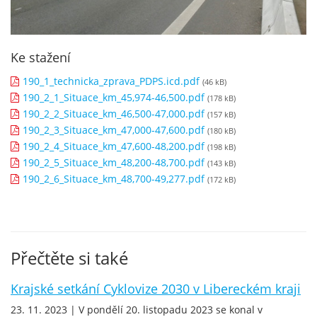
Ke stažení
190_1_technicka_zprava_PDPS.icd.pdf
(46 kB)
190_2_1_Situace_km_45,974-46,500.pdf
(178 kB)
190_2_2_Situace_km_46,500-47,000.pdf
(157 kB)
190_2_3_Situace_km_47,000-47,600.pdf
(180 kB)
190_2_4_Situace_km_47,600-48,200.pdf
(198 kB)
190_2_5_Situace_km_48,200-48,700.pdf
(143 kB)
190_2_6_Situace_km_48,700-49,277.pdf
(172 kB)
Přečtěte si také
Krajské setkání Cyklovize 2030 v Libereckém kraji
23. 11. 2023 | V pondělí 20. listopadu 2023 se konal v