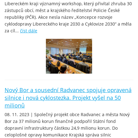
Libereckém kraji významný workshop, který přivítal zhruba 30
zástupců obcí, měst a krajského ředitelství Policie České
republiky (PČR). Akce nesla název „Koncepce rozvoje
cyklodopravy Libereckého kraje 2030 a Cyklovize 2030“ a měla
za cíl...
číst dále
Nový Bor a sousední Radvanec spojuje opravená
silnice i nová cyklostezka. Projekt vyšel na 50
milionů
08. 11. 2023 | Společný projekt obce Radvanec a města Nový
Bor za 37 milionů korun finančně podpořil Státní fond
dopravní infrastruktury částkou 24,9 milionu korun. Do
celoplošné opravy komunikace Krajská správa silnic