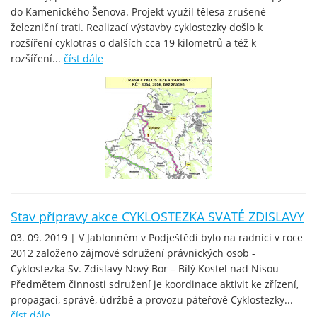
do Kamenického Šenova. Projekt využil tělesa zrušené
železniční trati. Realizací výstavby cyklostezky došlo k
rozšíření cyklotras o dalších cca 19 kilometrů a též k
rozšíření...
číst dále
Stav přípravy akce CYKLOSTEZKA SVATÉ ZDISLAVY
03. 09. 2019 | V Jablonném v Podještědí bylo na radnici v roce
2012 založeno zájmové sdružení právnických osob -
Cyklostezka Sv. Zdislavy Nový Bor – Bílý Kostel nad Nisou
Předmětem činnosti sdružení je koordinace aktivit ke zřízení,
propagaci, správě, údržbě a provozu páteřové Cyklostezky...
číst dále