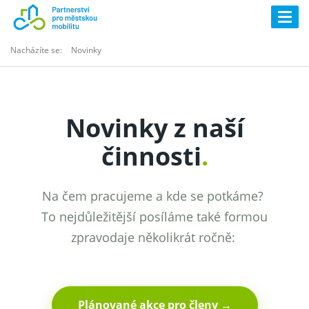
Togg
navig
Nacházíte se:
Novinky
Novinky z naší
činnosti
.
Na čem pracujeme a kde se potkáme?
To nejdůležitější posíláme také formou
zpravodaje několikrát ročně:
Plánované akce pro členy →