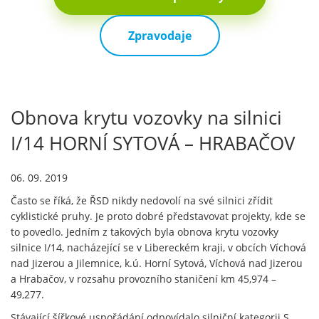
Zpravodaje
Obnova krytu vozovky na silnici
I/14 HORNÍ SYTOVÁ – HRABAČOV
06. 09. 2019
Často se říká, že ŘSD nikdy nedovolí na své silnici zřídit
cyklistické pruhy. Je proto dobré představovat projekty, kde se
to povedlo. Jedním z takových byla obnova krytu vozovky
silnice I/14, nacházející se v Libereckém kraji, v obcích Víchová
nad Jizerou a Jilemnice, k.ú. Horní Sytová, Víchová nad Jizerou
a Hrabačov, v rozsahu provozního staničení km 45,974 –
49,277.
Stávající šířkové uspořádání odpovídalo silniční kategorii S