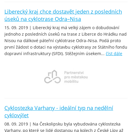
Liberecký kraj chce dostavět jeden z posledních
úseků na cyklotrase Odra–Nisa
15. 09. 2019 | Liberecký kraj má velký zájem o dobudování
jednoho z posledních úseků na trase z Liberce do Hrádku nad
Nisou na dálkové páteřní cyklotrase Odra–Nisa. Podá proto
první žádost o dotaci na výstavbu cyklotrasy ze Státního fondu
dopravní infrastruktury (SFDI). Stěžejním úsekem...
číst dále
Cyklostezka Varhany - ideální typ na nedělní
cyklovýlet
08. 09. 2019 | Na Českolipsku byla vybudována cyklostezka
Varhany, po které se lidé dostanou na kolech z České Lípy až