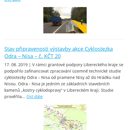
Stav připravenosti výstavby akce Cyklostezka
Odra – Nisa – č. KČT 20
17. 08. 2019 | V rámci grantové podpory Libereckého kraje se
podpořilo zafinancovat zpracování územně technické studie
cyklostezky Odra – Nisa od pramene Nisy až do Hrádku nad
Nisou. Odra - Nisa je jedním ze základních stavebních
kamenů „kostry cyklodopravy“ v Libereckém kraji. Studie
prověřila...
číst dále