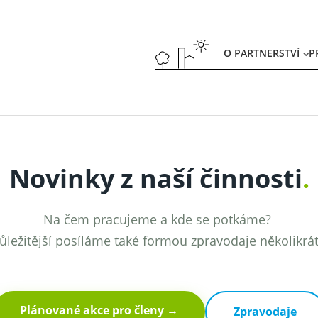
O PARTNERSTVÍ
P
Novinky z naší činnosti
.
Na čem pracujeme a kde se potkáme?
ůležitější posíláme také formou zpravodaje několikrá
Plánované akce pro členy →
Zpravodaje