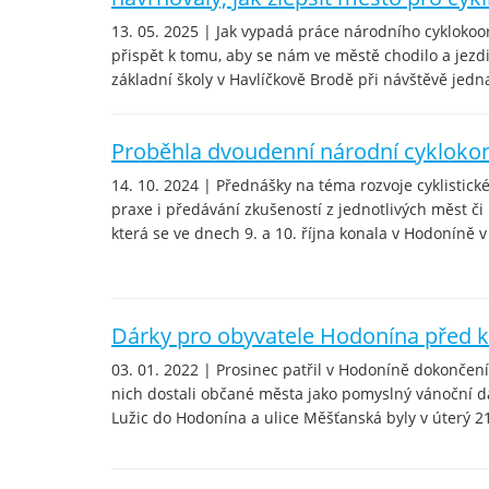
13. 05. 2025 | Jak vypadá práce národního cyklokoo
přispět k tomu, aby se nám ve městě chodilo a jezdil
základní školy v Havlíčkově Brodě při návštěvě jedna
Proběhla dvoudenní národní cykloko
14. 10. 2024 | Přednášky na téma rozvoje cyklistické
praxe i předávání zkušeností z jednotlivých měst č
která se ve dnech 9. a 10. října konala v Hodoníně v 
Dárky pro obyvatele Hodonína před 
03. 01. 2022 | Prosinec patřil v Hodoníně dokončení 
nich dostali občané města jako pomyslný vánoční dár
Lužic do Hodonína a ulice Měšťanská byly v úterý 21.