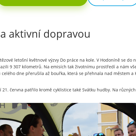
a aktivní dopravou
zové letošní květnové výzvy Do práce na kole. V Hodoníně se do ní z
zili 9 307 kilometrů. Na emisích tak životnímu prostředí a nám vše
u celého dne přerušila až bouřka, která se přehnala nad městem a
í 21. června patřilo kromě cyklistice také Svátku hudby. Na různýc