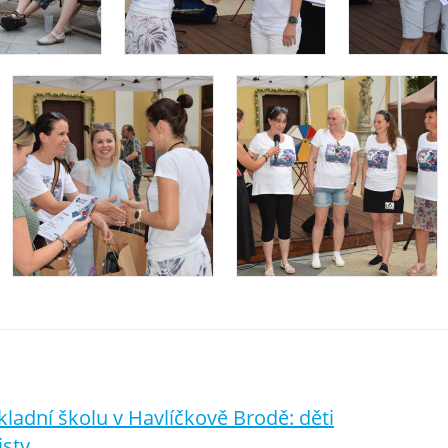
kladní školu v Havlíčkově Brodě: děti
isty