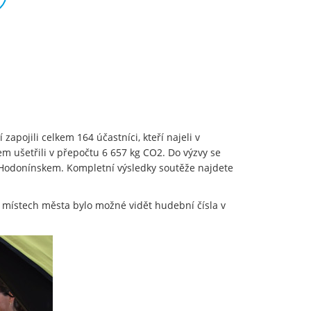
apojili celkem 164 účastníci, kteří najeli v
m ušetřili v přepočtu 6 657 kg CO2. Do výzvy se
 Hodonínskem. Kompletní výsledky soutěže najdete
h místech města bylo možné vidět hudební čísla v