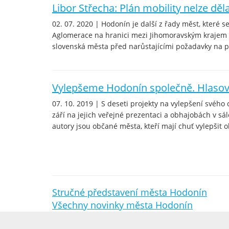
Libor Střecha: Plán mobility nelze děla
02. 07. 2020 | Hodonín je další z řady měst, které s
Aglomerace na hranici mezi Jihomoravským krajem 
slovenská města před narůstajícími požadavky na pa
Vylepšeme Hodonín společně. Hlasová
07. 10. 2019 | S deseti projekty na vylepšení svého
září na jejich veřejné prezentaci a obhajobách v sále
autory jsou občané města, kteří mají chuť vylepšit o
Stručné představení města Hodonín
Všechny novinky města Hodonín