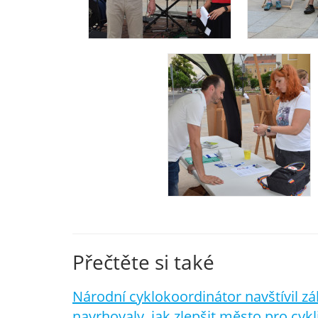
Přečtěte si také
Národní cyklokoordinátor navštívil zá
navrhovaly, jak zlepšit město pro cykl