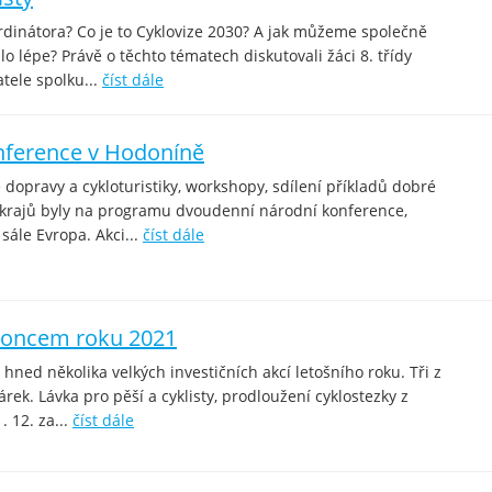
rdinátora? Co je to Cyklovize 2030? A jak můžeme společně
o lépe? Právě o těchto tématech diskutovali žáci 8. třídy
tele spolku...
číst dále
nference v Hodoníně
 dopravy a cykloturistiky, workshopy, sdílení příkladů dobré
i krajů byly na programu dvoudenní národní konference,
sále Evropa. Akci...
číst dále
koncem roku 2021
hned několika velkých investičních akcí letošního roku. Tři z
ek. Lávka pro pěší a cyklisty, prodloužení cyklostezky z
 12. za...
číst dále