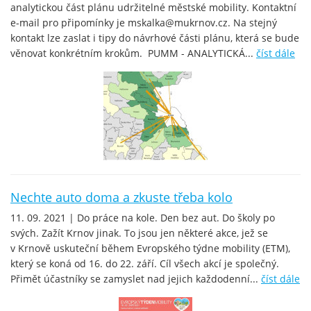
analytickou část plánu udržitelné městské mobility. Kontaktní
e-mail pro připomínky je mskalka@mukrnov.cz. Na stejný
kontakt lze zaslat i tipy do návrhové části plánu, která se bude
věnovat konkrétním krokům. PUMM - ANALYTICKÁ...
číst dále
Nechte auto doma a zkuste třeba kolo
11. 09. 2021 | Do práce na kole. Den bez aut. Do školy po
svých. Zažít Krnov jinak. To jsou jen některé akce, jež se
v Krnově uskuteční během Evropského týdne mobility (ETM),
který se koná od 16. do 22. září. Cíl všech akcí je společný.
Přimět účastníky se zamyslet nad jejich každodenní...
číst dále