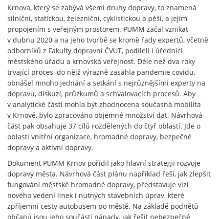
Krnova, který se zabývá všemi druhy dopravy, to znamená
silniční, statickou, železniční, cyklistickou a pěší, a jejím
propojením s veřejným prostorem. PUMM začal vznikat
v dubnu 2020 a na jeho tvorbě se kromě řady expertů, včetně
odborníků z Fakulty dopravní ČVUT, podíleli i úředníci
městského úřadu a krnovská veřejnost. Déle než dva roky
trvající proces, do nějž výrazně zasáhla pandemie covidu,
obnášel mnoho jednání a setkání s nejrůznějšími experty na
dopravu, diskuzí, průzkumů a schvalovacích procesů. Aby
v analytické části mohla být zhodnocena současná mobilita
v Krnově, bylo zpracováno objemné množství dat. Návrhová
část pak obsahuje 37 cílů rozdělených do čtyř oblastí. Jde o
oblasti vnitřní organizace, hromadné dopravy, bezpečné
dopravy a aktivní dopravy.
Dokument PUMM Krnov pořídil jako hlavní strategii rozvoje
dopravy města. Návrhová část plánu například řeší, jak zlepšit
fungování městské hromadné dopravy, představuje vizi
nového vedení linek i nutných stavebních úprav, které
zpříjemní cesty autobusem po městě. Na základě podnětů
občanů jsou jeho součástí nápady, jak řešit nebezpečné