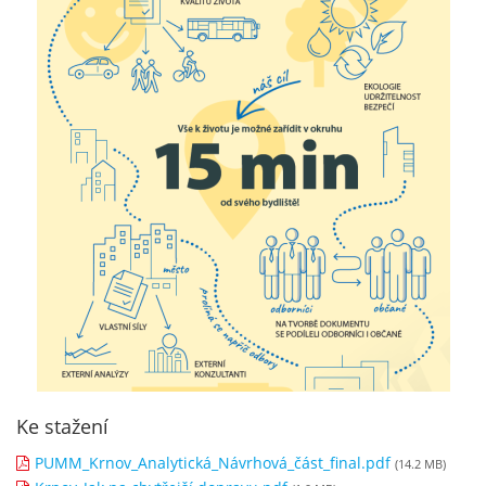
Ke stažení
PUMM_Krnov_Analytická_Návrhová_část_final.pdf
(14.2 MB)