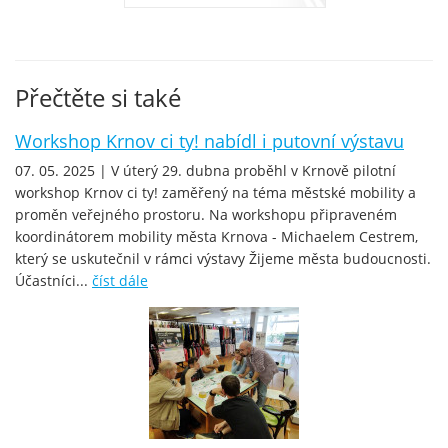
Přečtěte si také
Workshop Krnov ci ty! nabídl i putovní výstavu
07. 05. 2025 | V úterý 29. dubna proběhl v Krnově pilotní
workshop Krnov ci ty! zaměřený na téma městské mobility a
proměn veřejného prostoru. Na workshopu připraveném
koordinátorem mobility města Krnova - Michaelem Cestrem,
který se uskutečnil v rámci výstavy Žijeme města budoucnosti.
Účastníci...
číst dále