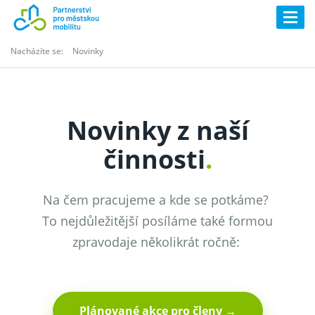
Togg
navig
Nacházíte se:
Novinky
Novinky z naší
činnosti
.
Na čem pracujeme a kde se potkáme?
To nejdůležitější posíláme také formou
zpravodaje několikrát ročně:
Plánované akce pro členy →