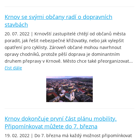
Krnov se svými občany radí o dopravních
stavbách
20. 07. 2022 | Krnovští zastupitelé chtějí od občanů města
poradit, jak řešit nebezpečné křižovatky, nebo jak vylepšit
opatření pro cyklisty. Zároveň občané mohou navrhnout
opravy chodníků, protože pěší doprava je dominantním
druhem přepravy v Krnově. Město chce také přeorganizovat...
číst dále
Krnov dokončuje první část plánu mobility.
Připomínkovat můžete do 7. března
19. 02. 2022 | Do 7. března má každý možnost připomínkovat