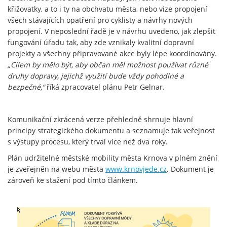
křižovatky, a to i ty na obchvatu města, nebo vize propojení
všech stávajících opatření pro cyklisty a návrhy nových
propojení. V neposlední řadě je v návrhu uvedeno, jak zlepšit
fungování úřadu tak, aby zde vznikaly kvalitní dopravní
projekty a všechny připravované akce byly lépe koordinovány.
„Cílem by mělo být, aby občan měl možnost používat různé
druhy dopravy, jejichž využití bude vždy pohodlné a
bezpečné,“
říká zpracovatel plánu Petr Gelnar.
Komunikační zkrácená verze přehledně shrnuje hlavní
principy strategického dokumentu a seznamuje tak veřejnost
s výstupy procesu, který trval více než dva roky.
Plán udržitelné městské mobility města Krnova v plném znění
je zveřejněn na webu města
www.krnovjede.cz
. Dokument je
zároveň ke stažení pod tímto článkem.