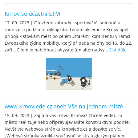
Krnov se účastní ETM
17. 09. 2023 | Otevřené zahrady i sportoviště, snídaně u
radnice či podzimní cyklojízda. Těmito akcemi se Krnov opět
připojí k stovkám měst po celém „starém“ kontinentu v rámci
Evropského týdne mobility, který připadá na dny od 16. do 22.
září. „Cílem je nabídnout obyvatelům alternativy...
číst dále
www.KrnovJede.cz aneb Vše na jednom místě
15. 09. 2023 | Zajímá vás rozvoj Krnova? Chcete vědět, co
město realizuje nebo připravuje? Máte konstruktivní podnět?
Navštivte webovou stránku krnovjede.cz a dozvíte se víc.
„Webová stránka vznikla současně se strategickým plánem