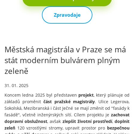
Zpravodaje
Městská magistrála v Praze se má
stát moderním bulvárem plným
zeleně
31. 01. 2025
Koncem ledna 2025 byl představen
projekt
, který plánuje od
základů proměnit
část pražské magistrály
. Ulice Legerova,
Sokolská, Mezibranská i část Ječné se mají změnit od "fasády k
fasádě", včetně inženýrských sítí. Cílem projektu je
zachovat
dopravní obslužnost
, avšak
zlepšit životní prostředí
,
doplnit
zeleň
120 vzrostlými stromy, upravit prostor pro
bezpečnou