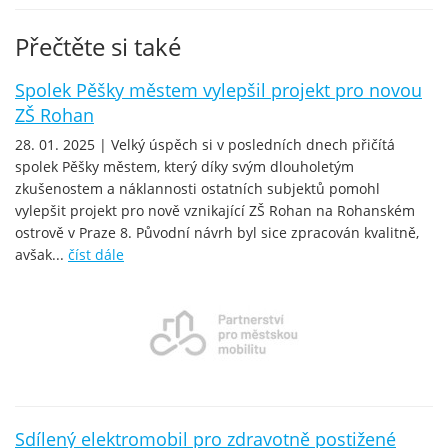
Přečtěte si také
Spolek Pěšky městem vylepšil projekt pro novou
ZŠ Rohan
28. 01. 2025 | Velký úspěch si v posledních dnech přičítá
spolek Pěšky městem, který díky svým dlouholetým
zkušenostem a náklannosti ostatních subjektů pomohl
vylepšit projekt pro nově vznikající ZŠ Rohan na Rohanském
ostrově v Praze 8. Původní návrh byl sice zpracován kvalitně,
avšak...
číst dále
Sdílený elektromobil pro zdravotně postižené