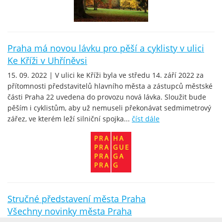
Praha má novou lávku pro pěší a cyklisty v ulici
Ke Kříži v Uhříněvsi
15. 09. 2022 | V ulici ke Kříži byla ve středu 14. září 2022 za
přítomnosti představitelů hlavního města a zástupců městské
části Praha 22 uvedena do provozu nová lávka. Sloužit bude
pěším i cyklistům, aby už nemuseli překonávat sedmimetrový
zářez, ve kterém leží silniční spojka...
číst dále
Stručné představení města Praha
Všechny novinky města Praha