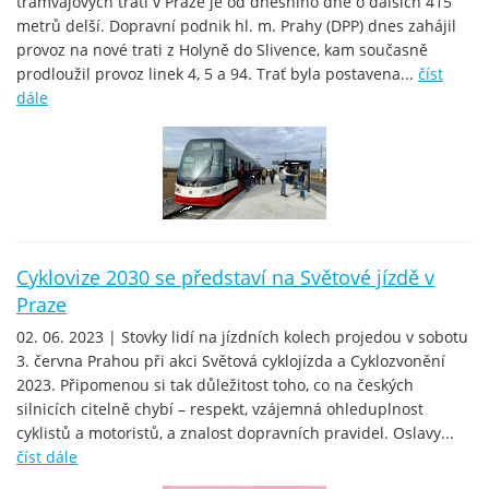
tramvajových tratí v Praze je od dnešního dne o dalších 415
metrů delší. Dopravní podnik hl. m. Prahy (DPP) dnes zahájil
provoz na nové trati z Holyně do Slivence, kam současně
prodloužil provoz linek 4, 5 a 94. Trať byla postavena...
číst
dále
Cyklovize 2030 se představí na Světové jízdě v
Praze
02. 06. 2023 | Stovky lidí na jízdních kolech projedou v sobotu
3. června Prahou při akci Světová cyklojízda a Cyklozvonění
2023. Připomenou si tak důležitost toho, co na českých
silnicích citelně chybí – respekt, vzájemná ohleduplnost
cyklistů a motoristů, a znalost dopravních pravidel. Oslavy...
číst dále