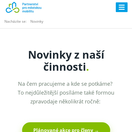
Togg
navig
Nacházíte se:
Novinky
Novinky z naší
činnosti
.
Na čem pracujeme a kde se potkáme?
To nejdůležitější posíláme také formou
zpravodaje několikrát ročně:
Plánované akce pro členy →