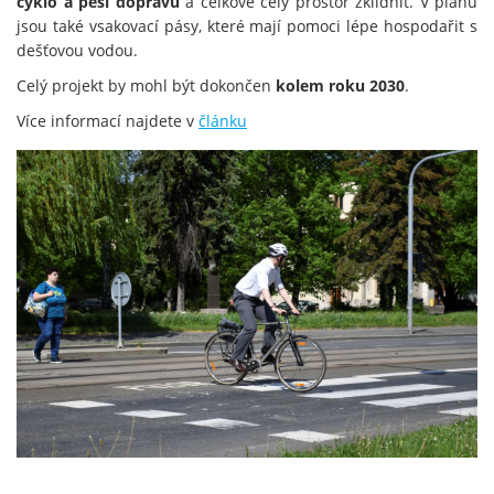
cyklo a pěší dopravu
a celkově celý prostor zklidnit. V plánu
jsou také vsakovací pásy, které mají pomoci lépe hospodařit s
dešťovou vodou.
Celý projekt by mohl být dokončen
kolem roku 2030
.
Více informací najdete v
článku