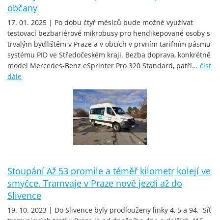
občany
17. 01. 2025 | Po dobu čtyř měsíců bude možné využívat
testovací bezbariérové mikrobusy pro hendikepované osoby s
trvalým bydlištěm v Praze a v obcích v prvním tarifním pásmu
systému PID ve Středočeském kraji. Bezba doprava, konkrétně
model Mercedes-Benz eSprinter Pro 320 Standard, patří...
číst
dále
Stoupání Až 53 promile a téměř kilometr kolejí ve
smyčce. Tramvaje v Praze nově jezdí až do
Slivence
19. 10. 2023 | Do Slivence byly prodlouženy linky 4, 5 a 94. Síť