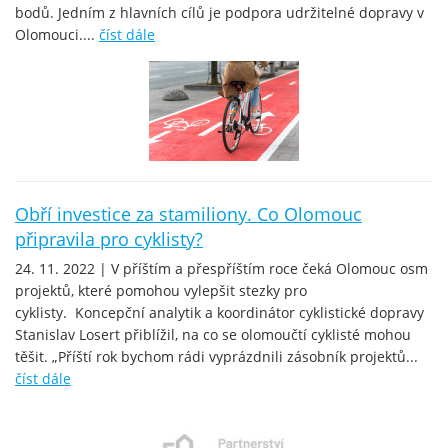
bodů. Jedním z hlavních cílů je podpora udržitelné dopravy v
Olomouci....
číst dále
Obří investice za stamiliony. Co Olomouc
připravila pro cyklisty?
24. 11. 2022 | V příštím a přespříštím roce čeká Olomouc osm
projektů, které pomohou vylepšit stezky pro
cyklisty. Koncepční analytik a koordinátor cyklistické dopravy
Stanislav Losert přiblížil, na co se olomoučtí cyklisté mohou
těšit. „Příští rok bychom rádi vyprázdnili zásobník projektů...
číst dále