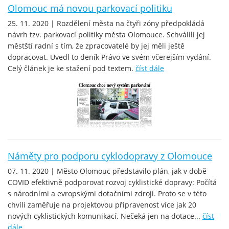
Olomouc má novou parkovací politiku
25. 11. 2020 | Rozdělení města na čtyři zóny předpokládá
návrh tzv. parkovací politiky města Olomouce. Schválili jej
městští radní s tím, že zpracovatelé by jej měli ještě
dopracovat. Uvedl to deník Právo ve svém včerejším vydání.
Celý článek je ke stažení pod textem.
číst dále
Náměty pro podporu cyklodopravy z Olomouce
07. 11. 2020 | Město Olomouc představilo plán, jak v době
COVID efektivně podporovat rozvoj cyklistické dopravy: Počítá
s národními a evropskými dotačními zdroji. Proto se v této
chvíli zaměřuje na projektovou připravenost více jak 20
nových cyklistických komunikací. Nečeká jen na dotace...
číst
dále