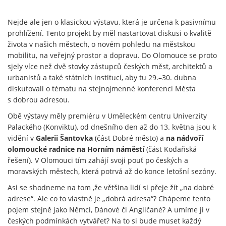
Nejde ale jen o klasickou výstavu, která je určena k pasivnímu
prohlížení. Tento projekt by měl nastartovat diskusi o kvalitě
života v našich městech, o novém pohledu na městskou
mobilitu, na veřejný prostor a dopravu. Do Olomouce se proto
sjely více než dvě stovky zástupců českých měst, architektů a
urbanistů a také státních institucí, aby tu 29.–30. dubna
diskutovali o tématu na stejnojmenné konferenci Města
s dobrou adresou.
Obě výstavy měly premiéru v Uměleckém centru Univerzity
Palackého (Konviktu), od dnešního den až do 13. května jsou k
vidění v
Galerii Šantovka
(část Dobré město) a
na nádvoří
olomoucké radnice na Horním náměstí
(část Kodaňská
řešení). V Olomouci tím zahájí svoji pouť po českých a
moravských městech, která potrvá až do konce letošní sezóny.
Asi se shodneme na tom ,že většina lidí si přeje žít „na dobré
adrese“. Ale co to vlastně je „dobrá adresa“? Chápeme tento
pojem stejně jako Němci, Dánové či Angličané? A umíme ji v
českých podmínkách vytvářet? Na to si bude muset každý