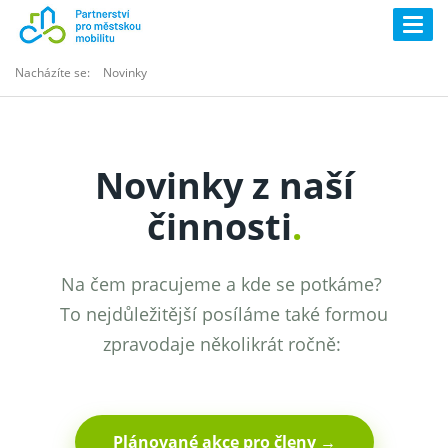
Togg
navig
Nacházíte se:
Novinky
Novinky z naší
činnosti
.
Na čem pracujeme a kde se potkáme?
To nejdůležitější posíláme také formou
zpravodaje několikrát ročně:
Plánované akce pro členy →