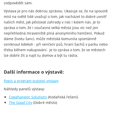
zodpovědět sám.
Výstava je pro nás dobrou zprávou. Ukazuje se, že na spoustě
míst na světě lidé uvažují o tom, jak nacházet to dobré uvnitř
našich měst, jak pěstovat zahrady v nás i kolem nás. Je to
zpráva o tom, že i současná velká města jsou víc než jen
nepřehledná mraveniště plná anonymního hemžení. Pokud
dáme životu šanci, může městská komunita spontánně
vzniknout kdekoli - při venčení psů, hraní šachů v parku nebo
třeba během nakupování. Je to zpráva o tom, že ve městech
lze dobře žít a najít tu domov a být tu rád/a.
Další informace o výstavě:
Popis a program putovní výstavy
Náhledy panelů výstavy:
Copehangen Solutions
(Kodaňská řešení)
The Good City
(Dobré město)