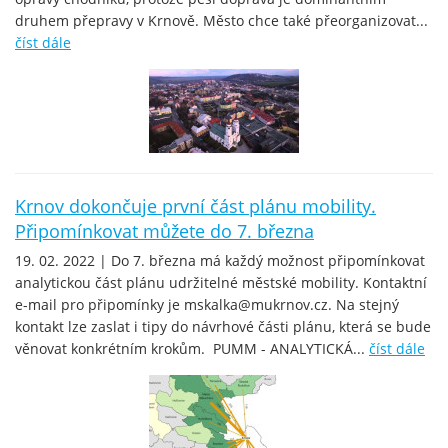
druhem přepravy v Krnově. Město chce také přeorganizovat...
číst dále
Krnov dokončuje první část plánu mobility.
Připomínkovat můžete do 7. března
19. 02. 2022 | Do 7. března má každý možnost připomínkovat
analytickou část plánu udržitelné městské mobility. Kontaktní
e-mail pro připomínky je mskalka@mukrnov.cz. Na stejný
kontakt lze zaslat i tipy do návrhové části plánu, která se bude
věnovat konkrétním krokům. PUMM - ANALYTICKÁ...
číst dále