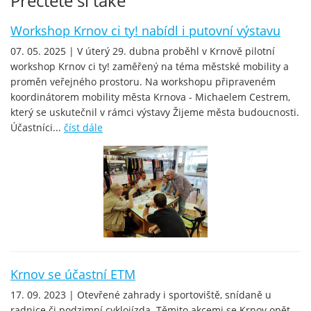
Přečtěte si také
Workshop Krnov ci ty! nabídl i putovní výstavu
07. 05. 2025 | V úterý 29. dubna proběhl v Krnově pilotní
workshop Krnov ci ty! zaměřený na téma městské mobility a
proměn veřejného prostoru. Na workshopu připraveném
koordinátorem mobility města Krnova - Michaelem Cestrem,
který se uskutečnil v rámci výstavy Žijeme města budoucnosti.
Účastníci...
číst dále
Krnov se účastní ETM
17. 09. 2023 | Otevřené zahrady i sportoviště, snídaně u
radnice či podzimní cyklojízda. Těmito akcemi se Krnov opět