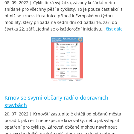
08. 09. 2022 | Cyklistická vyjížďka, závody kočárků nebo
snídaně pro všechny pěší a cyklisty. To je pouze část akcí, s
nimiž se krnovská radnice připojí k Evropskému týdnu
mobility, který připadá na sedm dní od pátku 16. září do
čtvrtka 22. září. „Jedná se o každoroční iniciativu...
číst dále
Krnov se svými občany radí o dopravních
stavbách
20. 07. 2022 | Krnovští zastupitelé chtějí od občanů města
poradit, jak řešit nebezpečné křižovatky, nebo jak vylepšit
opatření pro cyklisty. Zároveň občané mohou navrhnout
opravy chodníků, protože pěší doprava je dominantním