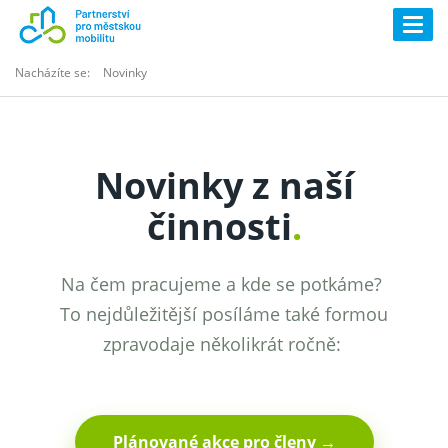
Togg
navig
Nacházíte se:
Novinky
Novinky z naší
činnosti
.
Na čem pracujeme a kde se potkáme?
To nejdůležitější posíláme také formou
zpravodaje několikrát ročně:
Plánované akce pro členy →