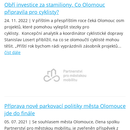
Obří investice za stamiliony. Co Olomouc
připravila pro cyklisty?
24. 11. 2022 | V příštím a přespříštím roce čeká Olomouc osm
projektů, které pomohou vylepšit stezky pro
cyklisty. Koncepční analytik a koordinátor cyklistické dopravy
Stanislav Losert přiblížil, na co se olomoučtí cyklisté mohou
těšit. „Příští rok bychom rádi vyprázdnili zásobník projektů...
číst dále
Příprava nové parkovací politiky města Olomouce
jde do finále
05. 07. 2021 | Se souhlasem města Olomouce, člena spolku
Partnerství pro městskou mobilitu, je zveřeněn příspěvek z