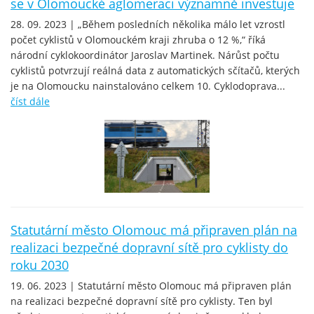
se v Olomoucké aglomeraci významně investuje
28. 09. 2023 | „Během posledních několika málo let vzrostl
počet cyklistů v Olomouckém kraji zhruba o 12 %,“ říká
národní cyklokoordinátor Jaroslav Martinek. Nárůst počtu
cyklistů potvrzují reálná data z automatických sčítačů, kterých
je na Olomoucku nainstalováno celkem 10. Cyklodoprava...
číst dále
Statutární město Olomouc má připraven plán na
realizaci bezpečné dopravní sítě pro cyklisty do
roku 2030
19. 06. 2023 | Statutární město Olomouc má připraven plán
na realizaci bezpečné dopravní sítě pro cyklisty. Ten byl