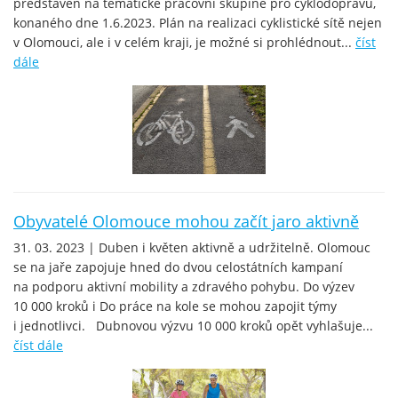
představen na tematické pracovní skupině pro cyklodopravu,
konaného dne 1.6.2023. Plán na realizaci cyklistické sítě nejen
v Olomouci, ale i v celém kraji, je možné si prohlédnout...
číst
dále
Obyvatelé Olomouce mohou začít jaro aktivně
31. 03. 2023 | Duben i květen aktivně a udržitelně. Olomouc
se na jaře zapojuje hned do dvou celostátních kampaní
na podporu aktivní mobility a zdravého pohybu. Do výzev
10 000 kroků i Do práce na kole se mohou zapojit týmy
i jednotlivci. Dubnovou výzvu 10 000 kroků opět vyhlašuje...
číst dále