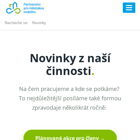
Togg
navig
Nacházíte se:
Novinky
Novinky z naší
činnosti
.
Na čem pracujeme a kde se potkáme?
To nejdůležitější posíláme také formou
zpravodaje několikrát ročně:
Plánované akce pro členy →