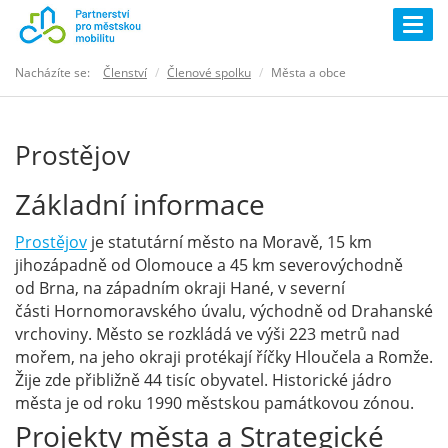
Togg
navig
Nacházíte se:
Členství
Členové spolku
Města a obce
Prostějov
Základní informace
Prostějov
je statutární město na Moravě, 15 km
jihozápadně od Olomouce a 45 km severovýchodně
od Brna, na západním okraji Hané, v severní
části Hornomoravského úvalu, východně od Drahanské
vrchoviny. Město se rozkládá ve výši 223 metrů nad
mořem, na jeho okraji protékají říčky Hloučela a Romže.
Žije zde přibližně 44 tisíc obyvatel. Historické jádro
města je od roku 1990 městskou památkovou zónou.
Projekty města a Strategické