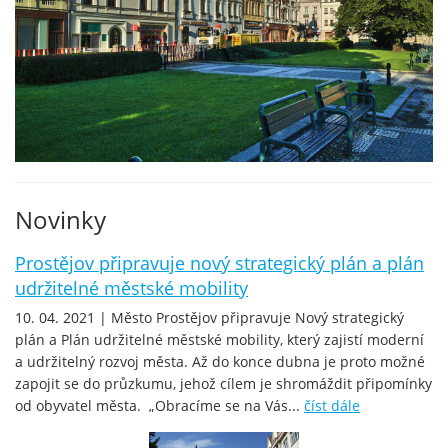
Novinky
Prostějov připravuje nový strategický plán a plán
udržitelné městské mobility
10. 04. 2021 | Město Prostějov připravuje Nový strategický
plán a Plán udržitelné městské mobility, který zajistí moderní
a udržitelný rozvoj města. Až do konce dubna je proto možné
zapojit se do průzkumu, jehož cílem je shromáždit připomínky
od obyvatel města. „Obracíme se na Vás...
číst dále