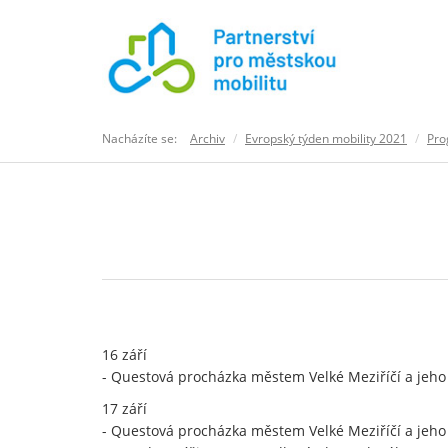
Nacházíte se:
Archiv
Evropský týden mobility 2021
Pro
16 září
- Questová procházka městem Velké Meziříčí a jeho
17 září
- Questová procházka městem Velké Meziříčí a jeho