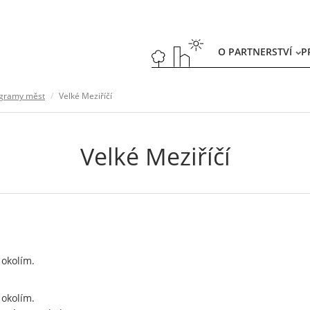
O PARTNERSTVÍ
P
gramy měst
Velké Meziříčí
Velké Meziříčí
 okolím.
 okolím.