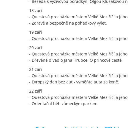
- Beseda s výživovou poradkyní Olgou Klusákovou n
18 září
- Questová procházka městem Velké Meziříčí a jeho
- Zdravě a bezpečně na pohádkový výlet.
19 září
- Questová procházka městem Velké Meziříčí a jeho
20 září
- Questová procházka městem Velké Meziříčí a jeho
- Dřevěné divadlo Jana Hrubce: O princově cestě
21 září
- Questová procházka městem Velké Meziříčí a jeho
- Evropský den bez aut - vyměňte auta za koně.
22 září
- Questová procházka městem Velké Meziříčí a jeho
- Orientační běh zámeckým parkem.