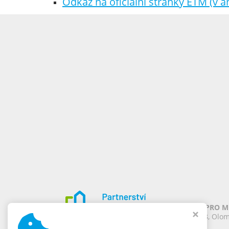
Odkaz na oficiální stránky ETM (v an
PARTNERSTVÍ PRO MĚ
Chomoutov 388, Olom