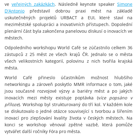
ve
veřejných zakázkách
. Následně keynote speaker
Simone
D'Antonio
představil dobrou praxi měst na základě
uskutečněných projektů URBACT a EUI, které staví na
meziměstské spolupráci a inovativních přístupech. Dopolední
plenární část byla zakončena panelovou diskusí o inovacích ve
městech.
Odpoledního workshopu World Café se zúčastnilo celkem 36
zástupců z 25 měst ze všech krajů ČR. Jednalo se o města
všech velikostních kategorií, polovinu z nich tvořila krajská
města.
World Café přineslo účastníkům možnost hlubšího
networkingu a zároveň poskytlo MMR informace o tom, jaké
jsou současné rozvojové výzvy a bariéry měst a po jakých
inovacích mezi městy existuje poptávka (v
íce popsáno v
příloze
). Workshop byl strukturovaný do tří kol. V každém kole
se diskutovalo o jedné otázce související s tvorbou a šířením
inovací pro zlepšování kvality života v českých městech. Na
konci se workshop věnoval zpětné vazbě, která pomůže
vytvářet další ročníky Fóra pro města.