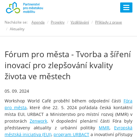
Togg
navig
Nacházíte se:
Agenda
Projekty
Vzdělávání
Příklady z praxe
Aktuality
Fórum pro města - Tvorba a šíření
inovací pro zlepšování kvality
života ve městech
05. 09. 2024
Workshop World Café proběhl během odpolední části
Fóra
pro města
, které dne 22. 5. 2024 pořádala česká kontaktní
místa EUI, URBACT a Ministerstvo pro místní rozvoj (MMR) v
prostorách
Zenwork
. V dopolední plenární části Fóra byly
představeny aktuality z urbánní politiky
MMR
,
Evropská
městská iniciativa (EUI)
,
program URBACT
a inovativní přístupy