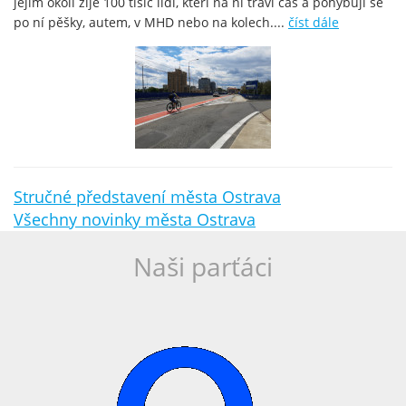
jejím okolí žije 100 tisíc lidí, kteří na ní tráví čas a pohybují se
po ní pěšky, autem, v MHD nebo na kolech....
číst dále
Stručné představení města Ostrava
Všechny novinky města Ostrava
Naši parťáci