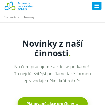
Togg
navig
Nacházíte se:
Novinky
Novinky z naší
činnosti
.
Na čem pracujeme a kde se potkáme?
To nejdůležitější posíláme také formou
zpravodaje několikrát ročně:
Plánované akce pro členy →