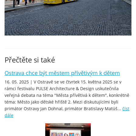
Přečtěte si také
Ostrava chce být městem přívětivým k dětem
16. 05. 2025 | V Ostravě se ve čtvrtek 15. května 2025 se v
rámci festivalu PULSE Architecture & Design uskutečnila
veřejná debata na téma "Města přívětivá k dětem", konkrétně
téma: Město jako dětské hřiště 2. Mezi diskutujícími byli
primátor Ostravy Jan Dohnal, primátor Bratislavy Matúš...
číst
dále