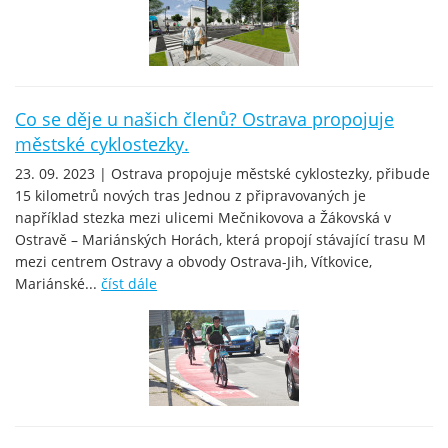
Co se děje u našich členů? Ostrava propojuje
městské cyklostezky.
23. 09. 2023 | Ostrava propojuje městské cyklostezky, přibude
15 kilometrů nových tras Jednou z připravovaných je
například stezka mezi ulicemi Mečnikovova a Žákovská v
Ostravě – Mariánských Horách, která propojí stávající trasu M
mezi centrem Ostravy a obvody Ostrava-Jih, Vítkovice,
Mariánské...
číst dále