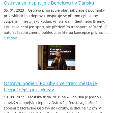
Ostrava se inspiruje v Beneluxu i v Dánsku
05. 01. 2023 | Ostrava připravuje plán, jak zlepšit podmínky
pro cyklistickou dopravu. Inspiruje se při tom cyklisticky
vyspělými městy jako Kodaň, Amsterdam, Gent nebo Brémy.
Cyklistika není jen sport, ale především transport, zdůrazňují
autoři zásadní změnu pohledu, se kterou koncepce přichází....
číst dále
Ostrava: Spojení Poruby s centrem města je
bezpečnější pro cyklisty
10. 08. 2022 | Městská třída 28. října – Opavská je jednou
z nejvýznamnějších tepen v Ostravě, představuje přímé
spojení z Moravské Ostravy do Poruby, je dlouhá 12 km. V