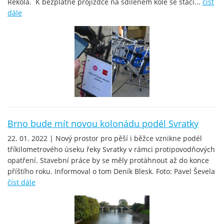
Rekola. K bezplatné projížďce na sdíleném kole se stačí...
číst
dále
Brno bude mít novou kolonádu podél Svratky
22. 01. 2022 | Nový prostor pro pěší i běžce vznikne podél
tříkilometrového úseku řeky Svratky v rámci protipovodňových
opatření. Stavební práce by se měly protáhnout až do konce
příštího roku. Informoval o tom Deník Blesk. Foto: Pavel Ševela
číst dále