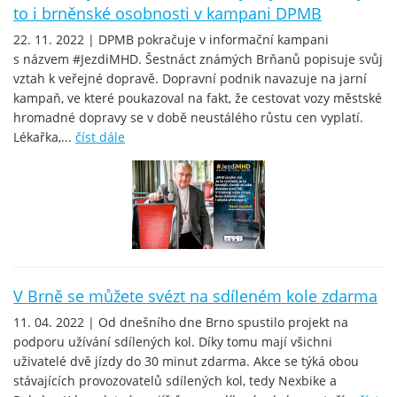
to i brněnské osobnosti v kampani DPMB
22. 11. 2022 | DPMB pokračuje v informační kampani
s názvem #JezdiMHD. Šestnáct známých Brňanů popisuje svůj
vztah k veřejné dopravě. Dopravní podnik navazuje na jarní
kampaň, ve které poukazoval na fakt, že cestovat vozy městské
hromadné dopravy se v době neustálého růstu cen vyplatí.
Lékařka,...
číst dále
V Brně se můžete svézt na sdíleném kole zdarma
11. 04. 2022 | Od dnešního dne Brno spustilo projekt na
podporu užívání sdílených kol. Díky tomu mají všichni
uživatelé dvě jízdy do 30 minut zdarma. Akce se týká obou
stávajících provozovatelů sdílených kol, tedy Nexbike a