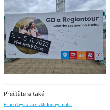
Přečtěte si také
Brno chystá více zklidněných ulic