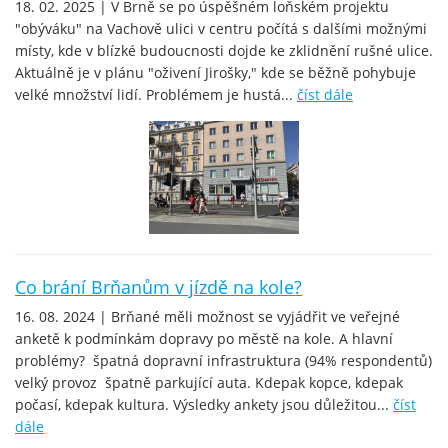
18. 02. 2025 | V Brně se po úspěšném loňském projektu
"obýváku" na Vachově ulici v centru počítá s dalšími možnými
místy, kde v blízké budoucnosti dojde ke zklidnění rušné ulice.
Aktuálně je v plánu "oživení Jirošky," kde se běžně pohybuje
velké množství lidí. Problémem je hustá...
číst dále
Co brání Brňanům v jízdě na kole?
16. 08. 2024 | Brňané měli možnost se vyjádřit ve veřejné
anketě k podmínkám dopravy po městě na kole. A hlavní
problémy? špatná dopravní infrastruktura (94% respondentů)
velký provoz špatně parkující auta. Kdepak kopce, kdepak
počasí, kdepak kultura. Výsledky ankety jsou důležitou...
číst
dále