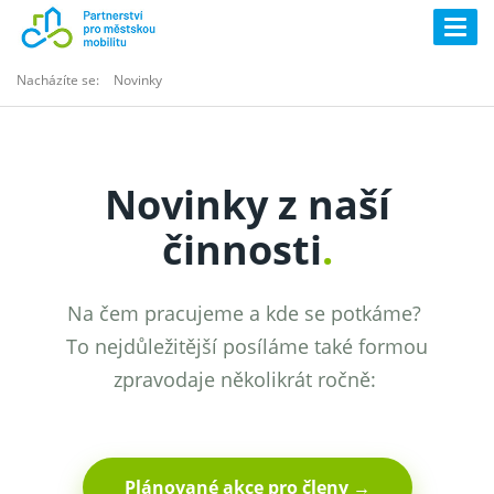
Togg
navig
Nacházíte se:
Novinky
Novinky z naší
činnosti
.
Na čem pracujeme a kde se potkáme?
To nejdůležitější posíláme také formou
zpravodaje několikrát ročně:
Plánované akce pro členy →