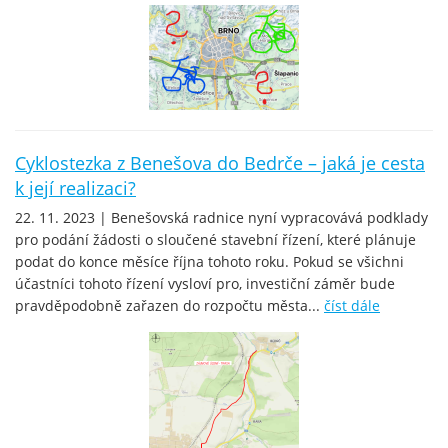
Cyklostezka z Benešova do Bedrče – jaká je cesta
k její realizaci?
22. 11. 2023 | Benešovská radnice nyní vypracovává podklady
pro podání žádosti o sloučené stavební řízení, které plánuje
podat do konce měsíce října tohoto roku. Pokud se všichni
účastníci tohoto řízení vysloví pro, investiční záměr bude
pravděpodobně zařazen do rozpočtu města...
číst dále